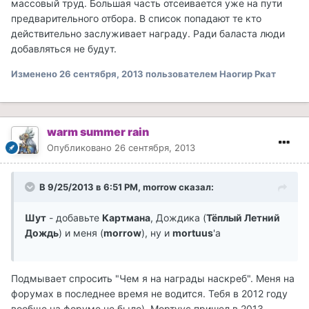
массовый труд. Большая часть отсеивается уже на пути
предварительного отбора. В список попадают те кто
действительно заслуживает награду. Ради баласта люди
добавляться не будут.
Изменено
26 сентября, 2013
пользователем Наогир Ркат
warm summer rain
Опубликовано
26 сентября, 2013
В 9/25/2013 в 6:51 PM, morrow сказал:
Шут
- добавьте
Картмана
, Дождика (
Тёплый Летний
Дождь
) и меня (
morrow
), ну и
mortuus
'а
Подмывает спросить "Чем я на награды наскреб". Меня на
форумах в последнее время не водится. Тебя в 2012 году
вообще на форуме не было). Мортуус пришел в 2013.