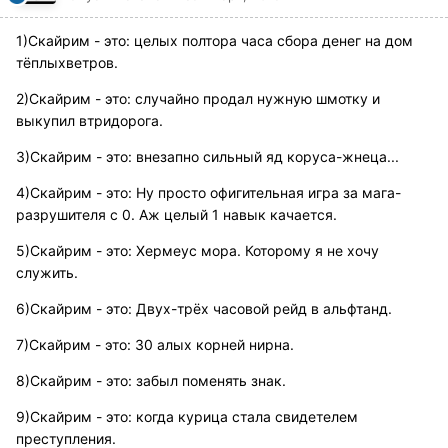
1)Скайрим - это: целых полтора часа сбора денег на дом
тёплыхветров.
2)Скайрим - это: случайно продал нужную шмотку и
выкупил втридорога.
3)Скайрим - это: внезапно сильный яд коруса-жнеца...
4)Скайрим - это: Ну просто офигительная игра за мага-
разрушителя с 0. Аж целый 1 навык качается.
5)Скайрим - это: Хермеус мора. Которому я не хочу
служить.
6)Скайрим - это: Двух-трёх часовой рейд в альфтанд.
7)Скайрим - это: 30 алых корней нирна.
8)Скайрим - это: забыл поменять знак.
9)Скайрим - это: когда курица стала свидетелем
преступления.