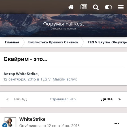
Форумы FullRest
Оторвись по полной!
Главная
Библиотека Древних Свитков
TES V Skyrim: Обсужде
Скайрим - это...
Автор
WhiteStrike
,
12 сентября, 2015
в
TES V: Мысли вслух
НАЗАД
Страница 1 из 2
ДАЛЕЕ
WhiteStrike
Опубликовано
12 сентября, 2015