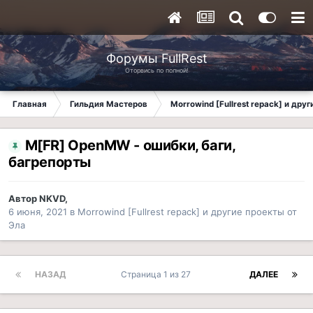
Форумы FullRest
Оторвись по полной!
Главная
Гильдия Мастеров
Morrowind [Fullrest repack] и дру
M[FR] OpenMW - ошибки, баги,
багрепорты
Автор
NKVD
,
6 июня, 2021
в
Morrowind [Fullrest repack] и другие проекты от
Эла
НАЗАД
Страница 1 из 27
ДАЛЕЕ