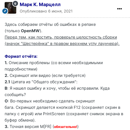
Марк К. Марцелл
Опубликовано
6 июня, 2021
Здесь собираем отчёты об ошибках в репаке
(только
OpenMW
).
Перед тем, как постить, проверьте целостность сборки
(значок "Шестерёнка" в правом верхнем углу лаунчера).
Формат отчёта:
1.
Описание проблемы (со всеми необходимыми
подробностями)
2.
Скриншот или видео (если требуется)
2.1
Цитата из "Общего обсуждения":
В
: Я нашел ошибку и хочу, чтобы её исправили. Куда
сообщить?
О
: Во-первых необходимо сделать скриншот
бага. Скриншот делается кнопкой F12 (сохраняет скрин в
папку с игрой) или PrintScreen (сохраняет снимок экрана в
буфер обмена).
3.
Точная версия M[FR] (
)
обязательно!