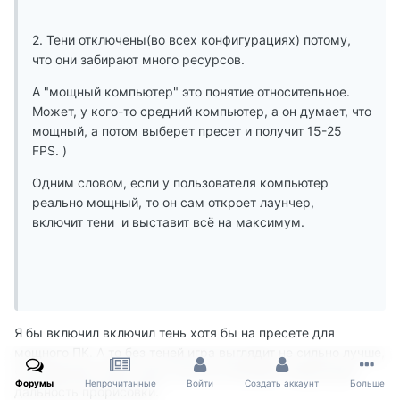
2. Тени отключены(во всех конфигурациях) потому,
что они забирают много ресурсов.
А "мощный компьютер" это понятие относительное.
Может, у кого-то средний компьютер, а он думает, что
мощный, а потом выберет пресет и получит 15-25
FPS. )
Одним словом, если у пользователя компьютер
реально мощный, то он сам откроет лаунчер,
включит тени и выставит всё на максимум.
Я бы включил включил тень хотя бы на пресете для
мощного ПК. А то без теней игра выглядит не сильно лучше,
чем оригинал 2002 года, если не учитывать возросшую
Форумы
Непрочитанные
Войти
Создать аккаунт
Больше
дальность прорисовки.