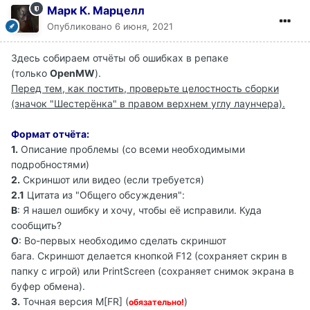
Марк К. Марцелл
Опубликовано
6 июня, 2021
Здесь собираем отчёты об ошибках в репаке
(только
OpenMW
).
Перед тем, как постить, проверьте целостность сборки
(значок "Шестерёнка" в правом верхнем углу лаунчера).
Формат отчёта:
1.
Описание проблемы (со всеми необходимыми
подробностями)
2.
Скриншот или видео (если требуется)
2.1
Цитата из "Общего обсуждения":
В
: Я нашел ошибку и хочу, чтобы её исправили. Куда
сообщить?
О
: Во-первых необходимо сделать скриншот
бага. Скриншот делается кнопкой F12 (сохраняет скрин в
папку с игрой) или PrintScreen (сохраняет снимок экрана в
буфер обмена).
3.
Точная версия M[FR] (
)
обязательно!