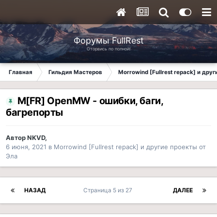
Форумы FullRest
Оторвись по полной!
Главная
Гильдия Мастеров
Morrowind [Fullrest repack] и дру
M[FR] OpenMW - ошибки, баги,
багрепорты
Автор
NKVD
,
6 июня, 2021
в
Morrowind [Fullrest repack] и другие проекты от
Эла
НАЗАД
Страница 5 из 27
ДАЛЕЕ