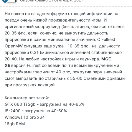
Опубликовано
21 сентября, 2021
Не нашел ни на одном форуме стоящей информации по
поводу очень низкой производительности игры. И
оригинальный морроувинд (без плагинов, без всего) шел в
20-35 фпс, если, конечно, не выкрутить дальность
прорисовки в самое минимальное значение. С Fullrest
OpenMW ситуация еще хуже - 10-35 фпс, на дальности
прорисовки 0.31 (минимальное значение) стабильненько
20-40. На любых настройках игры и лаунчера.
MGE
XE
версия Fullrest со всеми почти всеми выкрученными
настройками графики от 40 фпс, покрутив пару значений
смог выправить до стабильных 55-60 с мелкими фризами
при прогрузках локаций
Компьютер вот такой:
GTX 660 Ti 2gb - загружена на 40-65%
I5-2400 - загружен на 40-60%
WIndows 10 pro x64
16gb RAM