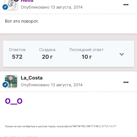
Helis
Опубликовано
13 августа, 2014
Вот это поворот.
Ответов
Создана
Последний ответ
572
20 г
10 г
La_Costa
Опубликовано
13 августа, 2014
O__O
Только не как четвёртые и шестые герои, пожалуйста!"!№!"№!"№;*(№?*")*№;!;";(!"*;!*;"+!";!"*