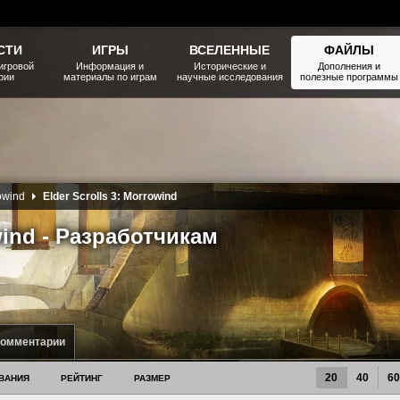
СТИ
ИГРЫ
ВСЕЛЕННЫЕ
ФАЙЛЫ
игровой
Информация и
Исторические и
Дополнения и
рии
материалы по играм
научные исследования
полезные программы
rowind
Elder Scrolls 3: Morrowind
owind - Разработчикам
комментарии
20
40
60
ВАНИЯ
РЕЙТИНГ
РАЗМЕР