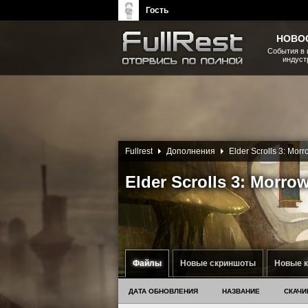
Гость
НОВО
События в 
индуст
The Elder Scrolls, Fallout,
Bethesda Softworks - статьи,
новости, дополнения
Fullrest
Дополнения
Elder Scrolls 3: Mor
Elder Scrolls 3: Morr
Файлы
Новые скриншоты
Новые 
ДАТА ОБНОВЛЕНИЯ
НАЗВАНИЕ
СКАЧИ