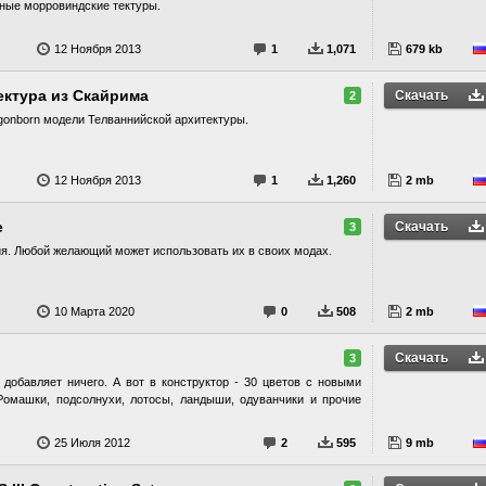
ные морровиндские тектуры.
12 Ноября 2013
1
1,071
679 kb
ектура из Скайрима
Скачать
2
gonborn модели Телваннийской архитектуры.
12 Ноября 2013
1
1,260
2 mb
е
Скачать
3
я. Любой желающий может использовать их в своих модах.
10 Марта 2020
0
508
2 mb
Скачать
3
 добавляет ничего. А вот в конструктор - 30 цветов с новыми
Ромашки, подсолнухи, лотосы, ландыши, одуванчики и прочие
25 Июля 2012
2
595
9 mb