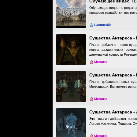
Обучающее видео TES 
Обучающее видео по редактору
процессе разработки, поэтому
Lacmus80
Существа Антареса -
Плагин добавляет новое суще
новых даэдрических руина
данмерской крепости Ротерам,
Menorra
Существа Антареса -
Плагин добавляет новых сущ
Мелкашиши. Вы можете исполь
Menorra
Существа Антареса -
Этот плагин добавляет ново
Логово Аэслиипа, Пещеры. Су
Menorra