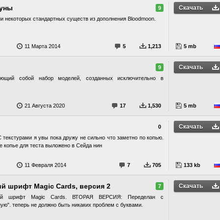
уны
Скачать
9
и некоторых стандартных существ из дополнения Bloodmoon.
11 Марта 2014
5
1,213
5 mb
Скачать
9
яющий собой набор моделей, созданных исключительно в
21 Августа 2020
17
1,530
5 mb
Скачать
0
 текстурами я увы пока дружу не сильно что заметно по копью.
е копье для теста выложено в Сейда нин
11 Февраля 2014
7
705
133 kb
й шрифт Magic Cards, версия 2
Скачать
7
кий шрифт Magic Cards. ВТОРАЯ ВЕРСИЯ: Переделан с
ую". теперь не должно быть никаких проблем с буквами.