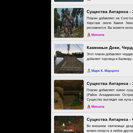
Существа Антареса -
Плагин добавляет на Солстхе
Хирстааг около Камня Зем
респавнится. Вы можете испол
Menorra
Каменные Доки, Черд
Этот плагин добавляет чердак
добаляет торговца в Балмору
Марк К. Марцелл
Существа Антареса - 
Плагин добавляет новое сущ
(Район Аскадианских Остро
Существо выглядит как куча к
нападает. Её касание поврежд
Menorra
обычному оружию, яду и парал
Существа Антареса -
Во внешнем святилище даэдр
можно попасть в любое другое