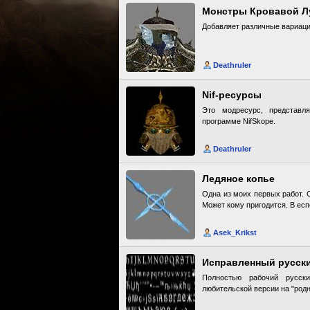
Монстры Кровавой Л
Добавляет различные вариаци
Deathruler
Nif-ресурсы
Это модресурс, представл
программе NifSkope.
Deathruler
Ледяное копье
Одна из моих первых работ. С
Может кому пригодится. В есп
Asek_Krikst
Исправленный русски
Полностью рабочий русс
любительской версии на "родн