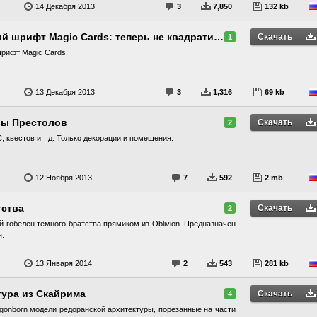
14 Декабря 2013
3
7,850
132 kb
Исправленный русский шрифт Magic Cards: теперь не квадратики
Скачать
1
рифт Magic Cards.
13 Декабря 2013
3
1,316
69 kb
ры Престолов
Скачать
2
, квестов и т.д. Только декорации и помещения.
12 Ноября 2013
7
592
2 mb
тства
Скачать
2
 гобелен темного братства прямиком из Oblivion. Предназначен
я.
13 Января 2014
2
543
281 kb
тура из Скайрима
Скачать
4
gonborn модели редоранской архитектуры, порезанные на части