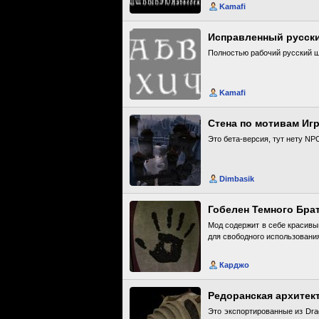
Kamafi
Полностью рабочий русский ш
Kamafi
Стена по мотивам Иг
Это бета-версия, тут нету NPC
Dimbasik
Гобелен Темного Бра
Мод содержит в себе красивый
для свободного использовани
Карджо
Редоранская архитек
Это экспортированные из Dra