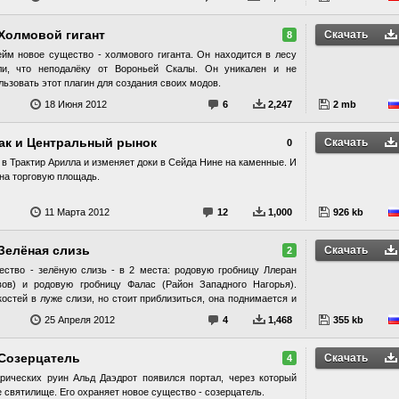
 Холмовой гигант
Скачать
8
йм новое существо - холмового гиганта. Он находится в лесу
ли, что неподалёку от Вороньей Скалы. Он уникален и не
ьзовать этот плагин для создания своих модов.
18 Июня 2012
6
2,247
2 mb
ак и Центральный рынок
Скачать
0
 в Трактир Арилла и изменяет доки в Сейда Нине на каменные. И
 на торговую площадь.
11 Марта 2012
12
1,000
926 kb
Зелёная слизь
Скачать
2
ество - зелёную слизь - в 2 места: родовую гробницу Ллеран
вов) и родовую гробницу Фалас (Район Западного Нагорья).
остей в луже слизи, но стоит приблизиться, она поднимается и
ает доспехи, оружие и отнимает здоровье. Сама тварь имунна к
25 Апреля 2012
4
1,468
355 kb
ичу, но очень уязвима к огню.
 Созерцатель
Скачать
4
ических руин Альд Даэдрот появился портал, через который
 святилище. Его охраняет новое существо - созерцатель.