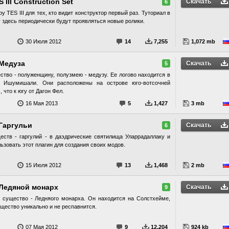
III Construction Set
Скачать
6
 TES III для тех, кто видит конструктор первый раз. Туториал в
 здесь периодически будут проявляться новые ролики.
30 Июля 2012
14
7,255
1,072 mb
 Медуза
Скачать
5
ство - полуженщину, полузмею - медузу. Ее логово находится в
х Ишумишали. Они расположены на острове юго-вотсочней
 что к югу от Дагон Фел.
16 Мая 2013
5
1,427
3 mb
 Гаргульи
Скачать
6
еств - гаргулий - в даэдрические святилища Уларрадаллаку и
зовать этот плагин для создания своих модов.
15 Июля 2012
13
1,468
2 mb
 Ледяной монарх
Скачать
9
е существо - Ледняого монарха. Он находится на Солстхейме,
щество уникально и не респавнится.
07 Мая 2012
9
12,204
924 kb