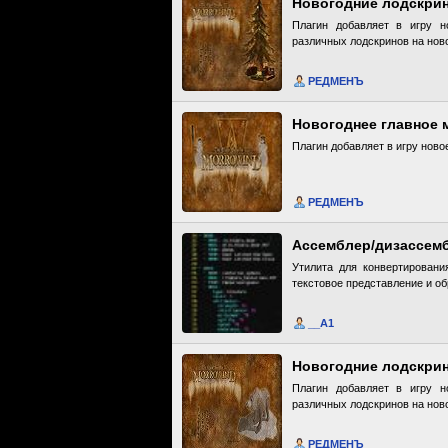
Новогодние лодскри
Плагин добавляет в игру н
различных лодскринов на нов
РЕДМЕНЪ
Новогоднее главное м
Плагин добавляет в игру ново
РЕДМЕНЪ
Ассемблер/дизассембл
Утилита для конвертировани
текстовое представление и об
__A1
Новогодние лодскри
Плагин добавляет в игру н
различных лодскринов на нов
РЕДМЕНЪ