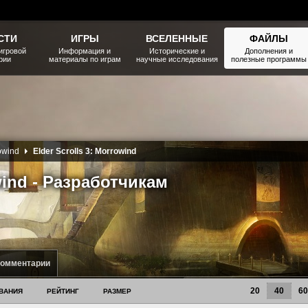
СТИ
ИГРЫ
ВСЕЛЕННЫЕ
ФАЙЛЫ
игровой
Информация и
Исторические и
Дополнения и
рии
материалы по играм
научные исследования
полезные программы
rowind
Elder Scrolls 3: Morrowind
owind - Разработчикам
комментарии
20
40
60
ВАНИЯ
РЕЙТИНГ
РАЗМЕР