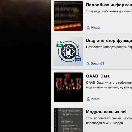
Подробная информац
Этот мод отображает дополни
Pirate
Drag-and-drop функц
Позволяет конвертировать es
Spaun39
OAAB_Data
OAAB_Data — это свободное 
мод ничего не делает, нужен 
Pirate
Модуль данных cel
Это вспомогательный модул
переводов MWSE модов.