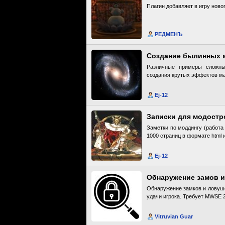
Плагин добавляет в игру ново
РЕДМЕНЪ
Создание былинных 
Различные примеры сложны
создания крутых эффектов ма
Ej-12
Записки для модостро
Заметки по моддингу (работа
1000 страниц в формате html 
Ej-12
Обнаружение замов 
Обнаружение замков и ловуше
удачи игрока. Требует MWSE 2
Vitruvian Guar