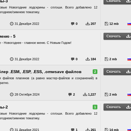
ны-3
Скачать
овые Новогодние лодскрины - сплэши. Всего добавлено 12
огоднюю/зимнюю тематику.
31 Декабря 2022
0
207
12 mb
еню - 5
Скачать
е - Новогоднее - главное меню. С Новым Годом!
31 Декабря 2022
0
184
2 mb
ер .ESM, .ESP, .ESS, .omwsave файлов
Скачать
2
я файлов плагинов (а равно мастер-файлов и сохранений) в
ратно.
28 Октября 2024
2
1,227
2 mb
ны-2
Скачать
1
овые Новогодние лодскрины - сплэши. Всего добавлено 12
огоднюю/зимнюю тематику.
31 Декабря 2021
1
261
14 mb