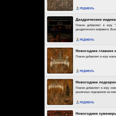
РЕДМЕНЪ
Даэдрические индик
Плагин добавляет в игру "
даэдрического алфавита. Всег
РЕДМЕНЪ
Новогоднее главное м
Плагин добавляет в игру ново
РЕДМЕНЪ
Новогодние лодскри
Плагин добавляет в игру нов
различных лодскринов на нов
РЕДМЕНЪ
Новогодние сувенир