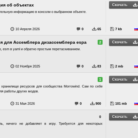
ия об объектах
Скачать
тельную информацию в консоли о выбранном объекте.
10 Апреля 2026
0
65
7 kb
ия для Ассемблера дизассемблера espa
Скачать
2
p, esm в yaml и обратно простым перетаскиванием.
02 Ноября 2025
0
83
2 mb
Скачать
1
хранилище ресурсов для сообщества Morrowind. Сам по себе
для работы других модов.
31 Мая 2026
0
900
101 mb
Скачать
0
ь, ничего не добавляет в игру. Требуется для некоторых