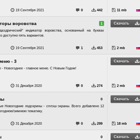
19 Сентября 2021
0
442
11 mb
аторы воровства
Скачать
1
даэдрический" индикатор воровства, основанный на буквах
о доступно пять вариантов.
19 Сентября 2021
1
453
2 mb
еню - 3
Скачать
е - Новогоднее - главное меню. С Новым Годом!
31 Декабря 2020
0
274
2 mb
ны
Скачать
0
ые Новогодние лодскрины - сплэш-экраны. Всего добавлено 12
огоднюю/зимнюю тематику.
31 Декабря 2020
0
299
18 mb
ы
Скачать
0