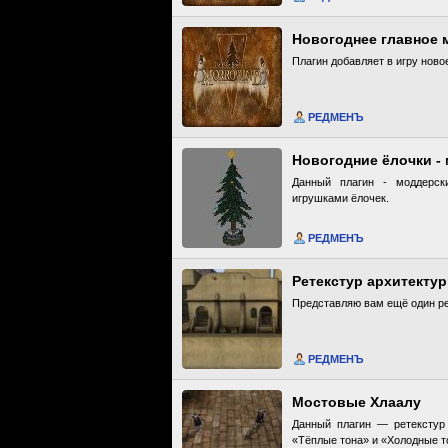
Новогоднее главное м
Плагин добавляет в игру ново
РЕДМЕНЪ
Новогодние ёлочки -
Данный плагин - моддерск
игрушками ёлочек.
РЕДМЕНЪ
Ретекстур архитекту
Представляю вам ещё один рет
РЕДМЕНЪ
Мостовые Хлаалу
Данный плагин — ретекстур 
«Тёплые тона» и «Холодные т