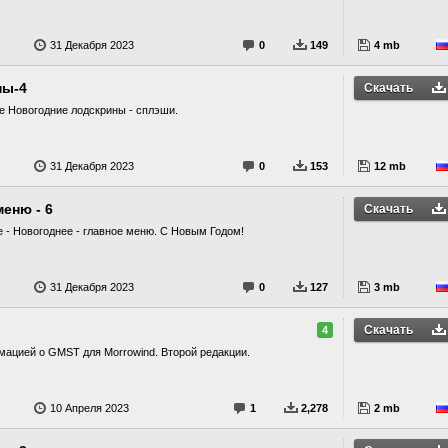
31 Декабря 2023
0
149
4 mb
ны-4
Скачать
е Новогодние лодскрины - сплэши.
31 Декабря 2023
0
153
12 mb
еню - 6
Скачать
е - Новогоднее - главное меню. С Новым Годом!
31 Декабря 2023
0
127
3 mb
Скачать
4
ацией о GMST для Morrowind. Второй редакции.
10 Апреля 2023
1
2,278
2 mb