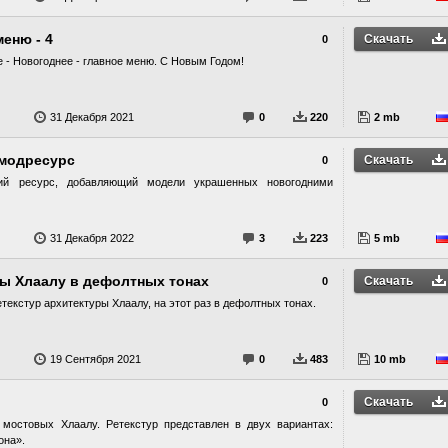
еню - 4
Скачать
0
е - Новогоднее - главное меню. С Новым Годом!
31 Декабря 2021
0
220
2 mb
 модресурс
Скачать
0
ий ресурс, добавляющий модели украшенных новогодними
31 Декабря 2022
3
223
5 mb
ры Хлаалу в дефолтных тонах
Скачать
0
екстур архитектуры Хлаалу, на этот раз в дефолтных тонах.
19 Сентября 2021
0
483
10 mb
Скачать
0
мостовых Хлаалу. Ретекстур представлен в двух вариантах:
она».