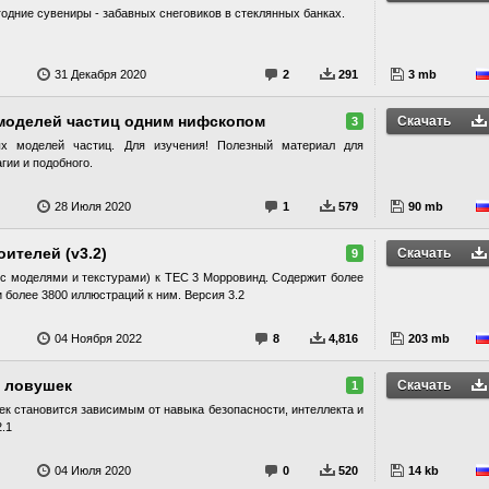
годние сувениры - забавных снеговиков в стеклянных банках.
31 Декабря 2020
2
291
3 mb
моделей частиц одним нифскопом
Скачать
3
х моделей частиц. Для изучения! Полезный материал для
гии и подобного.
28 Июля 2020
1
579
90 mb
ителей (v3.2)
Скачать
9
 с моделями и текстурами) к ТЕС 3 Морровинд. Содержит более
и более 3800 иллюстраций к ним. Версия 3.2
04 Ноября 2022
8
4,816
203 mb
и ловушек
Скачать
1
к становится зависимым от навыка безопасности, интеллекта и
.1
04 Июля 2020
0
520
14 kb