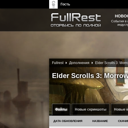
Гость
НОВО
События в 
индуст
The Elder Scrolls, Fallout,
Bethesda Softworks - статьи,
новости, дополнения
Fullrest
Дополнения
Elder Scrolls 3: Mor
Elder Scrolls 3: Morr
Файлы
Новые скриншоты
Новые 
ДАТА ОБНОВЛЕНИЯ
НАЗВАНИЕ
СКАЧИ