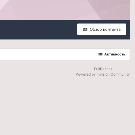
Обзор контента
Активность
FullRest.ru
Powered by Invision Community
be