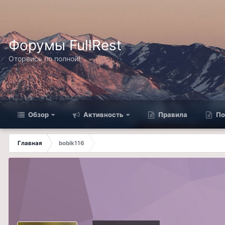
Форумы FullRest
Оторвись по полной!
Обзор
Активность
Правила
По
Главная
bobik116