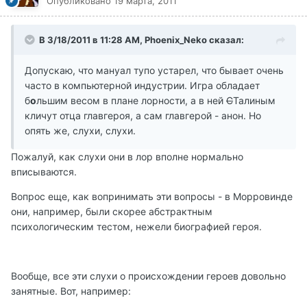
Опубликовано
19 марта, 2011
В 3/18/2011 в 11:28 AM, Phoenix_Neko сказал:
Допускаю, что мануал тупо устарел, что бывает очень
часто в компьютерной индустрии. Игра обладает
б
о
льшим весом в плане лорности, а в ней
С
Талиным
кличут отца главгероя, а сам главгерой - анон. Но
опять же, слухи, слухи.
Пожалуй, как слухи они в лор вполне нормально
вписываются.
Вопрос еще, как вопринимать эти вопросы - в Морровинде
они, например, были скорее абстрактным
психологическим тестом, нежели биографией героя.
Вообще, все эти слухи о происхождении героев довольно
занятные. Вот, например: