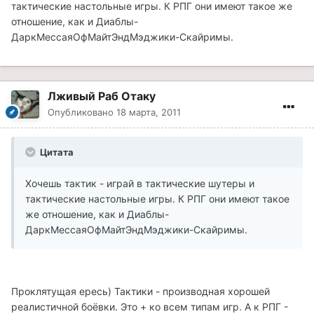
тактические настольные игры. К РПГ они имеют такое же
отношение, как и Диаблы-
ДаркМессаяОфМайтЭндМэджики-Скайримы.
Лживый Раб Отаку
Опубликовано
18 марта, 2011
Цитата
Хочешь тактик - играй в тактические шутеры и
тактические настольные игры. К РПГ они имеют такое
же отношение, как и Диаблы-
ДаркМессаяОфМайтЭндМэджики-Скайримы.
Проклятущая ересь) Тактики - производная хорошей
реалистичной боёвки. Это + ко всем типам игр. А к РПГ -