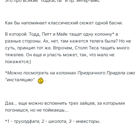
Это про всякие "подкасты" и пр. интер-вию.
Как бы напоминает классический сюжет одной басни.
В которой: Тодд, Питт и Майк тащат одну колонну* в
разные стороны. Ах, нет, там кажется телега была? Но не
суть, принцип тот же. Впрочем, Столп Теса тащить много
тяжелее. Он еще и упасть может, так, что мало не
покажется;)
*
Можно посмотреть на колоннах Призрачного Придела сию
"инсталяцию"
.
Даа... еще можно вспомнить трех зайцев, за которыми
погонишся, но не поймаешь...
*
1 - труолдфаги, 2 - школота, 3 - инвесторы.