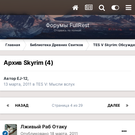
Форумы FullRest
Оторвись по полной!
Главная
Библиотека Древних Свитков
TES V Skyrim: Обсужде
Архив Skyrim (4)
Автор
EJ-12
,
13 марта, 2011
в
TES V: Мысли вслух
НАЗАД
Страница 4 из 29
ДАЛЕЕ
Лживый Раб Отаку
Опубликовано
18 марта, 2011