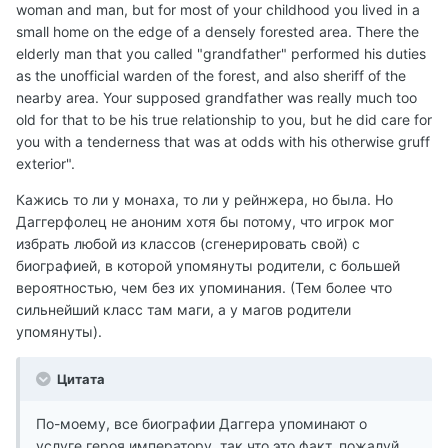
woman and man, but for most of your childhood you lived in a
small home on the edge of a densely forested area. There the
elderly man that you called "grandfather" performed his duties
as the unofficial warden of the forest, and also sheriff of the
nearby area. Your supposed grandfather was really much too
old for that to be his true relationship to you, but he did care for
you with a tenderness that was at odds with his otherwise gruff
exterior".
Кажись то ли у монаха, то ли у рейнжера, но была. Но
Даггерфолец не аноним хотя бы потому, что игрок мог
избрать любой из классов (сгенерировать свой) с
биографией, в которой упомянуты родители, с большей
вероятностью, чем без их упоминания. (Тем более что
сильнейший класс там маги, а у магов родители
упомянуты).
Цитата
По-моему, все биографии Даггера упоминают о
услуге героя императору, так что это факт, пожалуй.