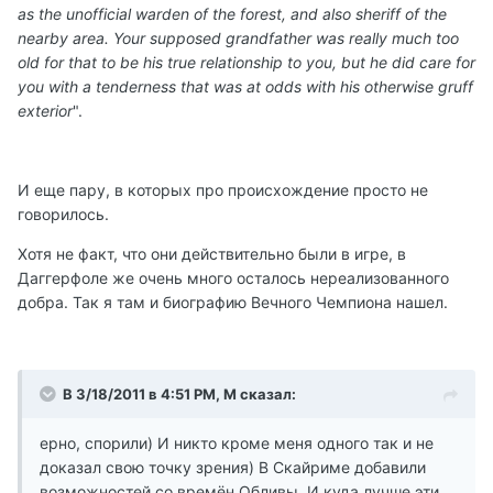
as the unofficial warden of the forest, and also sheriff of the
nearby area. Your supposed grandfather was really much too
old for that to be his true relationship to you, but he did care for
you with a tenderness that was at odds with his otherwise gruff
exterior
".
И еще пару, в которых про происхождение просто не
говорилось.
Хотя не факт, что они действительно были в игре, в
Даггерфоле же очень много осталось нереализованного
добра. Так я там и биографию Вечного Чемпиона нашел.
В 3/18/2011 в 4:51 PM, М сказал:
ерно, спорили) И никто кроме меня одного так и не
доказал свою точку зрения) В Скайриме добавили
возможностей со времён Обливы. И куда лучше эти