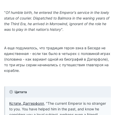
"
Of humble birth, he entered the Emperor's service in the lowly
status of courier. Dispatched to Balmora in the waning years of
the Third Era, he arrived in Morrowind, ignorant of the role he
was to play in that nation's history
".
А еще подумалось, что традиция героя-зэка в Беседе не
единственная - если так было в четырех с половиной играх
(половина - как вариант одной из биографий в Дагерфоле),
то три игры серии начинались с путешествия главгероя на
корабле.
Цитата
Кстати, Даггерфолл
, "The current Emperor is no stranger
to you. You have helped him in the past, and know he
considers you a loyal subject, perhaps even a friend!