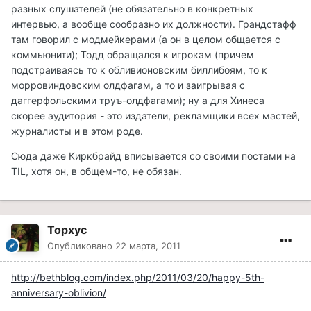
разных слушателей (не обязательно в конкретных
интервью, а вообще сообразно их должности). Грандстафф
там говорил с модмейкерами (а он в целом общается с
коммьюнити); Тодд обращался к игрокам (причем
подстраиваясь то к обливионовским биллибоям, то к
морровиндовским олдфагам, а то и заигрывая с
даггерфольскими труъ-олдфагами); ну а для Хинеса
скорее аудитория - это издатели, рекламщики всех мастей,
журналисты и в этом роде.
Сюда даже Киркбрайд вписывается со своими постами на
TIL, хотя он, в общем-то, не обязан.
Topxyc
Опубликовано
22 марта, 2011
http://bethblog.com/index.php/2011/03/20/happy-5th-
anniversary-oblivion/