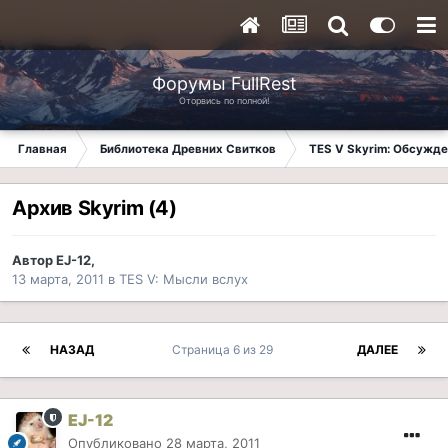
Форумы FullRest
Оторвись по полной!
Главная
Библиотека Древних Свитков
TES V Skyrim: Обсужде
Архив Skyrim (4)
Автор
EJ-12
,
13 марта, 2011
в
TES V: Мысли вслух
НАЗАД
Страница 6 из 29
ДАЛЕЕ
EJ-12
Опубликовано
28 марта, 2011