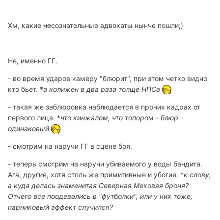
Хм, какие
не
сознательные адвокаты нынче пошли;)
Не, именно ГГ.
- во время ударов камеру "блюрит", при этом четко видно
кто бьет. *
а колижен в два раза толще НПСа
- такая же заблюровка наблюдается в прочих кадрах от
первого лица. *
что кинжалом, что топором - блюр
одинаковый
- смотрим на наручи ГГ в сцене боя.
- теперь смотрим на наручи убиваемого у воды бандита.
Ага, другие, хотя столь же примитивные и убогие. *
к слову,
а куда делась знаменитая Северная Меховая броня?
Отчего все поодевались в "футболки", или у них тоже,
парниковый эффект случился?