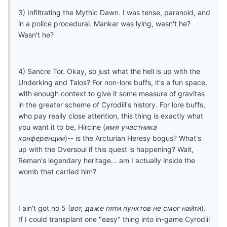
3) Infiltrating the Mythic Dawn. I was tense, paranoid, and
in a police procedural. Mankar was lying, wasn't he?
Wasn't he?
4) Sancre Tor. Okay, so just what the hell is up with the
Underking and Talos? For non-lore buffs, it's a fun space,
with enough context to give it some measure of gravitas
in the greater scheme of Cyrodiil's history. For lore buffs,
who pay really close attention, this thing is exactly what
you want it to be, Hircine (
имя участника
конференции
)-- is the Arcturian Heresy bogus? What's
up with the Oversoul if this quest is happening? Wait,
Reman's legendary heritage... am I actually inside the
womb that carried him?
I ain't got no 5 (
вот, даже пяти пунктов не смог найти
).
If I could transplant one "easy" thing into in-game Cyrodiil