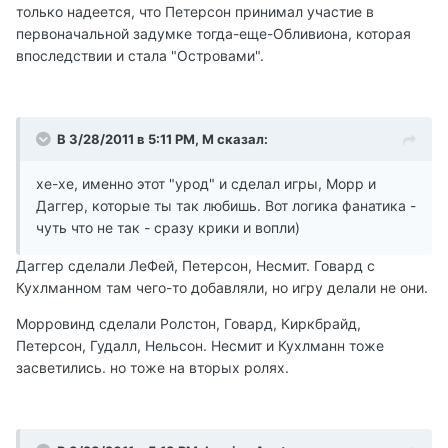
только надеется, что Петерсон принимал участие в
первоначальной задумке тогда-еще-Обливиона, которая
впоследствии и стала "Островами".
В 3/28/2011 в 5:11 PM, М сказал:
хе-хе, именно этот "урод" и сделал игры, Морр и
Даггер, которые ты так любишь. Вот логика фанатика -
чуть что не так - сразу крики и вопли)
Даггер сделали ЛеФей, Петерсон, Несмит. Говард с
Кухлманном там чего-то добавляли, но игру делали не они.
Морровинд сделали Ролстон, Говард, Киркбрайд,
Петерсон, Гудалл, Нельсон. Несмит и Кухлманн тоже
засветились. но тоже на вторых ролях.