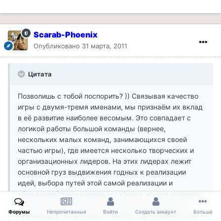
Scarab-Phoenix
Опубликовано
31 марта, 2011
Цитата
Позволишь с тобой поспорить? )) Связывая качество
игры с двумя-тремя именами, мы признаём их вклад
в её развитие наиболее весомым. Это совпадает с
логикой работы большой команды (вернее,
нескольких малых команд, занимающихся своей
частью игры), где имеется несколько творческих и
организационных лидеров. На этих лидерах лежит
основной груз выдвижения годных к реализации
идей, выбора путей этой самой реализации и
убеждения/принуждения остальных членов команды
(которые являются больше исполнителями) этими
Форумы
Непрочитанные
Войти
Создать аккаунт
Больше
путями идти. К примеру, Ролстон, судя по известным