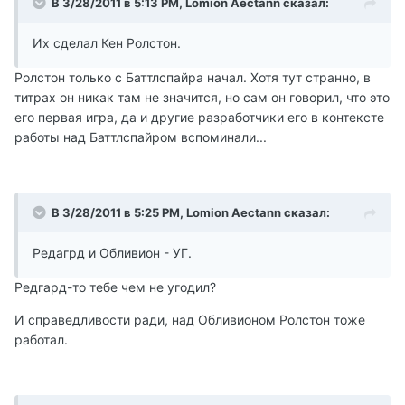
В 3/28/2011 в 5:13 PM, Lomion Aectann сказал:
Их сделал Кен Ролстон.
Ролстон только с Баттлспайра начал. Хотя тут странно, в
титрах он никак там не значится, но сам он говорил, что это
его первая игра, да и другие разработчики его в контексте
работы над Баттлспайром вспоминали...
В 3/28/2011 в 5:25 PM, Lomion Aectann сказал:
Редагрд и Обливион - УГ.
Редгард-то тебе чем не угодил?
И справедливости ради, над Обливионом Ролстон тоже
работал.