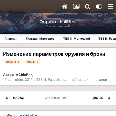
Форумы FullRest
Оторвись по полной!
Главная
Гильдия Мастеров
TES III: Morrowind
TES III: Ра
Изменение параметров оружия и брони
ребаланс
оружие
Автор
-=ChieF=-
,
17 сентября, 2017
в
TES III: Разработка и публикация плагинов
НАЗАД
Страница 2 из 21
ДАЛЕЕ