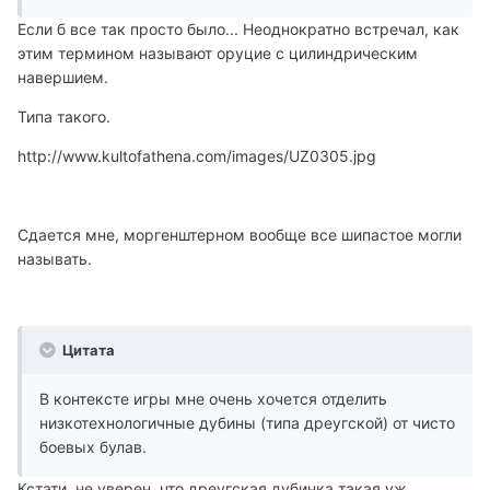
Если б все так просто было... Неоднократно встречал, как
этим термином называют оруцие с цилиндрическим
навершием.
Типа такого.
http://www.kultofathena.com/images/UZ0305.jpg
Сдается мне, моргенштерном вообще все шипастое могли
называть.
Цитата
В контексте игры мне очень хочется отделить
низкотехнологичные дубины (типа дреугской) от чисто
боевых булав.
Кстати, не уверен, что дреугская дубинка такая уж