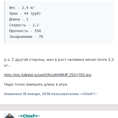
Вес - 2,4 кг

Урон - 44 (руб)

Длина - 1

Скорость - 1,2

Прочность - 550

Зачарование - 70
p.s. С другой стороны, меч в рост человека весил почти 3,3
кг...
http://pic.fullrest.ru/upl/t/NJohHWHP_150x150.jpg
Надо точно замерить длину в игре.
Изменено
16 января, 2018
пользователем -=ChieF=-
-=ChieF=-