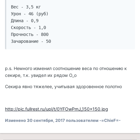
Вес - 3,5 кг

Урон - 46 (руб)

Длина - 0,9

Скорость - 1,0

Прочность - 800

Зачарование - 50
p.s. Немного изменил соотношение веса по отношению к
секире, т.к. увидел их рядом О_о
Секира явно тяжелее, учитывая здоровенное полотно
http://pic.fullrest.ru/upl/t/0YFOwPmJ_150x150.jpg
Изменено
30 сентября, 2017
пользователем -=ChieF=-