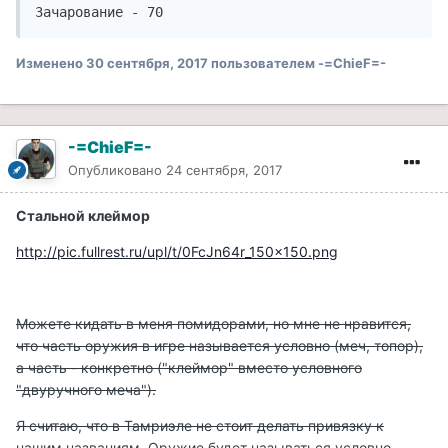
Зачарование - 70
Изменено
30 сентября, 2017
пользователем -=ChieF=-
-=ChieF=-
Опубликовано
24 сентября, 2017
Стальной клеймор
http://pic.fullrest.ru/upl/t/0FcJn64r_150x150.png
Можете кидать в меня помидорами, но мне не нравится,
что часть оружия в игре называется условно (меч, топор),
а часть - конкретно ("клеймор" вместо условного
"двуручного меча").
Я считаю, что в Тамриэле не стоит делать привязку к
нашим названиям. Оружие будет называться условно -