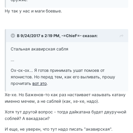
Ну так у нас и маги боевые.
В 9/24/2017 в 2:19 PM, -=ChieF=- сказал:
Стальная акавирская сабля
...
Ох-ох-ох... Я готов принимать ушат помоев от
японистов. Но перед тем, как его выливать, прошу
прочитать
вот это
.
Хе-хе. Но Баженов-то как раз настаивает называть катану
именно мечем, а не саблей (как, хе-хе, надо).
Хотя тут другой вопрос - тогда дайкатана будет двуручной
соблей? А вакадзаси?
И еще, не уверен, что тут надо писать "акавирская".