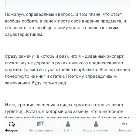
Пожалуй, справедливый вопрос. В том плане, что стоит
вообще собрать в одном посте своё видение предмета, и
объяснить, что вообще к чему и как я пришел к таким
характеристикам.
Сразу замечу (в который раз), что я - диванный эксперт,
поскольку не держал в руках никакого средневекового
оружия. Только из лука стрелял и арбалета. Всё остальное
почерпнуто из книг и статей. Поэтому справедливым
замечаниям буду только рад.
Итак, краткие сведения о видах оружия (которые легко
гуглятся). Кстати, в который раз замечу, что в интернете
большие проблемы с поиском веса оружия :) Можно найти
что угодно - фотографии, размеры, анализ... А про вес -
Форумы
Непрочитанные
Войти
Создать аккаунт
Больше
молчок. Поэтому я и старался в прошлых постах в первую