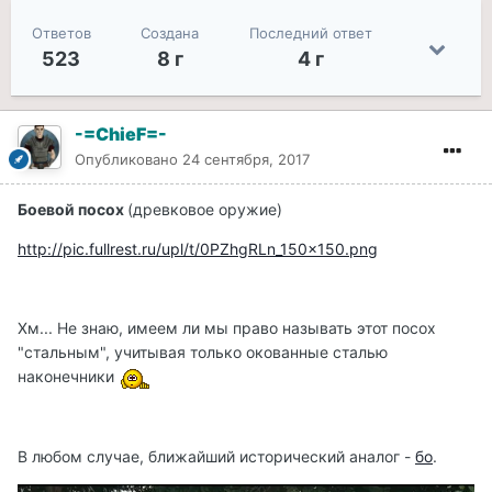
Ответов
Создана
Последний ответ
523
8 г
4 г
-=ChieF=-
Опубликовано
24 сентября, 2017
Боевой посох
(древковое оружие)
http://pic.fullrest.ru/upl/t/0PZhgRLn_150x150.png
Хм... Не знаю, имеем ли мы право называть этот посох
"стальным", учитывая только окованные сталью
наконечники
В любом случае, ближайший исторический аналог -
бо
.