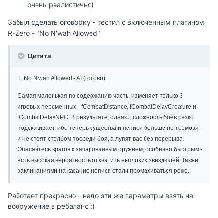
очень реалистично)
Забыл сделать оговорку - тестил с включенным плагином
R-Zero - "No N'wah Allowed"
Цитата
1. No N'wah Allowed - AI (готово)
Самая маленькая по содержанию часть, изменяет только 3
игровых переменных - fCombatDistance, fCombatDelayCreature и
fCombatDelayNPC. В результате, однако, сложность боёв резко
подскакивает, ибо теперь существа и неписи больше не тормозят
и не стоят столбом посреди боя, а лупят вас без перерыва.
Опасайтесь врагов с зачарованным оружием, особенно быстрым -
есть высокая вероятность отхватить неплохих звездюлей. Также,
заклинаниями на касание неписи стали промахиваться реже.
Работает прекрасно - надо эти же параметры взять на
вооружение в ребаланс :)