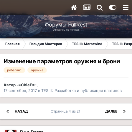
Форумы FullRest
Оторвись по полной!
Главная
Гильдия Мастеров
TES III: Morrowind
TES III: Ра
Изменение параметров оружия и брони
ребаланс
оружие
Автор
-=ChieF=-
,
17 сентября, 2017
в
TES III: Разработка и публикация плагинов
НАЗАД
Страница 4 из 21
ДАЛЕЕ