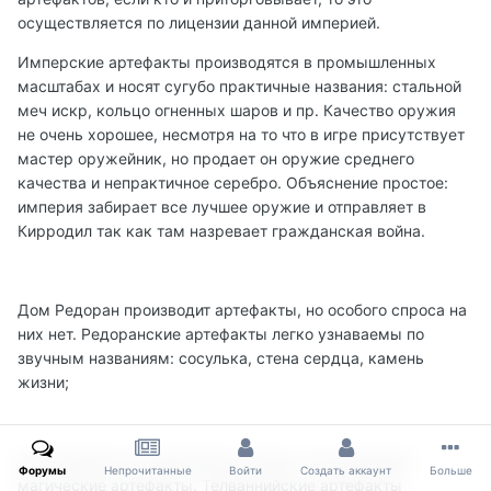
осуществляется по лицензии данной империей.
Имперские артефакты производятся в промышленных
масштабах и носят сугубо практичные названия: стальной
меч искр, кольцо огненных шаров и пр. Качество оружия
не очень хорошее, несмотря на то что в игре присутствует
мастер оружейник, но продает он оружие среднего
качества и непрактичное серебро. Объяснение простое:
империя забирает все лучшее оружие и отправляет в
Кирродил так как там назревает гражданская война.
Дом Редоран производит артефакты, но особого спроса на
них нет. Редоранские артефакты легко узнаваемы по
звучным названиям: сосулька, стена сердца, камень
жизни;
Дом Телвани это отдельная история. Он производит
Форумы
Непрочитанные
Войти
Создать аккаунт
Больше
магические артефакты. Телваннийские артефакты