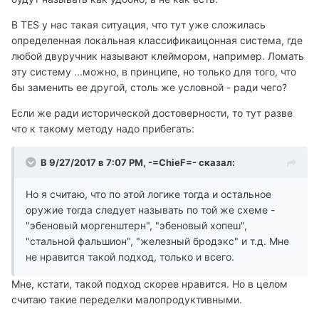
В TES у нас такая ситуация, что тут уже сложилась
определенная локальная классификаицонная система, где
любой двуручник называют клеймором, например. Ломать
эту систему ...можно, в принципе, но только для того, что
бы заменить ее другой, столь же условной - ради чего?
Если же ради исторической достоверности, то тут разве
что к такому методу надо прибегать:
В 9/27/2017 в 7:07 PM, -=ChieF=- сказал:
Но я считаю, что по этой логике тогда и остальное
оружие тогда следует называть по той же схеме -
"эбеновый моргенштерн", "эбеновый хопеш",
"стальной фальшион", "железный бродэкс" и т.д. Мне
не нравится такой подход, только и всего.
Мне, кстати, такой подход скорее нравится. Но в целом
считаю такие переделки малопродуктивными.