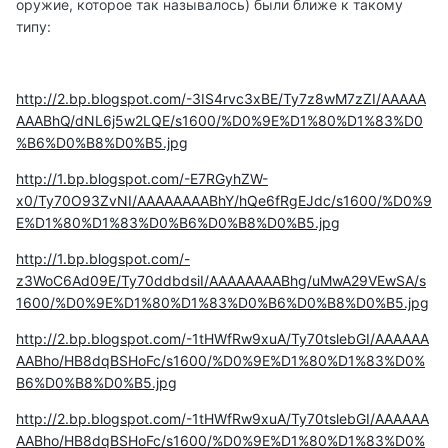
оружие, которое так называлось) были ближе к такому
типу:
http://2.bp.blogspot.com/-3IS4rvc3xBE/Ty7z8wM7zZI/AAAAA
AAABhQ/dNL6j5w2LQE/s1600/%D0%9E%D1%80%D1%83%D0
%B6%D0%B8%D0%B5.jpg
http://1.bp.blogspot.com/-E7RGyhZW-
x0/Ty70O93ZvNI/AAAAAAAABhY/hQe6fRgEJdc/s1600/%D0%9
E%D1%80%D1%83%D0%B6%D0%B8%D0%B5.jpg
http://1.bp.blogspot.com/-
z3WoC6Ad09E/Ty70ddbdsiI/AAAAAAAABhg/uMwA29VEwSA/s
1600/%D0%9E%D1%80%D1%83%D0%B6%D0%B8%D0%B5.jpg
http://2.bp.blogspot.com/-1tHWfRw9xuA/Ty70tslebGI/AAAAAA
AABho/HB8dqBSHoFc/s1600/%D0%9E%D1%80%D1%83%D0%
B6%D0%B8%D0%B5.jpg
http://2.bp.blogspot.com/-1tHWfRw9xuA/Ty70tslebGI/AAAAAA
AABho/HB8dqBSHoFc/s1600/%D0%9E%D1%80%D1%83%D0%