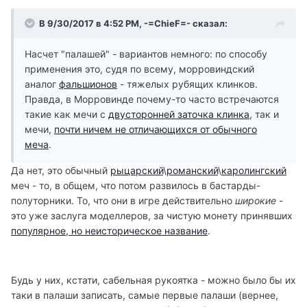
В 9/30/2017 в 4:52 PM, -=ChieF=- сказал:
Насчет "палашей" - вариантов немного: по способу
применения это, судя по всему, морровиндский
аналог
фальшионов
- тяжелых рубящих клинков.
Правда, в Морровинде почему-то часто встречаются
такие как мечи с
двусторонней заточка клинка
, так и
мечи,
почти ничем не отличающихся от обычного
меча
.
Да нет, это обычный
рыцарский
\
романский
\
каролингский
меч - то, в общем, что потом развилось в бастарды-
полуторники. То, что они в игре действительно
широкие
-
это уже заслуга моделлеров, за чистую монету принявших
популярное, но неисторическое название
.
Будь у них, кстати, сабельная рукоятка - можно было бы их
таки в палаши записать, самые первые палаши (вернее,