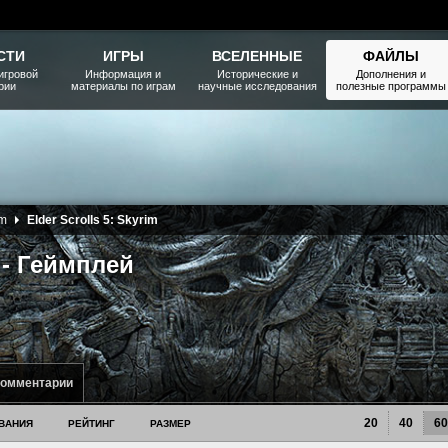
СТИ
ИГРЫ
ВСЕЛЕННЫЕ
ФАЙЛЫ
игровой
Информация и
Исторические и
Дополнения и
рии
материалы по играм
научные исследования
полезные программы
im
Elder Scrolls 5: Skyrim
m - Геймплей
комментарии
20
40
60
ВАНИЯ
РЕЙТИНГ
РАЗМЕР