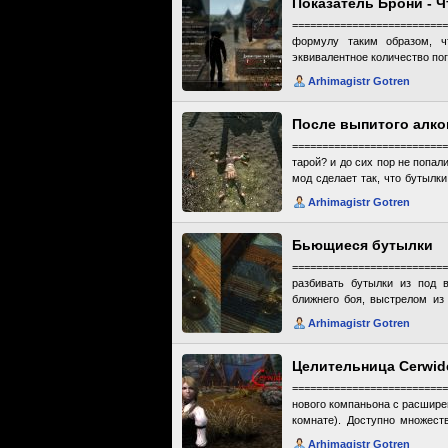
Показатель Брони - Ч
Frostfall - Hypothermia C
=========================
==================
формулу таким образом, ч
=========================
эквивалентное количество по
удалить Get wet плагин. -Мод
не показывает). Значение е
должен быть совместим с бол
Arhimagistr Gotren
скрины. Больше никаких прав
урона в ваниле 80% это при
изменяет ни одной вещи в и
После выпитого алко
затрагивает формулу, естест
========================
тарой? и до сих пор не попал
мод сделает так, что бутылк
будет выбросить. Бутылки о
Arhimagistr Gotren
разработчиками. зелья не 
бутылки ниже в полезных ссы
Бьющиеся бутылки
=======================
разбивать бутылки из под 
ближнего боя, выстрелом из
звук разбивающегося стекла, 
Arhimagistr Gotren
Целительница Cerwid
========================
нового компаньона с расширен
комнате). Доступно множест
которую она должна носить, т
Arhimagistr Gotren