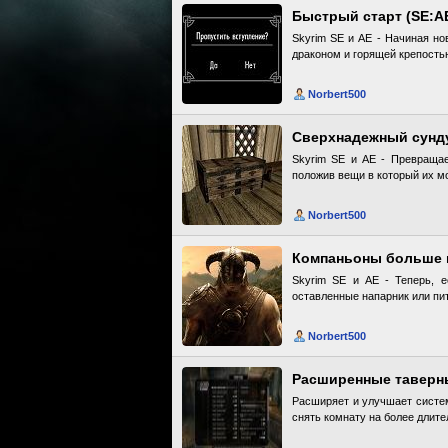
Быстрый старт (SE:A
Skyrim SE и AE - Начиная но
драконом и горящей крепостью
Norbert500
Сверхнадежный сунду
Skyrim SE и AE - Превращае
положив вещи в который их мо
Norbert500
Компаньоны больше н
Skyrim SE и AE - Теперь, 
оставленные напарник или пи
Norbert500
Расширенные таверны
Расширяет и улучшает систем
снять комнату на более длите