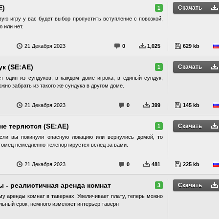
E)
Скачать
1
вую игру у вас будет выбор пропустить вступление с повозкой,
 или нет.
21 Декабря 2023
0
1,025
629 kb
к (SE:AE)
Скачать
1
т один из сундуков, в каждом доме игрока, в единый сундук,
жно забрать из такого же сундука в другом доме.
21 Декабря 2023
0
399
145 kb
е теряются (SE:AE)
Скачать
1
если вы покинули опасную локацию или вернулись домой, то
томец немедленно телепортируется вслед за вами.
21 Декабря 2023
0
481
225 kb
 - реалистичная аренда комнат
Скачать
3
у аренды комнат в тавернах. Увеличивает плату, теперь можно
льный срок, немного изменяет интерьер таверн