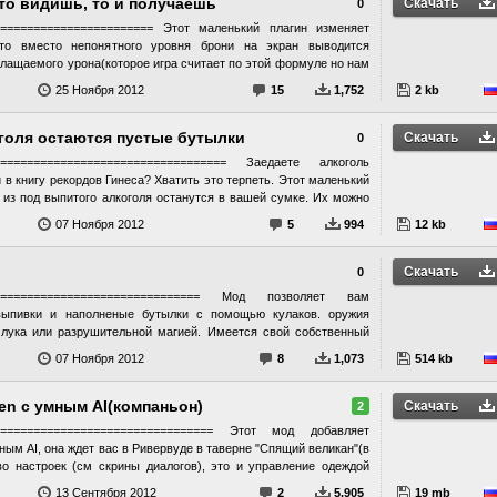
то видишь, то и получаешь
Скачать
0
amping Survival - Open Faced Guard Helmets - Get Snowy
======================== Этот маленький плагин изменяет
=========================== Совместимость
то вместо непонятного уровня брони на экран выводится
==================== -Перед использованием не забудьте
глащаемого урона(которое игра считает по этой формуле но нам
 не меняет ни одной записи, все работает на скриптах, поэтому
сть на каждой броне а также суммарное значение. смотрите
ьшинством модов. - Поддерживает Dawnguard.
25 Ноября 2012
15
1,752
2 kb
ок все как в оригинале. Например, верхний предел поглощения
мерно 1000ед брони по "старому" исчислению. Т.к плагин не
гре то должен быть совместим с любым плагином(который не
голя остаются пустые бутылки
Скачать
0
венно)
==================================== Заедаете алкоголь
и в книгу рекордов Гинеса? Хватить это терпеть. Этот маленький
и из под выпитого алкоголя останутся в вашей сумке. Их можно
стаются после распития оригинального алкоголя созданного
07 Ноября 2012
5
994
12 kb
затрагиваются. Так же обратите внимание на мод бьющиеся
лках
Скачать
0
================================= Мод позволяет вам
выпивки и наполненые бутылки с помощью кулаков. оружия
 лука или разрушительной магией. Имеется свой собственный
а также всплеск и осколки.
07 Ноября 2012
8
1,073
514 kb
en с умным AI(компаньон)
Скачать
2
================================== Этот мод добавляет
ым AI, она ждет вас в Ривервуде в таверне "Спящий великан"(в
во настроек (см скрины диалогов), это и управление одеждой
актикой боя(нападать всегда первой, нападать если нападают на
13 Сентября 2012
2
5,905
19 mb