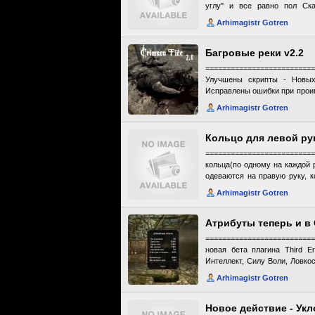
углу" и все равно пол Ска
назначили за вашу голову на
Arhimagistr Gotren
мод уменьшает его до 350(пр
Багровые реки v2.2
=======================
Улучшены скрипты - Новых
Исправлены ошибки при проигрова
--------------------------------
Arhimagistr Gotren
медленно вытекает из мертвы
каждого типа оружия, включ
крови натекают после особенн
Кольцо для левой ру
струей после финальных до
=======================
обезглавливания. -Капли кр
кольца(по одному на каждой 
отличный брутальный эффект.
одеваются на правую руку, 
быть не должно - скажем, у
(левое) в конце названия. Он
делалось кровотечение - дел
Arhimagistr Gotren
Как и обычные кольца могут
что нереально. - Кровь не т
1.1 исправлена редкая ошибка
разработчики из-за сложности
Атрибуты теперь и в
=========================
новая бета плагина Third Er
Интеллект, Силу Воли, Ловкос
прилагается 2 опциональных фа
Arhimagistr Gotren
файл: добавляет некоторые из
сбалансировать игру с уче
описание читайте в ридми кот
Новое действие - Ук