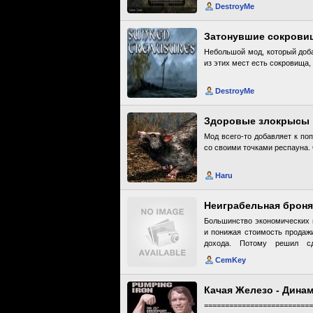
DestroyMe
Затонувшие сокрови
Небольшой мод, который доб
из этих мест есть сокровища,
DestroyMe
Здоровые злокрысы
Мод всего-то добавляет к по
со своими точками респауна.
Haru
Неиграбельная броня
Большинство экономических 
и понижая стоимость продажи
дохода. Потому решил сд
Ведьмаковской. То есть сдел
CemKey
выбрал такую схему. Создат
одежды и заменить ими в сп
щитов, даэдрика и драконьих
Качая Железо - Дина
почти не встречаются), но
=========================
некоторой уникальной брони