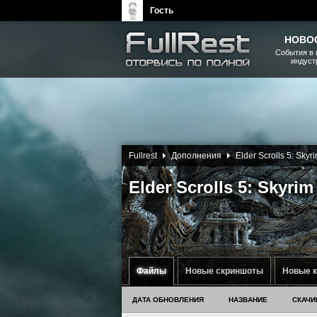
Гость
НОВО
События в 
индуст
The Elder Scrolls, Fallout,
Bethesda Softworks - статьи,
новости, дополнения
Fullrest
Дополнения
Elder Scrolls 5: Skyr
Elder Scrolls 5: Skyri
Файлы
Новые скриншоты
Новые 
ДАТА ОБНОВЛЕНИЯ
НАЗВАНИЕ
СКАЧИ