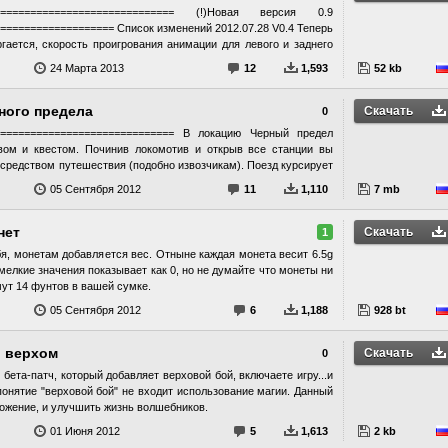
следний SKSE v 1.05.11 вот страница разработчиков SKSE
================================ (!)Новая версия 0.9
================== Список изменений 2012.07.28 V0.4 Теперь
гается, скорость проигрования анимации для левого и заднего
.5 Игроку нельзя нанести урон во время уклонения(0,6 секунды),
24 Марта 2013
12
1,593
52 kb
ии для левого и заднего уклонения x1.25 2012.08.10 v0.6 Игроку
мя уклонения(0.4 сек.). скорость проигрования анимации от
а опция в dodge.ini которая позволяет контролировать расход
ного предела
Скачать
0
молчанию ;Dodge stamina costs. SpendStamina=1 2012.08.10 v0.7
============================== В локацию Черный предел
012.08.23 v0.8 скорость проигрования анимации для левого и
вом и квестом. Починив локомотив и открыв все станции вы
справлен баг при виде от первого лица. Исправлена ошибка
 средством путешествия (подобно извозчикам). Поезд курсирует
aaaTKDodgeEthereal.pex" скрипт. 2012.08.23 v0.9 добавлена
ены в двемерских руинах. (Например: Альфтанд, Башня Мзарк,
л позволяет уклонятся с заклинанием в руке(багнуто малость
05 Сентября 2012
11
1,110
7 mb
 вы можете получить в награду Фуражку кондуктора и Паровой
олчанию отключено. Появилась возможность настроить тайминг
исекундах). =============================================
нет
Скачать
1
 действие уклонение. Что бы использовать уклонение зажмите
вление. Либо просто нажмите дважды нужное направление.
бя, монетам добавляется вес. Отныне каждая монета весит 6.5g
аправлениях: вправо, влево и назад. ВНИМАНИЕ!: не работает
 мелкие значения показывает как 0, но не думайте что монеты ни
ли заклинании. Для работы нужен Script Dragon, проверьте
мут 14 фунтов в вашей сумке.
м видео
05 Сентября 2012
6
1,188
928 bt
и верхом
Скачать
0
 бета-патч, который добавляет верховой бой, включаете игру...и
понятие "верховой бой" не входит использование магии. Данный
ложение, и улучшить жизнь волшебников.
01 Июня 2012
5
1,613
2 kb