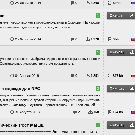
25 Февраля 2014
0
4,808
6 mb
ща
Скачать
1
авляет несколько мест кораблекрушений в Скайрим. На каждом
 дневник или судовой журнал с предысторией.
25 Февраля 2014
0
1,276
9 kb
Скачать
1
пуляции злокрысов Скайрима здоровых и не израненных особей
 Оригинальные злокрысы при этом не затронуты.
04 Апреля 2019
0
1,851
847 kb
 и одежда для NPC
Скачать
3
модов изменяют купле-продажу, увеличивая стоимость покупки
, а я решил пойти с другой стороны и обрубить один источник
елать систему лутинга приближенной к Готиковской и
ать, чтоб доспехи и одежда были не снимаемыми у неписей. Я
31 Августа 2013
2
768
124 kb
ь неиграбельные дубликаты всех распространенных бронек и
исках Outfit и LevelItem исходные играбельные. Правда всех
 доспехов это не коснулось (ибо два последних пункта и так
мический Рост Мышц
Скачать
1
 может в будущем и их запрещу. Так же это не коснулось и
============================= Этот мод посвящен тем, кто
. Естественно этот плаг конфликтует с другими, вносящими