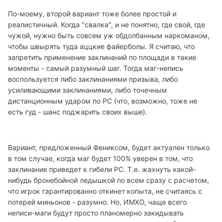
По-моему, второй вариант тоже более простой и
реалистичный. Когда "свалка", и не понятно, где свой, где
чужой, нужно быть совсем уж обдолбанным наркоманом,
чтобы швырять туда аццкие файерболы. Я считаю, что
запретить применение заклинаний по площади в такие
моменты - самый разумный шаг. Тогда маг-непись
воспользуется либо заклинаниями призыва, либо
усиливающими заклинаниями, либо точечным
дистанционным ударом по PC (что, возможно, тоже не
есть гуд - шанс поджарить своих выше).
Вариант, предложенный Фениксом, будет актуален только
в том случае, когда маг будет 100% уверен в том, что
заклинание приведет к гибели PC. Т.е. жахнуть какой-
нибудь бронебойной ледышкой по всем сразу с расчетом,
что игрок гарантированно откинет копыта, не считаясь с
потерей миньонов - разумно. Но, ИМХО, чаще всего
неписи-маги будут просто планомерно закидывать