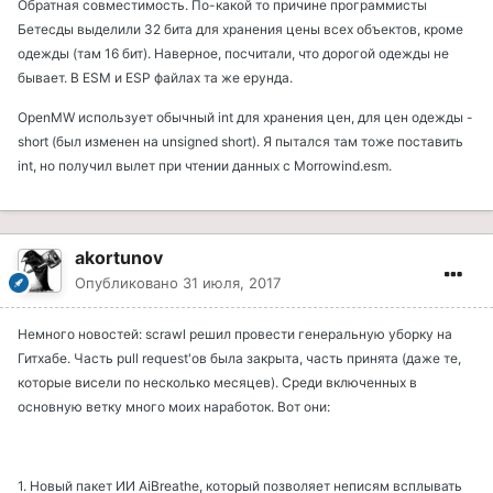
Обратная совместимость. По-какой то причине программисты
Бетесды выделили 32 бита для хранения цены всех объектов, кроме
одежды (там 16 бит). Наверное, посчитали, что дорогой одежды не
бывает. В ESM и ESP файлах та же ерунда.
OpenMW использует обычный int для хранения цен, для цен одежды -
short (был изменен на unsigned short). Я пытался там тоже поставить
int, но получил вылет при чтении данных с Morrowind.esm.
akortunov
Опубликовано
31 июля, 2017
Немного новостей: scrawl решил провести генеральную уборку на
Гитхабе. Часть pull request'ов была закрыта, часть принята (даже те,
которые висели по несколько месяцев). Среди включенных в
основную ветку много моих наработок. Вот они:
1. Новый пакет ИИ AiBreathe, который позволяет неписям всплывать