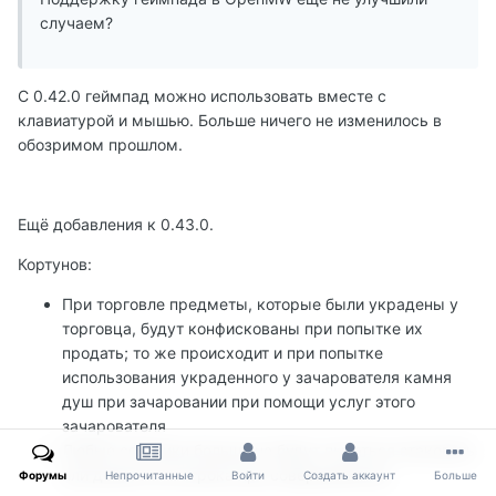
случаем?
С 0.42.0 геймпад можно использовать вместе с
клавиатурой и мышью. Больше ничего не изменилось в
обозримом прошлом.
Ещё добавления к 0.43.0.
Кортунов:
При торговле предметы, которые были украдены у
торговца, будут конфискованы при попытке их
продать; то же происходит и при попытке
использования украденного у зачарователя камня
душ при зачаровании при помощи услуг этого
зачарователя
Любые спутники больше не будут пытаться атаковать
или донести на игрока при совершении им
Форумы
Непрочитанные
Войти
Создать аккаунт
Больше