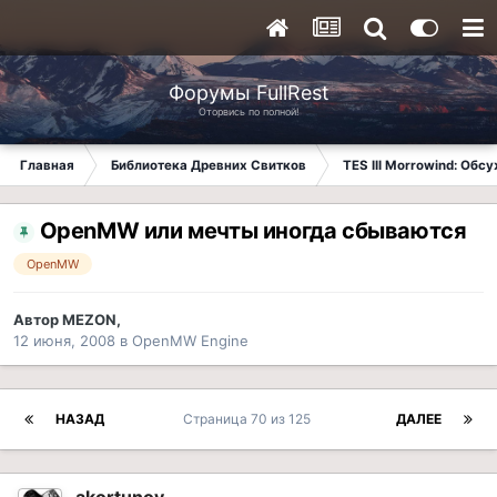
Форумы FullRest
Оторвись по полной!
Главная
Библиотека Древних Свитков
TES III Morrowind: Обс
OpenMW или мечты иногда сбываются
OpenMW
Автор
MEZON
,
12 июня, 2008
в
OpenMW Engine
НАЗАД
Страница 70 из 125
ДАЛЕЕ