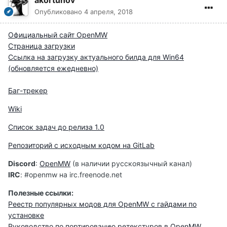
akortunov
Опубликовано
4 апреля, 2018
Официальный сайт OpenMW
Страница загрузки
Ссылка на загрузку актуального билда для Win64
(обновляется ежедневно)
Баг-трекер
Wiki
Список задач до релиза 1.0
Репозиторий с исходным кодом на GitLab
Discord
:
OpenMW
(в наличии русскоязычный канал)
IRC
:
#openmw на irc.freenode.net
Полезные ссылки:
Реестр популярных модов для OpenMW с гайдами по
установке
Руководство по портированию ретекстуров в OpenMW