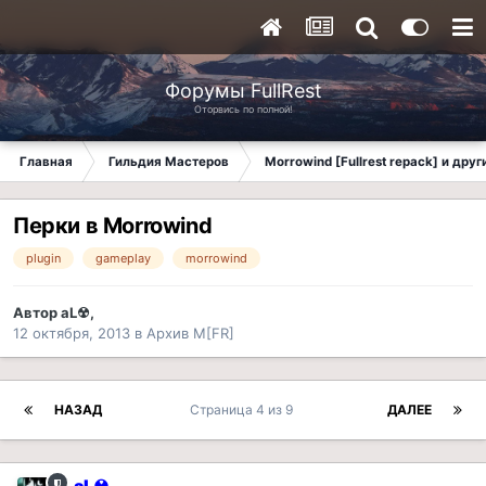
Форумы FullRest
Оторвись по полной!
Главная
Гильдия Мастеров
Morrowind [Fullrest repack] и дру
Перки в Morrowind
plugin
gameplay
morrowind
Автор
aL☢
,
12 октября, 2013
в
Архив M[FR]
НАЗАД
Страница 4 из 9
ДАЛЕЕ