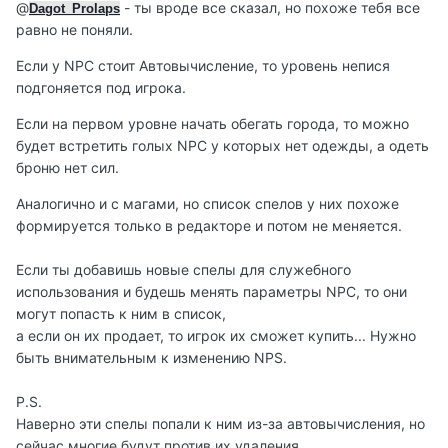
@
- ты вроде все сказал, но похоже тебя все
Dagot_Prolaps
равно не поняли.
Если у NPC стоит Автовычисление, то уровень непися
подгоняется под игрока.
Если на первом уровне начать обегать города, то можно
будет встретить голых NPC у которых нет одежды, а одеть
броню нет сил.
Аналогично и с магами, но список спелов у них похоже
формируется только в редакторе и потом не меняется.
Если ты добавишь новые спелы для служебного
использования и будешь менять параметры NPC, то они
могут попасть к ним в список,
а если он их продает, то игрок их сможет купить... Нужно
быть внимательным к изменению NPS.
P.S.
Наверно эти спелы попали к ним из-за автовычисления, но
сейчас многие будут против их удаления.