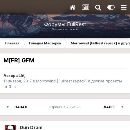
Форумы FullRest
Оторвись по полной!
Главная
Гильдия Мастеров
Morrowind [Fullrest repack] и дру
M[FR] GFM
Автор
aL☢
,
11 января, 2017
в
Morrowind [Fullrest repack] и другие проекты
от Эла
НАЗАД
Страница 23 из 28
ДАЛЕЕ
Dun Dram