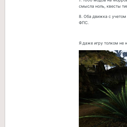
смысла ноль, квесты ти
8. Оба движка с учето
ФПС.
Я даже игру толком не н