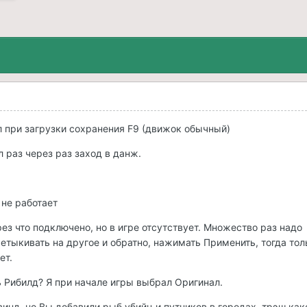
ол при загрузки сохранения F9 (движок обычный)
л раз через раз заход в данж.
 не работает
рез что подключено, но в игре отсутствует. Множество раз надо
ретыкивать на другое и обратно, нажимать Применить, тогда тол
ет.
 Рибилд? Я при начале игры выбрал Оригинал.
инд, но Вы добавили рыб убийц и путников в городах, трэш как