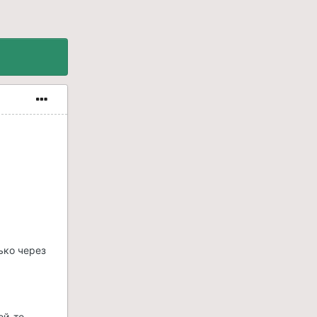
ько через
ой-то,