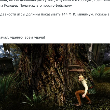
па Колодец Пелагиад это просто фейспалм.
м давности игры должны показывать 144 ФПС минимум, показыв
ачал, удаляю, всем удачи!