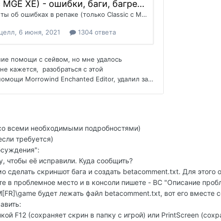
со всеми необходимыми подробностями)
если требуется)
бсуждения":
у, чтобы её исправили. Куда сообщить?
о сделать скриншот бага и создать betacomment.txt. Для этого 
е в проблемное место и в консоли пишете - BC "Описание проб
M[FR]\game будет лежать файл betacomment.txt, вот его вместе с
авить:
ой F12 (сохраняет скрин в папку с игрой) или PrintScreen (сохр