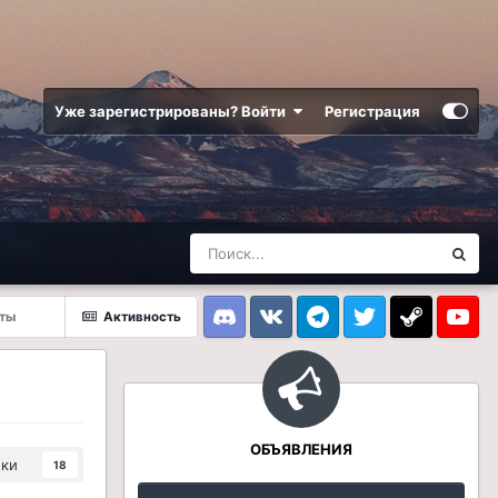
Уже зарегистрированы? Войти
Регистрация
рты
Активность
Discord
VK
Telegram
Twitter
Steam
Youtub
ОБЪЯВЛЕНИЯ
ики
18