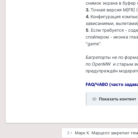
снимок экрана в буфер 
3.
Точная версия M[FR] (
4.
Конфигурация компью
зависаниями, вылетами)
5
. Если требуется - со
спойлером - иконка гла
"game".
Багрепорты не по форм
по OpenMW и старым вер
предупреждён модерато
FAQ/ЧАВО (часто задав
Показать контент
3 г
Марк К. Марцелл
закрепил те