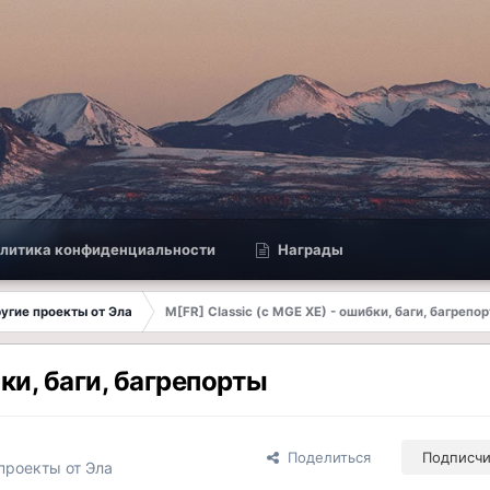
литика конфиденциальности
Награды
другие проекты от Эла
M[FR] Classic (с MGE XE) - ошибки, баги, багрепо
бки, баги, багрепорты
Поделиться
Подписч
 проекты от Эла