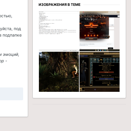
ИЗОБРАЖЕНИЯ В ТЕМЕ
остью,
уйста, под
в подпапке
м эмоций,
ор -