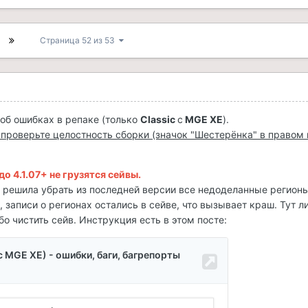
Страница 52 из 53
об ошибках в репаке (только
Classic
с
MGE XE
).
, проверьте целостность сборки (значок "Шестерёнка" в правом
о 4.1.07+ не грузятся сейвы.
lt решила убрать из последней версии все недоделанные регионы
 записи о регионах остались в сейве, что вызывает краш. Тут л
бо чистить сейв. Инструкция есть в этом посте: