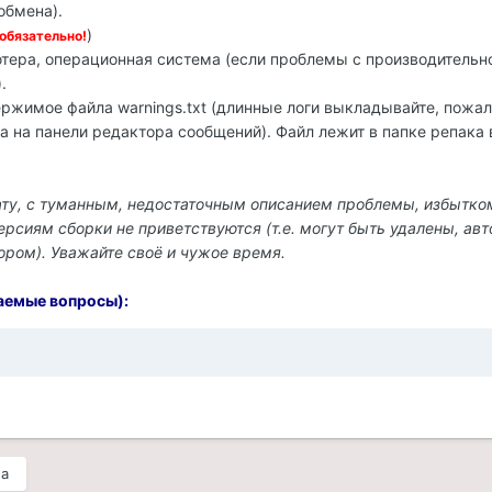
обмена).
)
обязательно!
тера, операционная система (если проблемы с производительн
.
держимое файла warnings.txt (длинные логи выкладывайте, пожал
за на панели редактора сообщений). Файл лежит в папке репака 
ату, с туманным, недостаточным описанием проблемы, избытко
сиям сборки не приветствуются (т.е. могут быть удалены, авт
ром). Уважайте своё и чужое время.
аемые вопросы):
ма