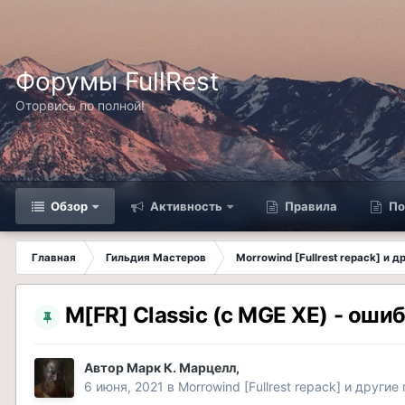
Форумы FullRest
Оторвись по полной!
Обзор
Активность
Правила
По
Главная
Гильдия Мастеров
Morrowind [Fullrest repack] и 
M[FR] Classic (с MGE XE) - оши
Автор
Марк К. Марцелл
,
6 июня, 2021
в
Morrowind [Fullrest repack] и другие