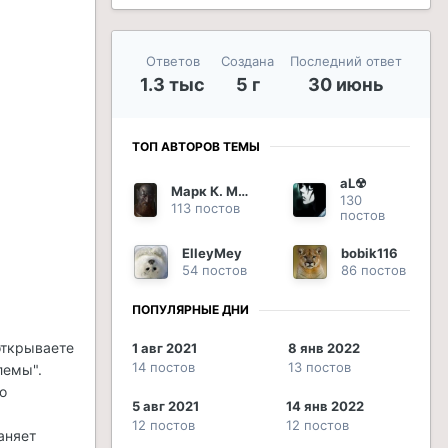
Ответов
Создана
Последний ответ
1.3 тыс
5 г
30 июнь
ТОП АВТОРОВ ТЕМЫ
aL☢
Марк К. Марцелл
130
113 постов
постов
ElleyMey
bobik116
54 постов
86 постов
ПОПУЛЯРНЫЕ ДНИ
открываете
1 авг 2021
8 янв 2022
14 постов
13 постов
лемы".
о
5 авг 2021
14 янв 2022
12 постов
12 постов
аняет