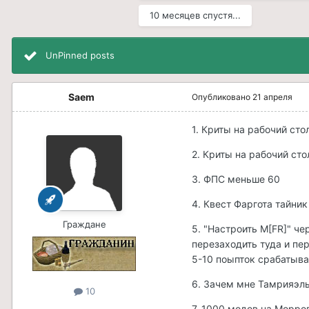
10 месяцев спустя...
UnPinned posts
Saem
Опубликовано
21 апреля
1. Криты на рабочий ст
2. Криты на рабочий сто
3. ФПС меньше 60
4. Квест Фаргота тайник
Граждане
5. "Настроить M[FR]" че
перезаходить туда и пе
5-10 поыпток срабатыва
6. Зачем мне Тамрияэль
10
7. 1000 модов на Морров