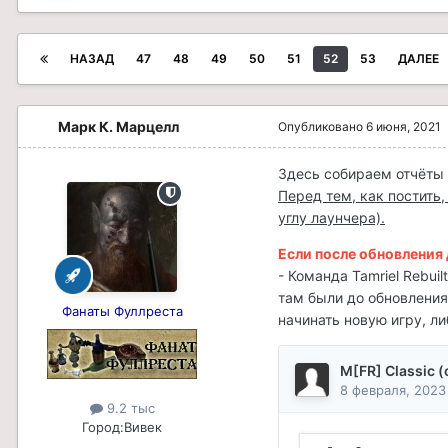
НАЗАД
47
48
49
50
51
52
53
ДАЛЕЕ
Марк К. Марцелл
Опубликовано
6 июня, 2021
Здесь собираем отчёты 
Перед тем, как постить
углу лаунчера).
Если после обновления д
- Команда Tamriel Rebui
там были до обновления,
Фанаты Фуллреста
начинать новую игру, ли
9.2 тыс
Город:
Вивек