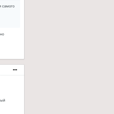
и самого
жно
ный