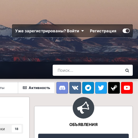
Уже зарегистрированы? Войти
Регистрация
рты
Активность
Discord
VK
Telegram
Twitter
Steam
Youtub
ОБЪЯВЛЕНИЯ
ики
18