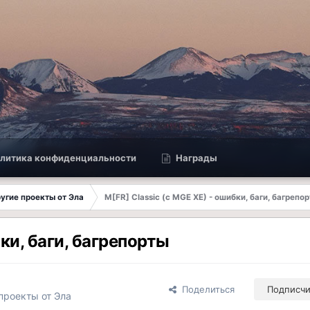
литика конфиденциальности
Награды
другие проекты от Эла
M[FR] Classic (с MGE XE) - ошибки, баги, багрепо
бки, баги, багрепорты
Поделиться
Подписч
 проекты от Эла