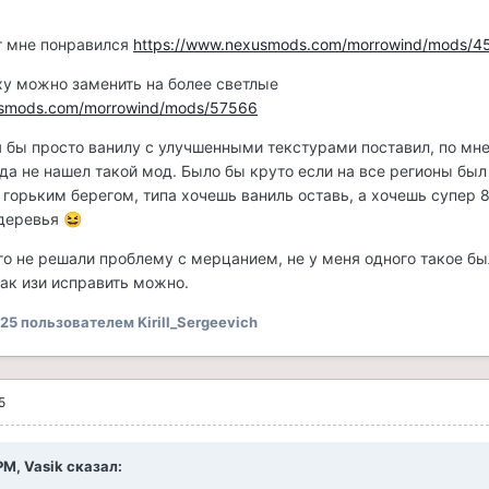
от мне понравился
https://www.nexusmods.com/morrowind/mods/4
у можно заменить на более светлые
usmods.com/morrowind/mods/57566
 я бы просто ванилу с улучшенными текстурами поставил, по мн
вда не нашел такой мод. Было бы круто если на все регионы был
 горьким берегом, типа хочешь ваниль оставь, а хочешь супер 
 деревья
😆
го не решали проблему с мерцанием, не у меня одного такое бы
так изи исправить можно.
025
пользователем Kirill_Sergeevich
5
 PM,
Vasik
сказал: