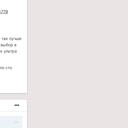
5779
е так лучше
 выбор в
8к ультра
ло сто