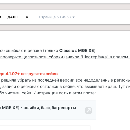
3
ДАЛЕЕ
Страница 50 из 53
об ошибках в репаке (только
Classic
с
MGE XE
).
, проверьте целостность сборки (значок "Шестерёнка" в правом
о 4.1.07+ не грузятся сейвы.
lt решила убрать из последней версии все недоделанные регионы
 записи о регионах остались в сейве, что вызывает краш. Тут л
бо чистить сейв. Инструкция есть в этом посте: