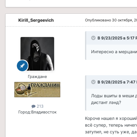
Kirill_Sergeevich
Опубликовано
30 октября, 
В 9/23/2025 в 5:17
Интересно а мерцани
Граждане
В 9/28/2025 в 7:47
Лоды вшиты в меши д
дистант лэнд?
213
Город:
Владивосток
Короче нашел я хороший
всё супер, теперь ничег
затупил, не суть уже, д