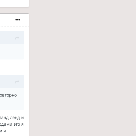
повторно
танд лэнд и
одами это я
и и