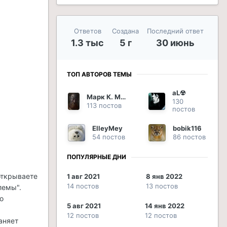
Ответов
Создана
Последний ответ
1.3 тыс
5 г
30 июнь
ТОП АВТОРОВ ТЕМЫ
aL☢
Марк К. Марцелл
130
113 постов
постов
ElleyMey
bobik116
54 постов
86 постов
ПОПУЛЯРНЫЕ ДНИ
открываете
1 авг 2021
8 янв 2022
14 постов
13 постов
лемы".
о
5 авг 2021
14 янв 2022
12 постов
12 постов
аняет