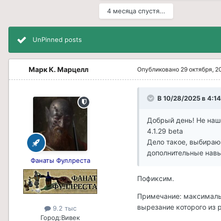
4 месяца спустя...
UnPinned posts
Марк К. Марцелл
Опубликовано
29 октября, 2
В 10/28/2025 в 4:1
Добрый день! Не нашё
4.1.29 beta
Дело такое, выбираю
дополнительные навы
Фанаты Фуллреста
Пофиксим.
Примечание: максимально
вырезание которого из 
9.2 тыс
Город:
Вивек