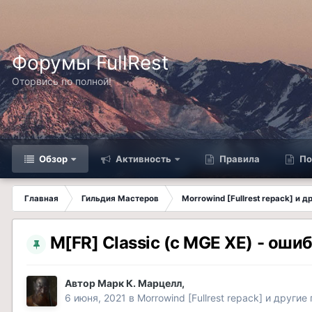
Форумы FullRest
Оторвись по полной!
Обзор
Активность
Правила
По
Главная
Гильдия Мастеров
Morrowind [Fullrest repack] и 
M[FR] Classic (с MGE XE) - оши
Автор
Марк К. Марцелл
,
6 июня, 2021
в
Morrowind [Fullrest repack] и другие