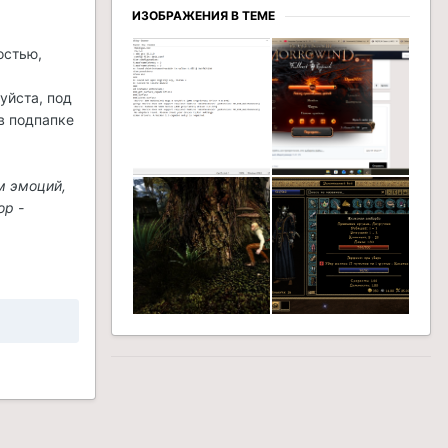
ИЗОБРАЖЕНИЯ В ТЕМЕ
остью,
уйста, под
в подпапке
м эмоций,
ор -