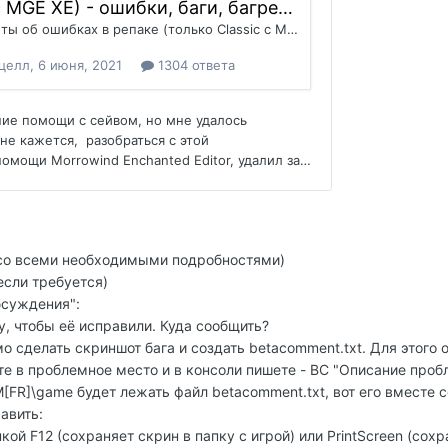
со всеми необходимыми подробностями)
если требуется)
бсуждения":
у, чтобы её исправили. Куда сообщить?
о сделать скриншот бага и создать betacomment.txt. Для этого 
е в проблемное место и в консоли пишете - BC "Описание проб
M[FR]\game будет лежать файл betacomment.txt, вот его вместе с
авить:
ой F12 (сохраняет скрин в папку с игрой) или PrintScreen (сохр