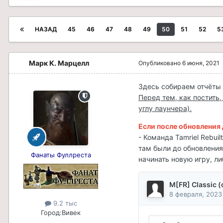
НАЗАД
45
46
47
48
49
50
51
52
5
Марк К. Марцелл
Опубликовано
6 июня, 2021
Здесь собираем отчёты 
Перед тем, как постить
углу лаунчера).
Если после обновления д
- Команда Tamriel Rebui
там были до обновления,
Фанаты Фуллреста
начинать новую игру, ли
9.2 тыс
Город:
Вивек