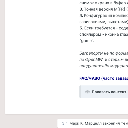
снимок экрана в буфер 
3.
Точная версия M[FR] (
4.
Конфигурация компью
зависаниями, вылетами)
5
. Если требуется - со
спойлером - иконка гла
"game".
Багрепорты не по форм
по OpenMW и старым вер
предупреждён модерато
FAQ/ЧАВО (часто задав
Показать контент
3 г
Марк К. Марцелл
закрепил те