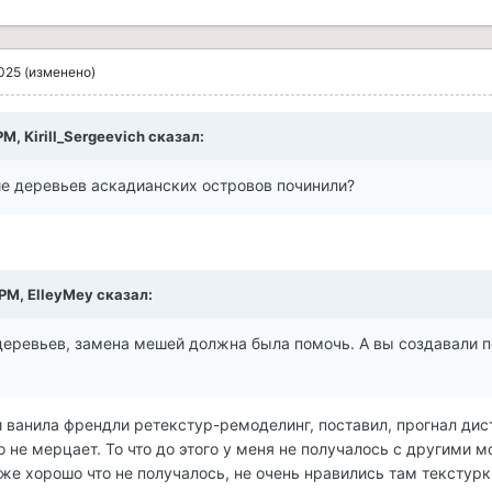
2025
(изменено)
 PM,
Kirill_Sergeevich
сказал:
е деревьев аскадианских островов починили?
 PM,
ElleyMey
сказал:
еревьев, замена мешей должна была помочь. А вы создавали 
 ванила френдли ретекстур-ремоделинг, поставил, прогнал дис
о не мерцает. То что до этого у меня не получалось с другими м
аже хорошо что не получалось, не очень нравились там текстурк