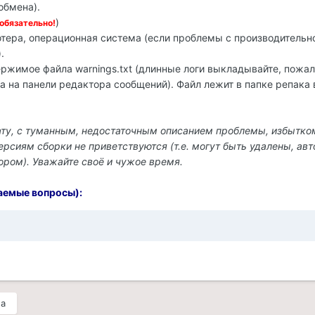
обмена).
)
обязательно!
тера, операционная система (если проблемы с производительн
.
держимое файла warnings.txt (длинные логи выкладывайте, пожал
за на панели редактора сообщений). Файл лежит в папке репака 
ату, с туманным, недостаточным описанием проблемы, избытко
сиям сборки не приветствуются (т.е. могут быть удалены, авт
ром). Уважайте своё и чужое время.
аемые вопросы):
ма