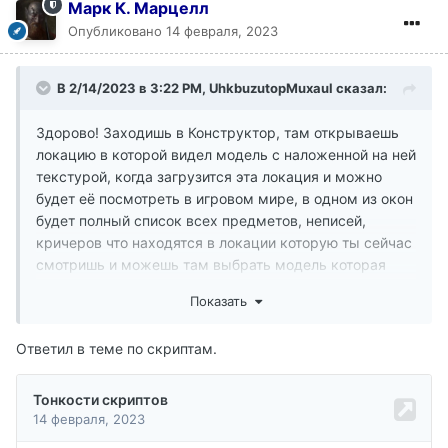
Марк К. Марцелл
Опубликовано
14 февраля, 2023
В 2/14/2023 в 3:22 PM,
UhkbuzutopMuxaul
сказал:
Здорово! Заходишь в Конструктор, там открываешь
локацию в которой видел модель с наложенной на ней
текстурой, когда загрузится эта локация и можно
будет её посмотреть в игровом мире, в одном из окон
будет полный список всех предметов, неписей,
кричеров что находятся в локации которую ты сейчас
смотришь и можешь там выбрать модель которая
тебя интересует или напрямую найти в игровом окне
Показать
модель и выделив пару раз мышкой откроется окно с
описанием что есть твоя модель. Контейнер, статик,
Ответил в теме по скриптам.
активатор и т.д. и номер id элемента мира
Морроувинд. В списке всего что есть в мире
Морроувинд вы по id можете найти что вам нужно.
Например вы открыли модель в игровом окне(там
будет показан Морроувинд как в самой игре) и