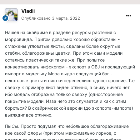
Vladii
Опубликовано
3 марта, 2022
Нашел на скайриме в разделе ресурсы растения с
морровинда. Притом довольно хорошо обработаны -
сглажены угловатые листы, сделаны более округлые
стебли, облагорожены цветки. При этом сами модели
остались практически такие же. При попытке
конвертировать нифскопом - экспорт в OBJ и последующий
импорт в модельку Мора выдал следующий баг -
некоторые цветы и листки перенеслись односторонние. Т.е
сверху к примеру лист виден отлично, а снизу ничего нет,
ибо модель отображна только сверху (одностороннее
покрытие модели. Изза чего это случается и как с этим
бороться? В скайримовской версии (до экспорта-импорта)
выглядит все отлично.
ПыСы. Просто подумал что небольшое облагораживание
кое какой флоры (при этом максимально лорное, с
практически одинаковыми оттенками) только пойдет