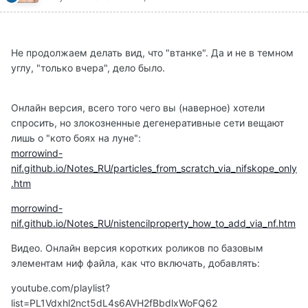
Не продолжаем делать вид, что "втанке". Да и не в темном
углу, "только вчера", дело было.
Онлайн версия, всего того чего вы (наверное) хотели
спросить, но злокозненные дегенеративные сети вещают
лишь о "кото боях на луне":
morrowind-
nif.github.io/Notes_RU/particles_from_scratch_via_nifskope_only
.htm
morrowind-
nif.github.io/Notes_RU/nistencilproperty_how_to_add_via_nf.htm
Видео. Онлайн версия коротких роликов по базовым
элементам ниф файла, как что включать, добавлять:
youtube.com/playlist?
list=PL1Vdxhl2nct5dL4s6AVH2fBbdlxWoFQ62