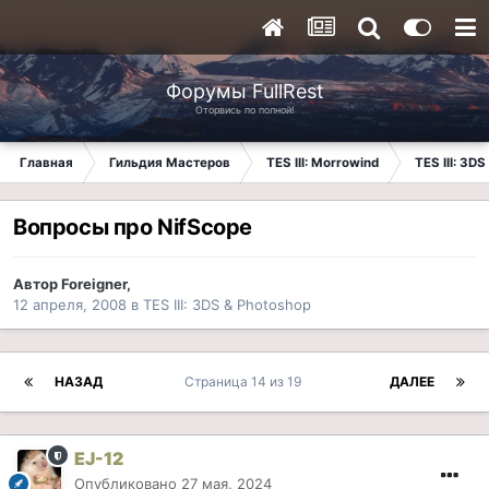
Форумы FullRest
Оторвись по полной!
Главная
Гильдия Мастеров
TES III: Morrowind
TES III: 3D
Вопросы про NifScope
Автор
Foreigner
,
12 апреля, 2008
в
TES III: 3DS & Photoshop
НАЗАД
Страница 14 из 19
ДАЛЕЕ
EJ-12
Опубликовано
27 мая, 2024