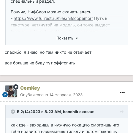
специальный раздел.
Бончик, НифСкоп можно скачать здесь
-
https://www.fullrest.ru/files/nifscopemorr
Путь к
текстуре, натянутой на модель, он тоже выдаст
(кажись, в NiTexturingProperty, если память не
изменяет). Если нет - поиском в Data Files/textures.
Показать
Обсуждение нифскопа - в этой самой теме. Прежде
спасибо я знаю но там никто не отвечает
чем задать следующий вопрос - настоятельно
рекомендую почитать эту тему, посмотреть соседние
все больше не буду тут оффтопить
и загуглить гайды по NifScope и текстурированию в
Morrowind.
CemKey
Опубликовано
14 февраля, 2023
В 2/14/2023 в 8:23 AM,
bonchik
сказал:
как где - заходишь в нужную локацию смотришь что
тебе нравится нажимаешь тильду и потом тыкаешь