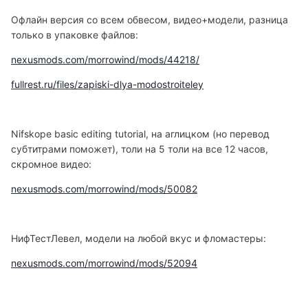
Офлайн версия со всем обвесом, видео+модели, разница
только в упаковке файлов:
nexusmods.com/morrowind/mods/44218/
fullrest.ru/files/zapiski-dlya-modostroiteley
Nifskope basic editing tutorial, на аглицком (но перевод
субтитрами поможет), толи на 5 толи на все 12 часов,
скромное видео:
nexusmods.com/morrowind/mods/50082
НифТестЛевел, модели на любой вкус и фломастеры:
nexusmods.com/morrowind/mods/52094