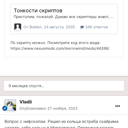
выделив объект откроется окно и в нём обязательно
будет показано название меши что использует
конструктор при подключении этой модели к игре.
Далее в Data Files в Meshes ищите название этой
меши, потом открыв nifskope в окнах найдёте какие
текстуры наложены на эту мешу(там очень просто,
потеряться не удастся).
Прежде чем задавать
такие простые вопросы для моддеров на Фуллрест
вам нужно было прошерстить базу ресурсов
Фуллреста, там есть обучающие видеоуроки именно
для новичков и записки по скриптам и вообще много
интересного.
Вот
https://www.fullrest.ru/files/Lacmus_Tutorials
9 месяцев спустя...
У меня тоже есть один вопрос, мне говорили что где
то вроде на Нексусе решили эту задачу но я не нашёл.
Vladii
Можно ли при начале новой игры обнулять все 27
Опубликовано
27 ноября, 2023
навыков одной командой или по скрипту? Их можно
понизить по отдельности через консоль но можно ли
Вопрос с нифскопом. Решил из кольца ястреба скайрима
упростить эту задачу в одну команду и если можно то
сделать себе кольцо в Морровинде. Перекинул модель
как?