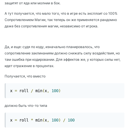
защитят от яда или молнии в бок.
А тут получается, что мало того, что в игре есть эксплоит со 100%
Сопротивлением Магии, так теперь он же применяется рандомно
даже без сопротивления магии, независимо от игрока.
Да, и еще: судя по коду, изначально планировалось, что
сопротивление заклинаниям должно снижать силу воздействия, но
там ошибка при кодировании. Для эффектов же, у которых силы нет,
идет отражение в процентах.
Получается, что вместо
x 
=
 roll 
/
 min
(
x
,
100
)
должно быть что-то типа
x 
=
 roll 
*
 min
(
x
,
100
)
/
100