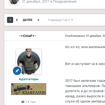
31 декабря, 2017
в
Поздравления
1
2
ДАЛЕЕ
Страница 1 из 2
-=ChieF=-
Опубликовано
31 декабря, 2
Хо-хо-хо, мои маленьки
Вот и наступает (а в не
Адаптаторы
2017 был нелегким годо
тамошних альтмеров. Ли
долететь и до островов
назад, резко выросла в
слухи об одном имперце
1.4 тыс