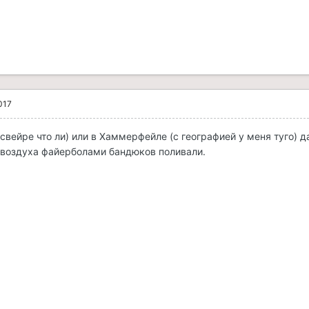
017
ьсвейре что ли) или в Хаммерфейле (с географией у меня туго)
 воздуха файерболами бандюков поливали.