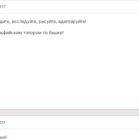
017
дите, исследуйте, рисуйте, адаптируйте!
эльфийским топором по башке!
017
ья!