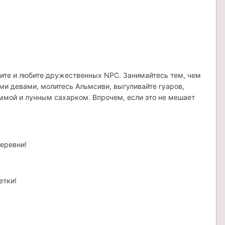
ените и любите дружественных NPC. Занимайтесь тем, чем
кими девами, молитесь Альмсиви, выгуливайте гуаров,
аммой и лунным сахарком. Впрочем, если это не мешает
деревни!
етки!