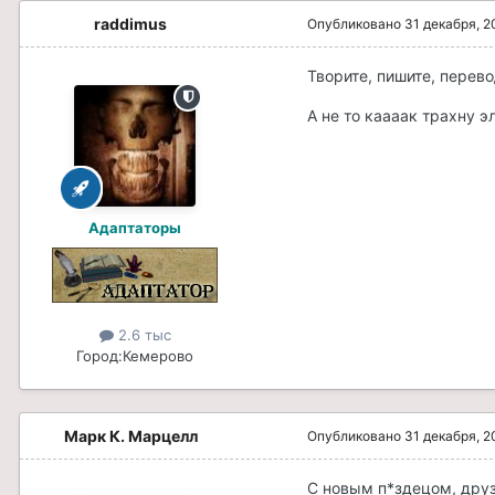
raddimus
Опубликовано
31 декабря, 2
Творите, пишите, перево
А не то каааак трахну 
Адаптаторы
2.6 тыс
Город:
Кемерово
Марк К. Марцелл
Опубликовано
31 декабря, 2
С новым п*здецом, друз