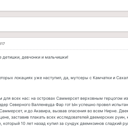
017
е детишки, девчонки и мальчишки!
которых локациях уже наступил, да, мутсеры с Камчатки и Сахал
м для всех нас: на островах Саммерсет верховным герцогом и
дер Северного Валленвуда Фар гот Ын успешно провел испытан
 Саммерсет, и до Акавира, вызвав опасения во всем Нирне. Дв
 цене, заставив плакать всех исследователей двемерских руин,
, который 10 лет назад купил за сундук двемкоинов сладкий ру