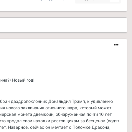
ина?) Новый год!
збран даэдропоклонник Дональдил Трамп, к удивлению
ия нового заклинания огненного шара, который может
емерская монета двемкоин, обнаруженная почти 10 лет
 кто продал свои находки ростовщикам за бесценок (ходят
лет. Наверное, сейчас он мечтает о Поломке Дракона,