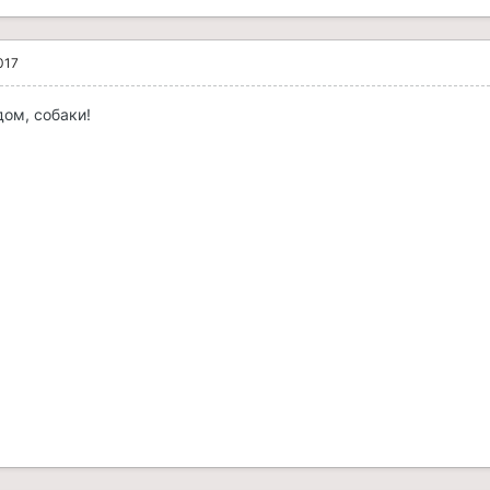
017
дом, собаки!