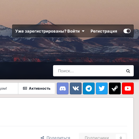
Уже зарегистрированы? Войти
Регистрация
дом!
Активность
Discord
VK
Telegram
Twitter
Steam
Youtub
Поделиться
Подписчики
0