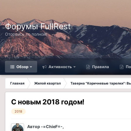
Форумы FullRest
Оторвись по полной!
Обзор
Активность
Правила
По
Главная
Жилой квартал
Таверна "Коричневые тарелки": 
С новым 2018 годом!
2018
Автор
-=ChieF=-
,