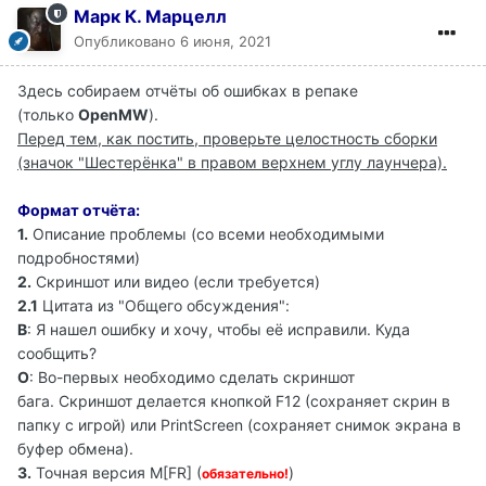
Марк К. Марцелл
Опубликовано
6 июня, 2021
Здесь собираем отчёты об ошибках в репаке
(только
OpenMW
).
Перед тем, как постить, проверьте целостность сборки
(значок "Шестерёнка" в правом верхнем углу лаунчера).
Формат отчёта:
1.
Описание проблемы (со всеми необходимыми
подробностями)
2.
Скриншот или видео (если требуется)
2.1
Цитата из "Общего обсуждения":
В
: Я нашел ошибку и хочу, чтобы её исправили. Куда
сообщить?
О
: Во-первых необходимо сделать скриншот
бага. Скриншот делается кнопкой F12 (сохраняет скрин в
папку с игрой) или PrintScreen (сохраняет снимок экрана в
буфер обмена).
3.
Точная версия M[FR] (
)
обязательно!