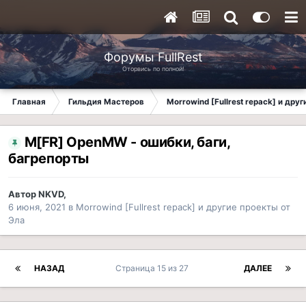
Форумы FullRest
Оторвись по полной!
Главная
Гильдия Мастеров
Morrowind [Fullrest repack] и дру
M[FR] OpenMW - ошибки, баги,
багрепорты
Автор
NKVD
,
6 июня, 2021
в
Morrowind [Fullrest repack] и другие проекты от
Эла
НАЗАД
Страница 15 из 27
ДАЛЕЕ