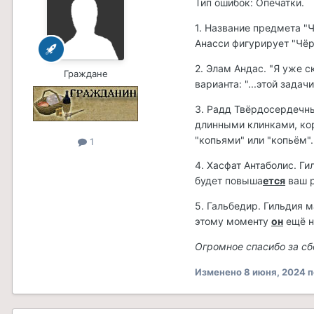
Тип ошибок: Опечатки.
1. Название предмета "
Анасси фигурирует "Чёр
2. Элам Андас. "Я уже с
Граждане
варианта: "...этой задачи
3. Радд Твёрдосердечны
длинными клинками, ко
"копьями" или "копьём".
1
4. Хасфат Антаболис. Ги
будет повыша
ется
ваш р
5. Гальбедир. Гильдия м
этому моменту
он
ещё н
Огромное спасибо за сб
Изменено
8 июня, 2024
п