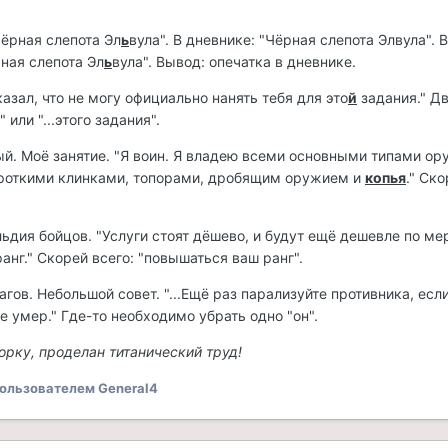
Чёрная слепота Эл
ь
вула". В дневнике: "Чёрная слепота Элвула". 
ная слепота Эл
ь
вула". Вывод: опечатка в дневнике.
казал, что не могу официально нанять тебя для это
й
задания." Д
" или "...этого задания".
й. Моё занятие. "Я воин. Я владею всеми основными типами ор
роткими клинками, топорами, дробящим оружием и
копья
." Ск
льдия бойцов. "Услуги стоят дёшево, и будут ещё дешевле по мер
анг." Скорей всего: "повышаться ваш ранг".
агов. Небольшой совет. "...Ещё раз парализуйте противника, есл
е умер." Где-то необходимо убрать одно "он".
орку, проделан титанический труд!
ользователем General4