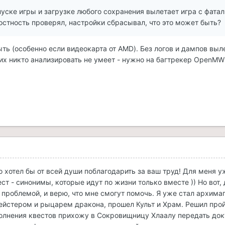
уске игры и загрузке любого сохранения вылетает игра с фата
остность проверял, настройки сбрасывал, что это может быть?
ыть (особенно если видеокарта от AMD). Без логов и дампов выл
 их никто анализировать не умеет - нужно на багтрекер OpenMW
 хотел бы от всей души поблагодарить за ваш труд! Для меня у
т - синонимы, которые идут по жизни только вместе )) Но вот, 
 проблемой, и верю, что мне смогут помочь. Я уже стал архима
йстером и рыцарем дракона, прошел Культ и Храм. Решил про
олнения квестов прихожу в Сокровищницу Хлаалу передать док