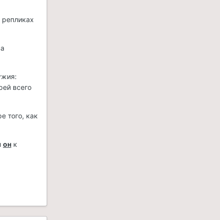
В репликах
ва
ужия:
орей всего
е того, как
и
он
к