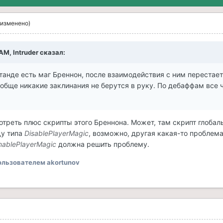
(изменено)
 AM,
Intruder
сказал:
танде есть маг Бреннон, после взаимодействия с ним перестает
ообще никакие заклинания не берутся в руку. По дебаффам все 
реть плюс скрипты этого Бреннона. Может, там скрипт глобал
ду типа
DisablePlayerMagic
, возможно, другая какая-то проблема
nablePlayerMagic
должна решить проблему.
льзователем akortunov