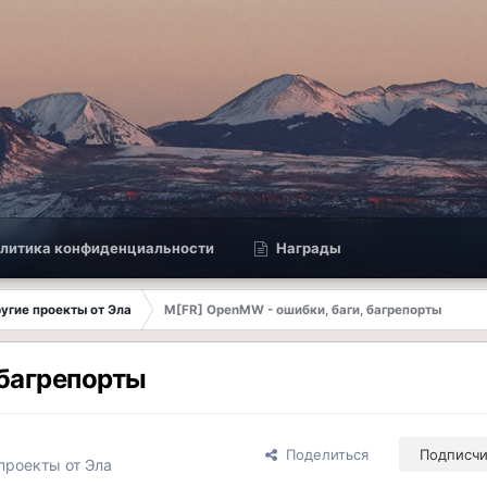
литика конфиденциальности
Награды
другие проекты от Эла
M[FR] OpenMW - ошибки, баги, багрепорты
 багрепорты
Поделиться
Подписч
 проекты от Эла