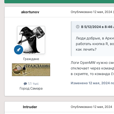
akortunov
Опубликовано
12 мая, 2024
В 5/12/2024 в 8:46
Люди добрые, в Аркн
работать кнопка R, в
как лечить?
Граждане
Логи OpenMW нужно смот
отключает через коман
в скрипте, то команда
E
Изменено
12 мая, 2024
по
1.1 тыс
Город:
Самара
Intruder
Опубликовано
12 мая, 2024