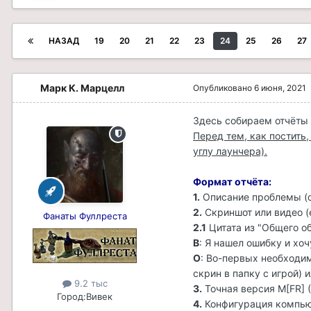
НАЗАД
19
20
21
22
23
24
25
26
27
Марк К. Марцелл
Опубликовано
6 июня, 2021
Здесь собираем отчёты 
Перед тем, как постить
углу лаунчера).
Формат отчёта:
1.
Описание проблемы (
2.
Скриншот или видео (
Фанаты Фуллреста
2.1
Цитата из "Общего о
В
: Я нашел ошибку и хоч
О
: Во-первых необходим
скрин в папку с игрой) 
9.2 тыс
3.
Точная версия M[FR] (
Город:
Вивек
4.
Конфигурация компьют