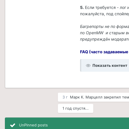
5.
Если требуется - лог
пожалуйста, под спойле
Багрепорты не по форм
по OpenMW и старым вер
предупреждён модерато
FAQ (часто задаваемые
Показать контент
3 г
Марк К. Марцелл
закрепил те
1 год спустя...
UnPinned posts