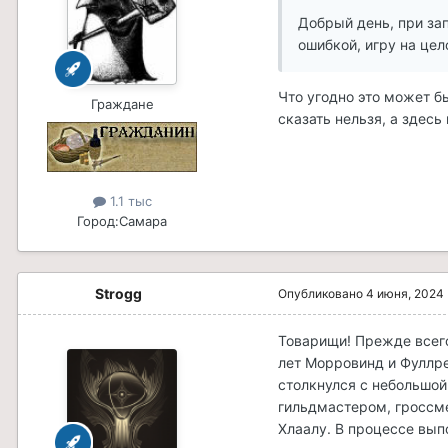
Добрый день, при зап
ошибкой, игру на цел
Что угодно это может б
Граждане
сказать нельзя, а здесь
1.1 тыс
Город:
Самара
Strogg
Опубликовано
4 июня, 2024
Товарищи! Прежде всего
лет Морровинд и Фуллрес
столкнулся с небольшой
гильдмастером, гроссме
Хлаалу. В процессе вып