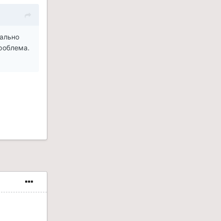
бально
проблема.