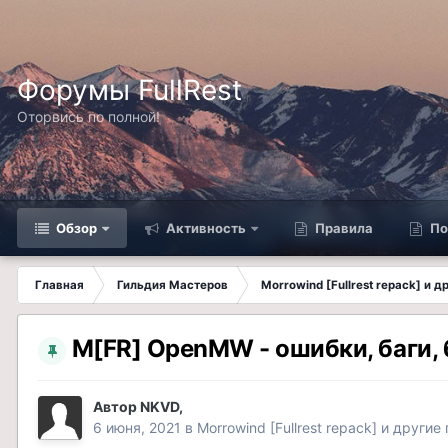
Форумы FullRest
Оторвись по полной!
Обзор
Активность
Правила
По
Главная
Гильдия Мастеров
Morrowind [Fullrest repack] и 
M[FR] OpenMW - ошибки, баги,
Автор
NKVD
,
6 июня, 2021
в
Morrowind [Fullrest repack] и другие