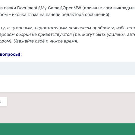
 из папки Documents\My Games\OpenMW (длинные логи выкладыв
ром - иконка глаза на панели редактора сообщений).
ату, с туманным, недостаточным описанием проблемы, избытко
сиям сборки не приветствуются (т.е. могут быть удалены, авт
ром). Уважайте своё и чужое время.
 вопросы):
ма