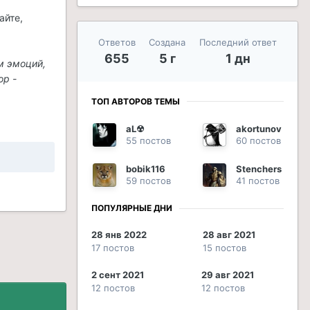
айте,
Ответов
Создана
Последний ответ
655
5 г
1 дн
м эмоций,
ор -
ТОП АВТОРОВ ТЕМЫ
aL☢
akortunov
55 постов
60 постов
bobik116
Stenchers
59 постов
41 постов
ПОПУЛЯРНЫЕ ДНИ
28 янв 2022
28 авг 2021
17 постов
15 постов
2 сент 2021
29 авг 2021
12 постов
12 постов