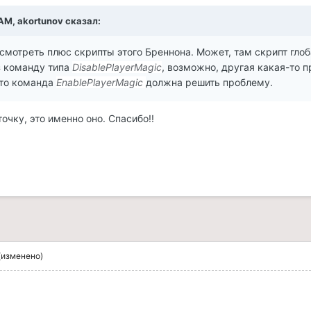
 AM,
akortunov
сказал:
мотреть плюс скрипты этого Бреннона. Может, там скрипт гло
з команду типа
DisablePlayerMagic
, возможно, другая какая-то 
 то команда
EnablePlayerMagic
должна решить проблему.
точку, это именно оно. Спасибо!!
(изменено)