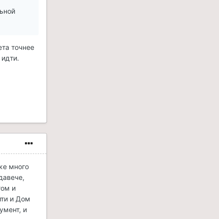
льной
ета точнее
 идти.
же много
давече,
гом и
йти и Дом
умент, и