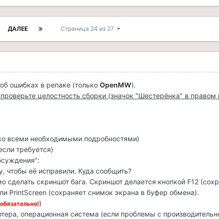
ДАЛЕЕ
Страница 24 из 27
об ошибках в репаке (только
OpenMW
).
, проверьте целостность сборки (значок "Шестерёнка" в правом
со всеми необходимыми подробностями)
если требуется)
бсуждения":
у, чтобы её исправили. Куда сообщить?
о сделать скриншот бага. Скриншот делается кнопкой F12 (сох
или PrintScreen (сохраняет снимок экрана в буфер обмена).
)
обязательно!
ера, операционная система (если проблемы с производительн