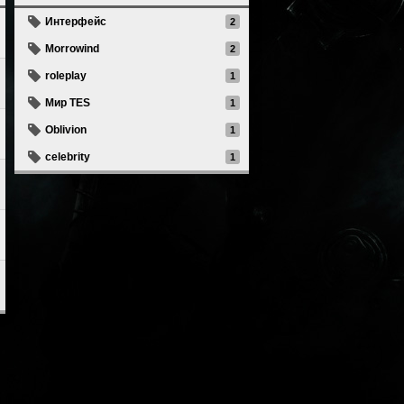
Интерфейс
2
Morrowind
2
roleplay
1
Мир TES
1
Oblivion
1
celebrity
1