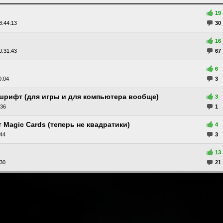
19
8:44:13
30
16
0:31:43
67
6
0:04
3
 шрифт (для игры и для компьютера вообще)
3
:36
1
Magic Cards (теперь не квадратики)
4
:44
3
13
:30
21