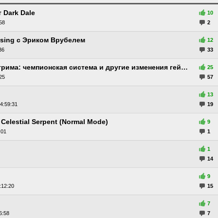
 Dark Dale
10
58
2
ising с Эриком Врубелем
12
36
33
Подробности 1.6 из ночного стрима: чемпионская система и другие изменения геймплея
25
25
57
13
4:59:31
19
Celestial Serpent (Normal Mode)
9
:01
1
1
14
9
:12:20
15
7
6:58
7