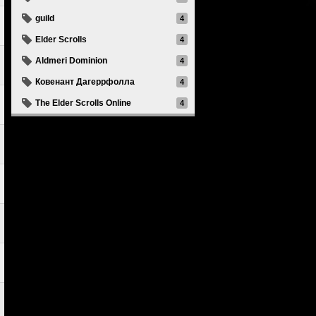
guild
4
Elder Scrolls
4
Aldmeri Dominion
4
Ковенант Дагеррфолла
4
The Elder Scrolls Online
4