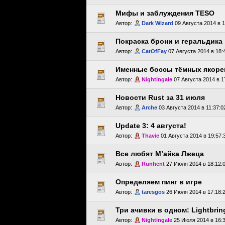
Мифы и заблуждения TESO
Автор:
Dark Wizard
09 Августа 2014 в 1
Покраска брони и геральдика
Автор:
CatOfFay
07 Августа 2014 в 18:
Именные боссы тёмных якоре
Автор:
Nightingale
07 Августа 2014 в 1
Новости Rust за 31 июля
Автор:
Arche
03 Августа 2014 в 11:37:0
Update 3: 4 августа!
Автор:
Thavie
01 Августа 2014 в 19:57:
Все любят М’айка Лжеца
Автор:
Runhent
27 Июля 2014 в 18:12:
Определяем пинг в игре
Автор:
taresgos
26 Июля 2014 в 17:18:
Три ачивки в одном: Lightbring
Автор:
Nightingale
25 Июля 2014 в 16:3