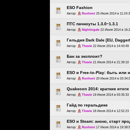
ESO Fashion
Автор:
Runhent
25 Июля 2014 в 11:24:
ПТС пачноуты 1.3.0−1.3.1
Автор:
Nightingale
22 Июля 2014 в 16:2
Гильдия Dark Dale [EU, Daggerf
Автор:
Thavie
22 Июля 2014 в 14:43:49
Бан за эксплоит?
Автор:
Thavie
21 Июля 2014 в 21:39:10
ESO и Free-to-Play: быть или 
Автор:
Runhent
20 Июля 2014 в 03:34:
Quakecon 2014: краткие итоги
Автор:
Thavie
19 Июля 2014 в 03:35:33
Гайд по геральдике
Автор:
Thavie
18 Июля 2014 в 12:52:23
ESO и Steam: анонс, старт про
Автор:
Runhent
17 Июля 2014 в 19:38: