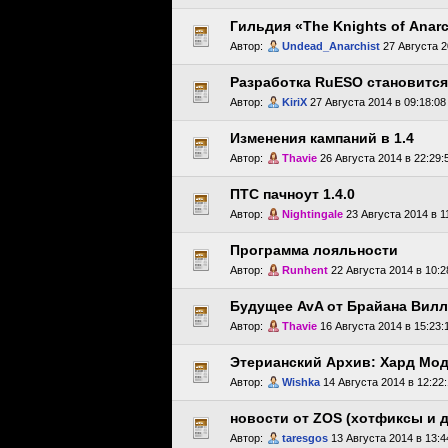
Гильдия «The Knights of Anar
Автор:
Undead_Anarchist
27 Августа 2
Разработка RuESO становитс
Автор:
KiriX
27 Августа 2014 в 09:18:08
Изменения кампаний в 1.4
Автор:
Thavie
26 Августа 2014 в 22:29:
ПТС пачнoут 1.4.0
Автор:
Nightingale
23 Августа 2014 в 1
Программа лояльности
Автор:
Runhent
22 Августа 2014 в 10:2
Будущее AvA от Брайана Вил
Автор:
Thavie
16 Августа 2014 в 15:23:
Этерианский Архив: Хард Мод 
Автор:
Wishka
14 Августа 2014 в 12:22
новости от ZOS (хотфиксы и д
Автор:
taresgos
13 Августа 2014 в 13:4