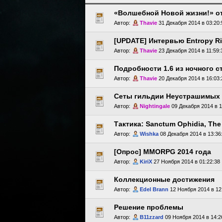
«Волшебной Новой жизни!» от
Автор:
Thavie
31 Декабря 2014 в 03:20:
[UPDATE] Интервью Entropy R
Автор:
Thavie
23 Декабря 2014 в 11:59:
Автор:
Thavie
20 Декабря 2014 в 16:03:
Сеты гильдии Неустрашимых
Автор:
Nightingale
09 Декабря 2014 в 1
Тактика: Sanctum Ophidia, The 
Автор:
Wishka
08 Декабря 2014 в 13:36
[Опрос] MMORPG 2014 года
Автор:
KiriX
27 Ноября 2014 в 01:22:38
Коллекционные достижения
Автор:
Edel Brann
12 Ноября 2014 в 12
Решение проблемы
Автор:
B11zzard
09 Ноября 2014 в 14:2