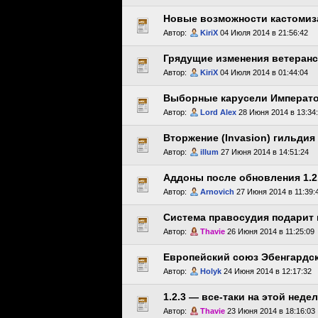
Новые возможности кастомиз
Автор:
KiriX
04 Июля 2014 в 21:56:42
Грядущие изменения ветеран
Автор:
KiriX
04 Июля 2014 в 01:44:04
Выборные карусели Императ
Автор:
Lord Alex
28 Июня 2014 в 13:34
Вторжение (Invasion) гильдия
Автор:
illum
27 Июня 2014 в 14:51:24
Аддоны после обновления 1.2
Автор:
Arnovich
27 Июня 2014 в 11:39:
Система правосудия подарит 
Автор:
Thavie
26 Июня 2014 в 11:25:09
Европейский союз Эбенгардск
Автор:
Holyk
24 Июня 2014 в 12:17:32
1.2.3 — все-таки на этой недел
Автор:
Thavie
23 Июня 2014 в 18:16:03