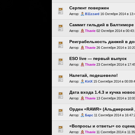
Серпент повержен
Автор:
B11zzard
16 Октября 2014 в 13:
Саммит гильдий в Балтиморе 
Автор:
Thavie
02 Октября 2014 в 00:43
Реиграбельность данжей в до
Автор:
Thavie
26 Сентября 2014 в 10:2
ESO live — первый выпуск
Автор:
Thavie
23 Сентября 2014 в 17:4
Налетай, подешевело!
Автор:
KiriX
15 Сентября 2014 в 00:09:
Дата входа 1.4.3 и кучка ново
Автор:
Thavie
13 Сентября 2014 в 10:0
Орден «RAWR» (Aльдмерский 
Автор:
Барс
11 Сентября 2014 в 16:47:
«Вопросы и ответы» со сцен
Автор:
Thavie
11 Сентября 2014 в 11:35