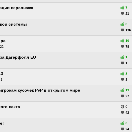
ации персонажа
7
21
ской системы
8
136
ора
10
:22
78
 за Дагерфолл EU
1
1
.3
3
41
3
игрокам кусочек PvP в открытом мире
13
27
ого пакта
0
42
е!
6
24