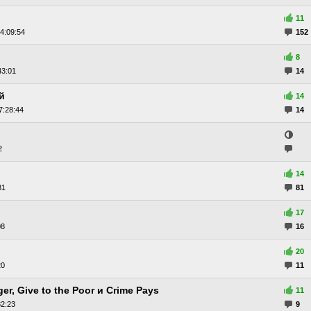
11
4:09:54
152
8
43:01
14
й
14
7:28:44
14
2
14
31
81
17
08
16
20
20
11
er, Give to the Poor и Crime Pays
11
2:23
9