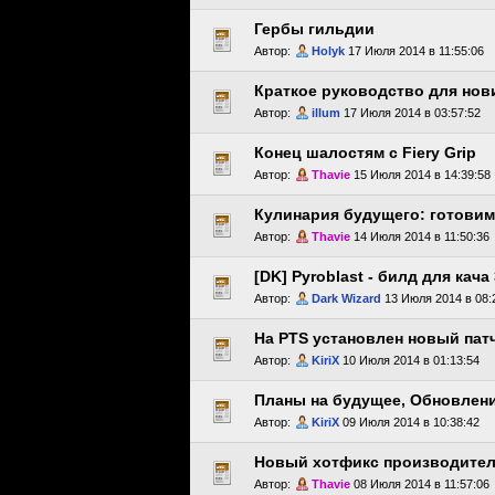
Гербы гильдии
Автор:
Holyk
17 Июля 2014 в 11:55:06
Краткое руководство для нов
Автор:
illum
17 Июля 2014 в 03:57:52
Конец шалостям с Fiery Grip
Автор:
Thavie
15 Июля 2014 в 14:39:58
Кулинария будущего: готовим
Автор:
Thavie
14 Июля 2014 в 11:50:36
[DK] Pyroblast - билд для кача
Автор:
Dark Wizard
13 Июля 2014 в 08:
На PTS установлен новый патч
Автор:
KiriX
10 Июля 2014 в 01:13:54
Планы на будущее, Обновлени
Автор:
KiriX
09 Июля 2014 в 10:38:42
Новый хотфикс производител
Автор:
Thavie
08 Июля 2014 в 11:57:06