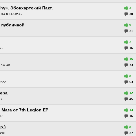
chy». Эбонхартский Пакт.
3
014 в 14:58:36
30
я публичной
9
21
2
56
16
15
1:37:48
73
8
8:22
53
лера
12
17
45
Мага от 7th Legion EP
13
:13
16
р.)
8
4:01
27