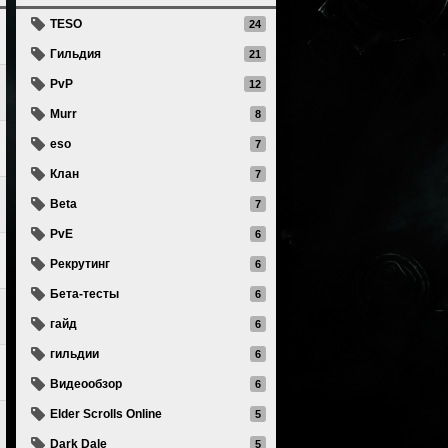
TESO
24
Гильдия
21
PvP
12
Murr
8
eso
7
Клан
7
Beta
7
PvE
6
Рекрутинг
6
Бета-тесты
6
гайд
6
гильдии
6
Видеообзор
6
Elder Scrolls Online
5
Dark Dale
5