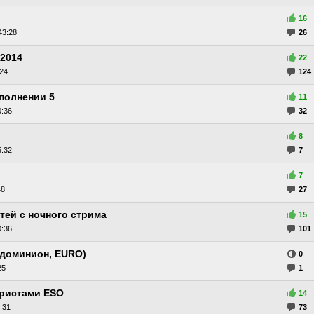
16
43:28
26
2014
22
:24
124
полнении 5
11
0:36
32
8
5:32
7
7
48
27
стей с ночного стрима
15
0:36
101
доминион, EURO)
0
25
1
аристами ESO
14
:31
73