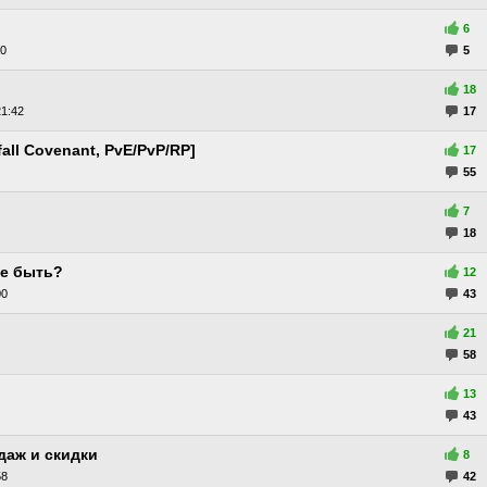
6
30
5
18
1:42
17
all Covenant, PvE/PvP/RP]
17
55
7
18
не быть?
12
00
43
21
58
13
43
даж и скидки
8
58
42