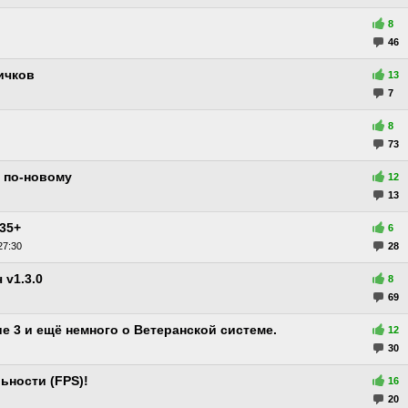
8
46
ичков
13
7
8
73
 по-новому
12
13
 35+
6
27:30
28
 v1.3.0
8
69
е 3 и ещё немного о Ветеранской системе.
12
30
ьности (FPS)!
16
20