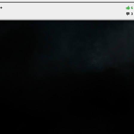
0+
6
3