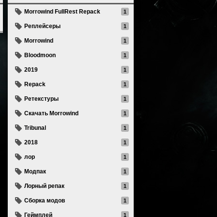
Morrowind FullRest Repack
1
Реплейсеры
1
Morrowind
1
Bloodmoon
1
2019
1
Repack
1
Ретекстуры
1
Скачать Morrowind
1
Tribunal
1
2018
1
лор
1
Модпак
1
Лорный репак
1
Сборка модов
1
Геймплей
1