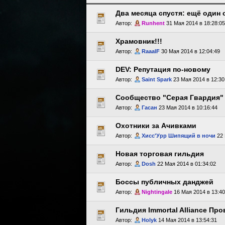
Два месяца спустя: ещё один 
Автор:
Runhent
31 Мая 2014 в 18:28:05
Храмовник!!!
Автор:
RaaalF
30 Мая 2014 в 12:04:49
DEV: Репутация по-новому
Автор:
Saint Spark
23 Мая 2014 в 12:30
Сообщество "Серая Гвардия"
Автор:
Гасан
23 Мая 2014 в 10:16:44
Охотники за Ачивками
Автор:
Хисс'Урр Шипящий в ночи
22 
Новая торговая гильдия
Автор:
Dosh
22 Мая 2014 в 01:34:02
Боссы публичных данджей
Автор:
Nightingale
16 Мая 2014 в 13:40
Гильдия Immortal Alliance Пр
Автор:
Holyk
14 Мая 2014 в 13:54:31