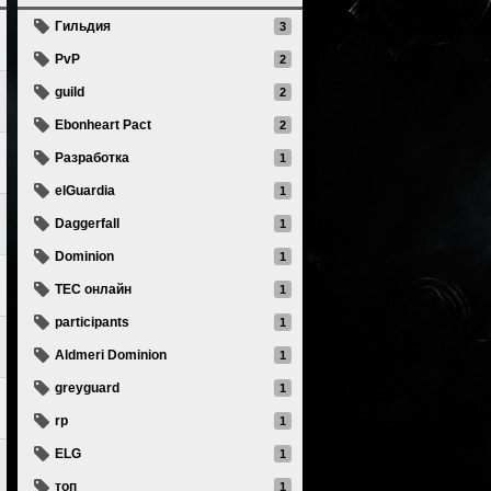
Гильдия
3
PvP
2
guild
2
Ebonheart Pact
2
Разработка
1
elGuardia
1
Daggerfall
1
Dominion
1
ТЕС онлайн
1
participants
1
Aldmeri Dominion
1
greyguard
1
rp
1
ELG
1
топ
1