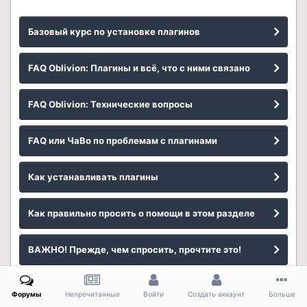
Базовый курс по установке плагинов
FAQ Oblivion: Плагины и всё, что с ними связано
FAQ Oblivion: Технические вопросы
FAQ или ЧаВо по проблемам с плагинами
Как устанавливать плагины
Как правильно просить о помощи в этом разделе
ВАЖНО! Прежде, чем спросить, прочтите это!
Форумы
Непрочитанные
Войти
Создать аккаунт
Больше