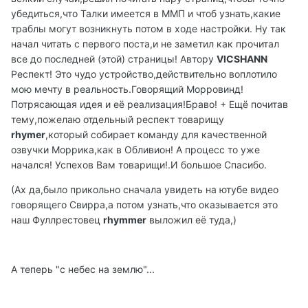
убедиться,что Талки имеется в ММП и чтоб узнать,какие
траблы могут возникнуть потом в ходе настройки. Ну так
начал читать с первого поста,и не заметил как прочитал
все до последней (этой) страницы! Автору
VICSHANN
Респект! Это чудо устройство,действительно воплотило
мою мечту в реальность.Говорящий Морровинд!
Потрясающая идея и её реализация!Браво! + Ещё почитав
тему,пожелаю отдельный респект товарищу
rhymer
,который собирает команду для качественной
озвучки Моррика,как в Обливион! А процесс то уже
начался! Успехов Вам товарищи!.И большое Спасибо.
(Ах да,было прикольно сначала увидеть на ютубе видео
говорящего Свирра,а потом узнать,что оказывается это
наш Фуллрестовец
rhymmer
выложил её туда,)
А теперь "с небес на землю"...