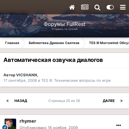
Форумы FullRest
Оторвись по полной!
Главная
Библиотека Древних Свитков
TES III Morrowind: Обс
Автоматическая озвучка диалогов
Автор
VICSHANN
,
17 сентября, 2008
в
TES III: Технические вопросы по игре
НАЗАД
Страница 20 из 36
ДАЛЕЕ
rhymer
Опубликовано
16 ноября, 2009