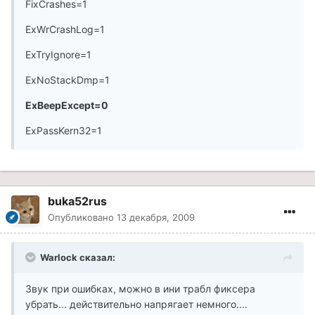
FixCrashes=1
ExWrCrashLog=1
ExTryIgnore=1
ExNoStackDmp=1
ExBeepExcept=0
ExPassKern32=1
buka52rus
Опубликовано
13 декабря, 2009
Warlock сказал:
Звук при ошибках, можно в ини трабл фиксера
убрать... действительно напрягает немного....