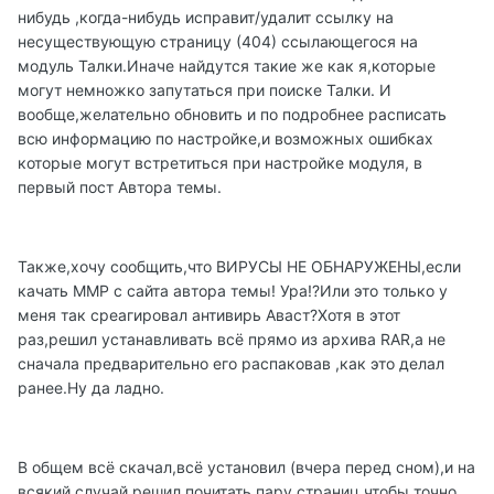
нибудь ,когда-нибудь исправит/удалит ссылку на
несуществующую страницу (404) ссылающегося на
модуль Талки.Иначе найдутся такие же как я,которые
могут немножко запутаться при поиске Талки. И
вообще,желательно обновить и по подробнее расписать
всю информацию по настройке,и возможных ошибках
которые могут встретиться при настройке модуля, в
первый пост Автора темы.
Также,хочу сообщить,что ВИРУСЫ НЕ ОБНАРУЖЕНЫ,если
качать MMP с сайта автора темы! Ура!?Или это только у
меня так среагировал антивирь Аваст?Хотя в этот
раз,решил устанавливать всё прямо из архива RAR,а не
сначала предварительно его распаковав ,как это делал
ранее.Ну да ладно.
В общем всё скачал,всё установил (вчера перед сном),и на
всякий случай,решил почитать пару страниц,чтобы точно