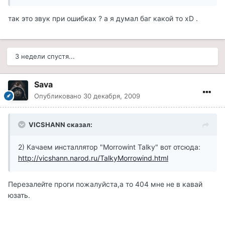
так это звук при ошибках ? а я думал баг какой то xD .
3 недели спустя...
Sava
Опубликовано
30 декабря, 2009
VICSHANN сказал:
2) Качаем инсталлятор "Morrowint Talky" вот отсюда:
http://vicshann.narod.ru/TalkyMorrowind.html
Перезалейте проги пожалуйста,а то 404 мне не в кавай
юзать.