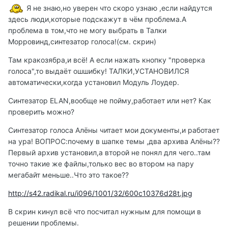
Я не знаю,но уверен что скоро узнаю ,если найдутся
здесь люди,которые подскажут в чём проблема.А
проблема в том,что не могу выбрать в Талки
Морровинд,синтезатор голоса!(см. скрин)
Там кракозябра,и всё! А если нажать кнопку "проверка
голоса",то выдаёт ошшибку! ТАЛКИ,УСТАНОВИЛСЯ
автоматически,когда установил Модуль Лоудер.
Синтезатор ELAN,вообще не пойму,работает или нет? Как
проверить можно?
Синтезатор голоса Алёны читает мои документы,и работает
на ура! ВОПРОС:почему в шапке темы ,два архива Алёны??
Первый архив установил,а второй не понял для чего..там
точно такие же файлы,только вес во втором на пару
мегабайт меньше..Что это такое??
http://s42.radikal.ru/i096/1001/32/600c10376d28t.jpg
В скрин кинул всё что посчитал нужным для помощи в
решении проблемы.