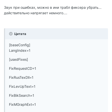
Звук при ошибках, можно в ини трабл фиксера убрать...
действительно напрягает немного....
Цитата
[baseConfig]
LangIndex=1
[usedFixes]
FixRequestCD=1
FixRusTexDll=1
FixLevUpText=1
FixBikSearch=1
FixMGraphExt=1