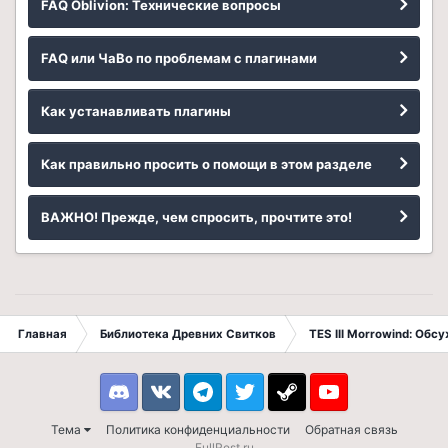
FAQ Oblivion: Технические вопросы
FAQ или ЧаВо по проблемам с плагинами
Как устанавливать плагины
Как правильно просить о помощи в этом разделе
ВАЖНО! Прежде, чем спросить, прочтите это!
Главная
Библиотека Древних Свитков
TES III Morrowind: Обс
Discord
VK
Telegram
Twitter
Steam
Youtube
Тема
Политика конфиденциальности
Обратная связь
FullRest.ru