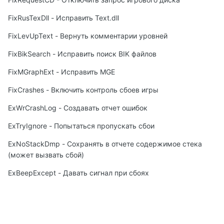
FixRusTexDll - Исправить Text.dll
FixLevUpText - Вернуть комментарии уровней
FixBikSearch - Исправить поиск BIK файлов
FixMGraphExt - Исправить MGE
FixCrashes - Включить контроль сбоев игры
ExWrCrashLog - Создавать отчет ошибок
ExTryIgnore - Попытаться пропускать сбои
ExNoStackDmp - Сохранять в отчете содержимое стека
(может вызвать сбой)
ExBeepExcept - Давать сигнал при сбоях