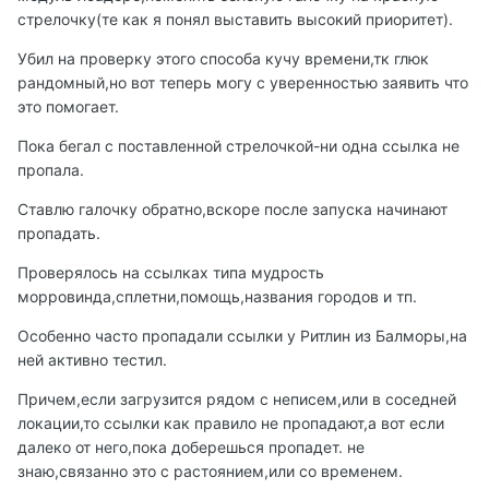
стрелочку(те как я понял выставить высокий приоритет).
Убил на проверку этого способа кучу времени,тк глюк
рандомный,но вот теперь могу с уверенностью заявить что
это помогает.
Пока бегал с поставленной стрелочкой-ни одна ссылка не
пропала.
Ставлю галочку обратно,вскоре после запуска начинают
пропадать.
Проверялось на ссылках типа мудрость
морровинда,сплетни,помощь,названия городов и тп.
Особенно часто пропадали ссылки у Ритлин из Балморы,на
ней активно тестил.
Причем,если загрузится рядом с неписем,или в соседней
локации,то ссылки как правило не пропадают,а вот если
далеко от него,пока доберешься пропадет. не
знаю,связанно это с растоянием,или со временем.