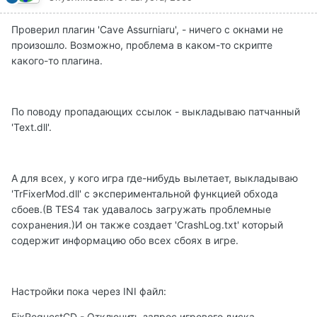
Проверил плагин 'Cave Assurniaru', - ничего с окнами не
произошло. Возможно, проблема в каком-то скрипте
какого-то плагина.
По поводу пропадающих ссылок - выкладываю патчанный
'Text.dll'.
А для всех, у кого игра где-нибудь вылетает, выкладываю
'TrFixerMod.dll' с экспериментальной функцией обхода
сбоев.(В TES4 так удавалось загружать проблемные
сохранения.)И он также создает 'CrashLog.txt' который
содержит информацию обо всех сбоях в игре.
Настройки пока через INI файл:
FixRequestCD - Отключить запрос игрового диска