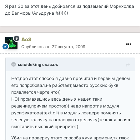
Я раз 30 за этот день добирался из подземелий Морнхолда
до Балморы/Альдруна %))))))
Ao3
Опубликовано
27 августа, 2009
suicideking сказал:
Нет,про этот способ я давно прочитал и первым делом
его попробовал,не работает,вместо русских букв
появляется черте что))
НО! промаявшись весь день я нашел таки
решение,причем простое)) надо напротив модуля
русификатора(text.dll) в модуль лоадере,поменять
зеленую галочку на красную стрелочку(те как я понял
выставить высокий приоритет).
Убил на проверку этого способа кучу времени,тк глюк