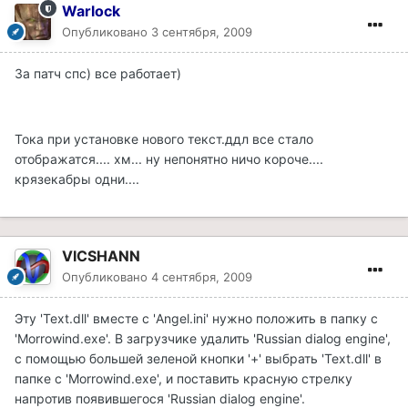
Warlock
Опубликовано
3 сентября, 2009
За патч спс) все работает)
Тока при установке нового текст.ддл все стало
отображатся.... хм... ну непонятно ничо короче....
крязекабры одни....
VICSHANN
Опубликовано
4 сентября, 2009
Эту 'Text.dll' вместе с 'Angel.ini' нужно положить в папку с
'Morrowind.exe'. В загрузчике удалить 'Russian dialog engine',
с помощью большей зеленой кнопки '+' выбрать 'Text.dll' в
папке с 'Morrowind.exe', и поставить красную стрелку
напротив появившегося 'Russian dialog engine'.