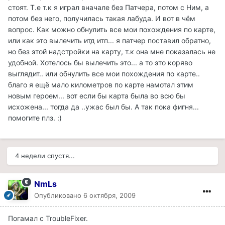
стоят. Т.е т.к я играл вначале без Патчера, потом с Ним, а
потом без него, получилась такая лабуда. И вот в чём
вопрос. Как можно обнулить все мои похождения по карте,
или как это вылечить итд итп... я патчер поставил обратно,
но без этой надстройки на карту, т.к она мне показалась не
удобной. Хотелось бы вылечить это... а то это коряво
выглядит.. или обнулить все мои похождения по карте..
благо я ещё мало километров по карте намотал этим
новым героем... вот если бы карта была во всю бы
исхожена... тогда да ..ужас был бы. А так пока фигня...
помогите плз. :)
4 недели спустя...
NmLs
Опубликовано
6 октября, 2009
Погамал с TroubleFixer.