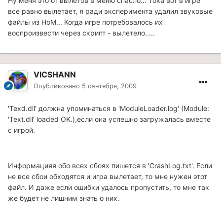
Ну меня это от вылетов в меню спасло... Тока вот в игре
все равно вылетает, я ради эксперимента удалил звуковые
файлы из НоМ... Когда игре потребовалось их
воспроизвести через скрипт - вылетело.....
VICSHANN
Опубликовано
5 сентября, 2009
'Texd.dll' должна упоминаться в 'ModuleLoader.log' (Module:
'Text.dll' loaded OK.),если она успешно загружалась вместе
с игрой.
Информацияя обо всех сбоях пишется в 'CrashLog.txt'. Если
не все сбои обходятся и игра вылетает, то мне нужен этот
файл. И даже если ошибки удалось пропустить, то мне так
же будет не лишним знать о них.