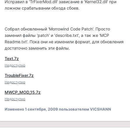
Исправил в 'TrFixerMod.dll' зависание в 'Kernel32.dll' при
ложном срабатывании обхода сбоев.
Собрал обновленный 'Morrowind Code Patch'. Просто
заменил файлы 'patch' и 'describe.txt', а так же 'MCP
Readme.txt'. Пока они не изменили формат, для обновления
достаточно заменить эти файлы.
Text.7z
Недоступно
TroubleFixer.7z
Недоступно
MWCP_MOD_15.7z
Недоступно
Изменено
1 сентября, 2009
пользователем VICSHANN