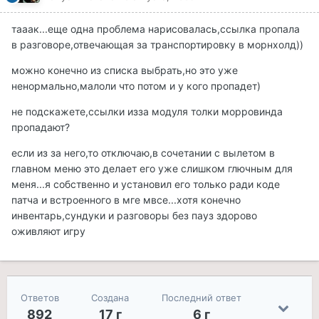
тааак...еще одна проблема нарисовалась,ссылка пропала
в разговоре,отвечающая за транспортировку в морнхолд))
можно конечно из списка выбрать,но это уже
ненормально,малоли что потом и у кого пропадет)
не подскажете,ссылки изза модуля толки морровинда
пропадают?
если из за него,то отключаю,в сочетании с вылетом в
главном меню это делает его уже слишком глючным для
меня...я собственно и установил его только ради коде
патча и встроенного в мге мвсе...хотя конечно
инвентарь,сундуки и разговоры без пауз здорово
оживляют игру
Ответов
Создана
Последний ответ
892
17 г
6 г