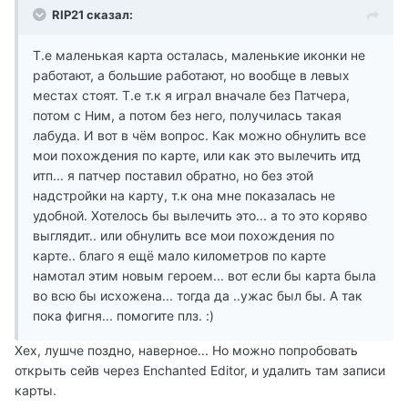
RIP21 сказал:
Т.е маленькая карта осталась, маленькие иконки не
работают, а большие работают, но вообще в левых
местах стоят. Т.е т.к я играл вначале без Патчера,
потом с Ним, а потом без него, получилась такая
лабуда. И вот в чём вопрос. Как можно обнулить все
мои похождения по карте, или как это вылечить итд
итп... я патчер поставил обратно, но без этой
надстройки на карту, т.к она мне показалась не
удобной. Хотелось бы вылечить это... а то это коряво
выглядит.. или обнулить все мои похождения по
карте.. благо я ещё мало километров по карте
намотал этим новым героем... вот если бы карта была
во всю бы исхожена... тогда да ..ужас был бы. А так
пока фигня... помогите плз. :)
Хех, лушче поздно, наверное... Но можно попробовать
открыть сейв через Enchanted Editor, и удалить там записи
карты.