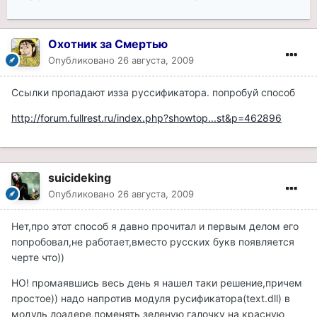
Охотник за Смертью
Опубликовано
26 августа, 2009
Ссылки пропадают изза руссификатора. попробуй способ
http://forum.fullrest.ru/index.php?showtop...st&p=462896
suicideking
Опубликовано
26 августа, 2009
Нет,про этот способ я давно прочитал и первым делом его
попробовал,не работает,вместо русских букв появляется
черте что))
НО! промаявшись весь день я нашел таки решение,причем
простое)) надо напротив модуля русификатора(text.dll) в
модуль лоадере,поменять зеленую галочку на красную