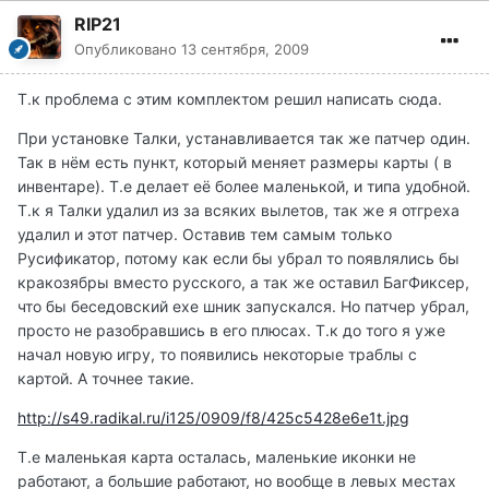
RIP21
Опубликовано
13 сентября, 2009
Т.к проблема с этим комплектом решил написать сюда.
При установке Талки, устанавливается так же патчер один.
Так в нём есть пункт, который меняет размеры карты ( в
инвентаре). Т.е делает её более маленькой, и типа удобной.
Т.к я Талки удалил из за всяких вылетов, так же я отгреха
удалил и этот патчер. Оставив тем самым только
Русификатор, потому как если бы убрал то появлялись бы
кракозябры вместо русского, а так же оставил БагФиксер,
что бы беседовский ехе шник запускался. Но патчер убрал,
просто не разобравшись в его плюсах. Т.к до того я уже
начал новую игру, то появились некоторые траблы с
картой. А точнее такие.
http://s49.radikal.ru/i125/0909/f8/425c5428e6e1t.jpg
Т.е маленькая карта осталась, маленькие иконки не
работают, а большие работают, но вообще в левых местах