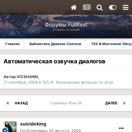
Форумы FullRest
Оторвись по полной!
Главная
Библиотека Древних Свитков
TES III Morrowind: Обс
Автоматическая озвучка диалогов
Автор
VICSHANN
,
17 сентября, 2008
в
TES III: Технические вопросы по игре
НАЗАД
Страница 18 из 36
ДАЛЕЕ
suicideking
Опубликовано
26 августа, 2009