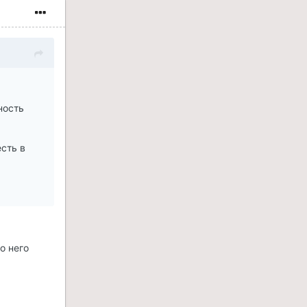
ность
сть в
о него