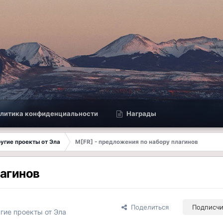
литика конфиденциальности
Награды
другие проекты от Эла
M[FR] - предложения по набору плагинов
лагинов
Поделиться
Подписч
ругие проекты от Эла