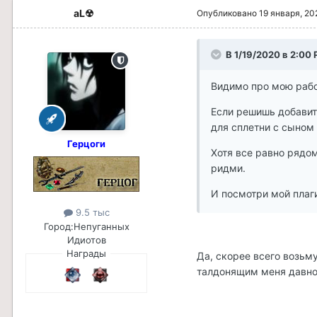
aL☢
Опубликовано
19 января, 20
В 1/19/2020 в 2:00
Видимо про мою рабо
Если решишь добавит
для сплетни с сыном
Герцоги
Хотя все равно рядом
ридми.
И посмотри мой плаги
9.5 тыс
Город:
Непуганных
Идиотов
Награды
Да, скорее всего возьм
талдонящим меня давно