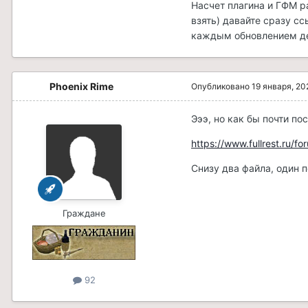
Насчет плагина и ГФМ ра
взять) давайте сразу сс
каждым обновлением де
Phoenix Rime
Опубликовано
19 января, 20
Эээ, но как бы почти по
https://www.fullrest.ru/
Снизу два файла, один п
Граждане
92