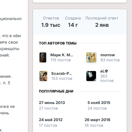
Ответов
Создана
Последний ответ
пционально
1.9 тыс
14 г
2 янв
 что в нём
шите свои
ТОП АВТОРОВ ТЕМЫ
скриншоты
Марк К. Марцелл
morrow
ений.
115 постов
83 постов
aL☢
Scarab-Phoenix
363
нения.
153 постов
постов
 п. 5
ПОПУЛЯРНЫЕ ДНИ
ж
27 июнь 2013
5 нояб 2015
акже не
27 постов
24 постов
очень
24 май 2012
26 март 2016
17 постов
16 постов
м.