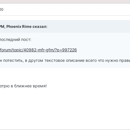
20
 PM, Phoenix Rime сказал:
 последний пост:
ru/forum/topic/40982-mfr-gfm/?p=997226
н потестить, в другом текстовое описание всего что нужно прав
отрю в ближнее время!