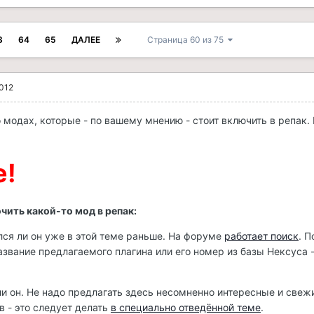
3
64
65
ДАЛЕЕ
Страница 60 из 75
2012
модах, которые - по вашему мнению - стоит включить в репак. 
е!
чить какой-то мод в репак:
ался ли он уже в этой теме раньше. На форуме
работает поиск
. 
название предлагаемого плагина или его номер из базы Нексуса 
 ли он. Не надо предлагать здесь несомненно интересные и свеж
в - это следует делать
в специально отведённой теме
.