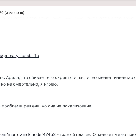
20
(изменено)
les/primary-needs-1c
с Арилл, что сбивает его скрипты и частично меняет инвентарь
но не смертельно, я играю.
м проблема решена, но она не локализована.
com/morrowind/mods/47452
- годный плагин. Отменяет меню по