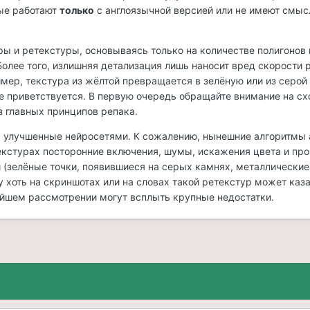
ые работают
только
с англоязычной версией или не имеют смыс
ры и ретекстуры, основываясь только на количестве полигонов 
олее того, излишняя детализация лишь наносит вред скорости 
имер, текстура из жёлтой превращается в зелёную или из серой
не приветствуется. В первую очередь обращайте внимание на сх
з главных принципов репака.
, улучшенные нейросетями. К сожалению, нынешние алгоритмы
екстурах посторонние включения, шумы, искажения цвета и пр
 (зелёные точки, появившиеся на серых камнях, металлически
ому хоть на скриншотах или на словах такой ретекстур может каз
йшем рассмотрении могут всплыть крупные недостатки.