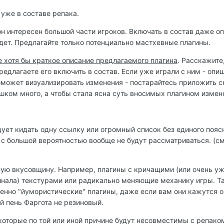
о уже в составе репака.
 он интересен большой части игроков. Включать в состав даже о
удет. Предлагайте только потенциально мастхевные плагины.
 хотя бы краткое описание предлагаемого плагина
. Расскажите,
едлагаете его включить в состав. Если уже играли с ним - опи
поможет визуализировать изменения - постарайтесь приложить 
лишком много, а чтобы стала ясна суть вносимых плагином измен
едует кидать одну ссылку или огромный список без единого пояс
 большой вероятностью вообще не будут рассматриваться. (см.
ную вкусовщину. Например, плагины с кричащими (или очень у
инала) текстурами или радикально меняющие механику игры. Т
венно "йумористические" плагины, даже если вам они кажутся 
 пень Фаргота не резиновый.
 которые по той или иной причине будут несовместимы с репако