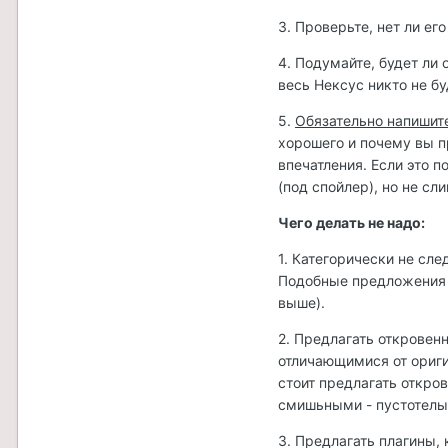
3. Проверьте, нет ли ег
4. Подумайте, будет ли
весь Нексус никто не б
5.
Обязательно напишите
хорошего и почему вы пр
впечатления. Если это 
(под спойлер), но не с
Чего делать не надо:
1. Категорически не сл
Подобные предложения с
выше).
2. Предлагать откровен
отличающимися от ориг
стоит предлагать откро
смишьными - пустотелый
3. Предлагать плагины,