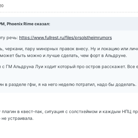
20
 PM, Phoenix Rime сказал:
ту речь:
https://www.fullrest.ru/files/prsolstheimrumors
ь, черкани, пару минорных правок внесу. Ну и локацию или лич
 может быть можно и лучше сделать, чем форт в Альдруне.
 с ГМ Альдруна Луи ходит который про остров расскажет. Все е
н в разделе гфм, я на него неделю потратил, надо бы доделать.
у плагин в квест-пак, ситуация с солстхеймом и каждым НПЦ пр
 не устраивала.