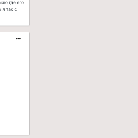
маю где его
 я так с
.