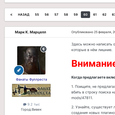
НАЗАД
55
56
57
58
59
60
61
62
6
Марк К. Марцелл
Опубликовано
25 февраля, 
Здесь можно написать о 
которые в нём лишние.
Внимани
Когда предлагаете вклю
Фанаты Фуллреста
1. Поищите, не предлаг
вбить в строку поиска 
mods/47811.
9.2 тыс
2. Узнайте, существует
Город:
Вивек
создания новых плагино