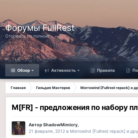
Форумы FullRest
Оторвись по полной!
Обзор
Активность
Правила
По
Главная
Гильдия Мастеров
Morrowind [Fullrest repack] и 
M[FR] - предложения по набору п
Автор
ShadowMimicry
,
21 февраля, 2012
в
Morrowind [Fullrest repack] и д