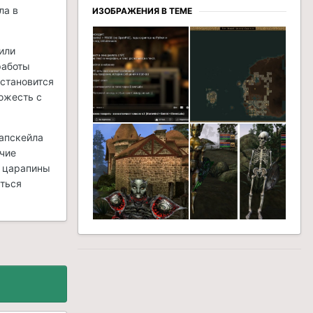
ла в
ИЗОБРАЖЕНИЯ В ТЕМЕ
или
работы
 становится
ожесть с
 апскейла
очие
е царапины
аться