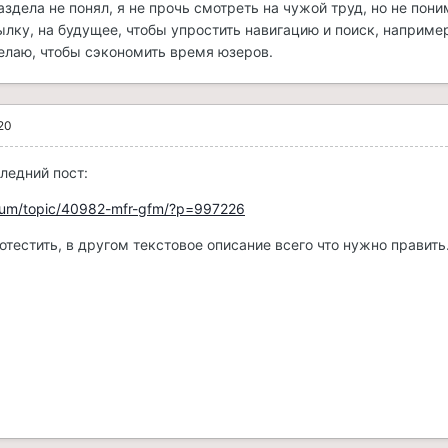
здела не понял, я не прочь смотреть на чужой труд, но не пони
ылку, на будущее, чтобы упростить навигацию и поиск, например
лаю, чтобы сэкономить время юзеров.
20
следний пост:
forum/topic/40982-mfr-gfm/?p=997226
отестить, в другом текстовое описание всего что нужно править