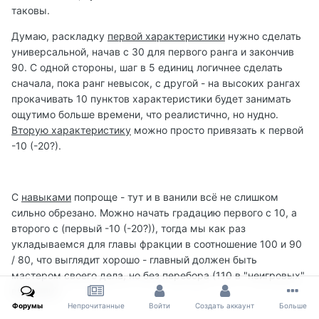
таковы.
Думаю, раскладку
первой характеристики
нужно сделать
универсальной, начав с 30 для первого ранга и закончив
90. С одной стороны, шаг в 5 единиц логичнее сделать
сначала, пока ранг невысок, с другой - на высоких рангах
прокачивать 10 пунктов характеристики будет занимать
ощутимо больше времени, что реалистично, но нудно.
Вторую характеристику
можно просто привязать к первой
-10 (-20?).
С
навыками
попроще - тут и в ванили всё не слишком
сильно обрезано. Можно начать градацию первого с 10, а
второго с (первый -10 (-20?)), тогда мы как раз
укладываемся для главы фракции в соотношение 100 и 90
/ 80, что выглядит хорошо - главный должен быть
мастером своего дела, но без перебора (110 в "неигровых"
в ванили).
Форумы
Непрочитанные
Войти
Создать аккаунт
Больше