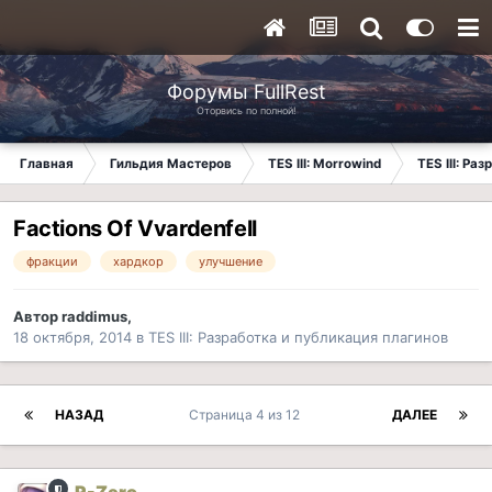
Форумы FullRest
Оторвись по полной!
Главная
Гильдия Мастеров
TES III: Morrowind
TES III: Ра
Factions Of Vvardenfell
фракции
хардкор
улучшение
Автор
raddimus
,
18 октября, 2014
в
TES III: Разработка и публикация плагинов
НАЗАД
Страница 4 из 12
ДАЛЕЕ