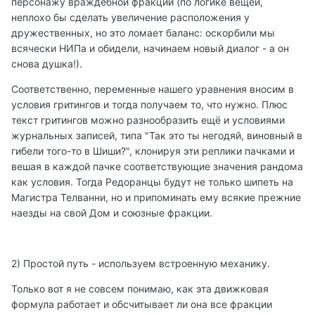
персонажу враждебной фракции (по логике вещей,
неплохо бы сделать увеличение расположения у
дружественных, но это ломает баланс: оскорбили мы
всячески НИПа и обидели, начинаем новый диалог - а он
снова душка!).
Соответственно, переменные нашего уравнения вносим в
условия гритингов и тогда получаем то, что нужно. Плюс
текст гритингов можно разнообразить ещё и условиями
журнальных записей, типа "Так это ты негодяй, виновный в
гибели того-то в Шиши?", клонируя эти реплики пачками и
вешая в каждой пачке соответствующие значения рандома
как условия. Тогда Редоранцы будут не только шипеть на
Магистра Телванни, но и припоминать ему всякие прежние
наезды на свой Дом и союзные фракции.
2) Простой путь - используем встроенную механику.
Только вот я не совсем понимаю, как эта движковая
формула работает и обсчитывает ли она все фракции