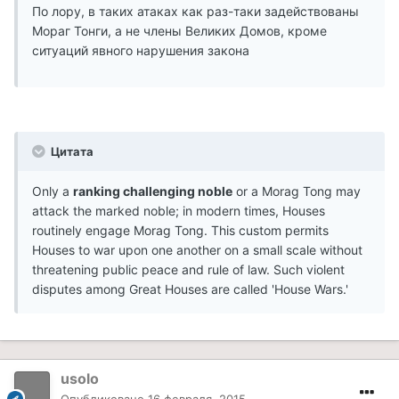
По лору, в таких атаках как раз-таки задействованы
Мораг Тонги, а не члены Великих Домов, кроме
ситуаций явного нарушения закона
Цитата
Only a
ranking challenging noble
or a Morag Tong may
attack the marked noble; in modern times, Houses
routinely engage Morag Tong. This custom permits
Houses to war upon one another on a small scale without
threatening public peace and rule of law. Such violent
disputes among Great Houses are called 'House Wars.'
usolo