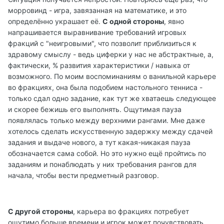
морровинд - игра, завязанная на математике, и это
определённо украшает её.
С одной стороны
, явно
напрашивается выравнивание требований игровых
фракций с "неигровыми", что позволит приблизиться к
здравому смыслу - ведь циферки у нас не абстрактные, а,
фактически, % развития характеристики / навыка от
возможного. По моим воспоминаниям о ванильной карьере
во фракциях, она была подобием настольного тенниса -
только сдал одно задание, как тут же хватаешь следующее
и скорее бежишь его выполнять. Ощутимая пауза
появлялась только между верхними рангами. Мне даже
хотелось сделать искусственную задержку между сдачей
задания и выдаче нового, а тут какая-никакая пауза
обозначается сама собой. Но это нужно ещё пройтись по
заданиям и понаблюдать у них требования рангов для
начала, чтобы вести предметный разговор.
С другой стороны
, карьера во фракциях потребует
ощутимо больше времени и игрок может почувствовать