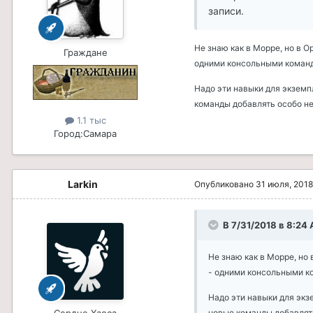
записи.
Не знаю как в Морре, но в 
Граждане
одними консольными команд
Надо эти навыки для экземп
команды добавлять особо не 
1.1 тыс
Город:
Самара
Larkin
Опубликовано
31 июля, 2018
В 7/31/2018 в 8:24
Не знаю как в Морре, но
- одними консольными ко
Надо эти навыки для экз
новые команды добавлять 