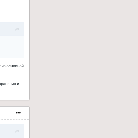
т из основной
хранения и