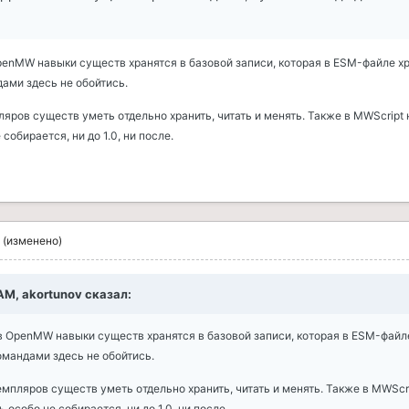
OpenMW навыки существ хранятся в базовой записи, которая в ESM-файле хр
ами здесь не обойтись.
ляров существ уметь отдельно хранить, читать и менять. Также в MWScript
собирается, ни до 1.0, ни после.
(изменено)
 AM, akortunov сказал:
 в OpenMW навыки существ хранятся в базовой записи, которая в ESM-файл
мандами здесь не обойтись.
емпляров существ уметь отдельно хранить, читать и менять. Также в MWScri
особо не собирается, ни до 1.0, ни после.