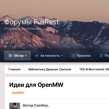
Форумы FullRest
Оторвись по полной!
Обзор
Активность
Правила
По
Главная
Библиотека Древних Свитков
TES III Morrowind: 
Идеи для OpenMW
OpenMW
Автор
CemKey
,