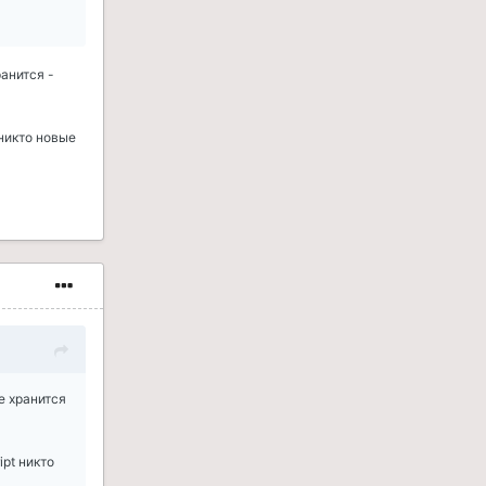
анится -
 никто новые
е хранится
pt никто