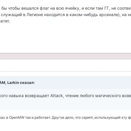
я бы чтобы вешался флаг на всю ячейку, и если там ГГ, не соот
 служащий в Легионе находится в каком-нибудь арсенале), на н
етят.
AM, Larkin сказал:
кого навыка возвращает Attack, чтение любого магического воз
ас в OpenMW так и работает. Другое дело, что скрипт, использующий эту ф