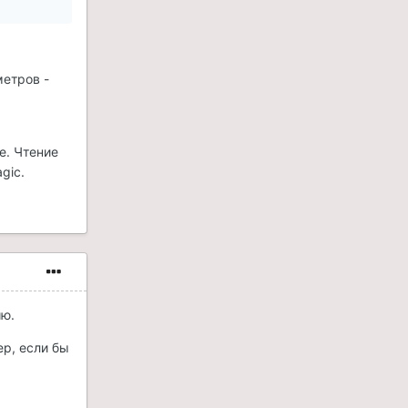
метров -
е. Чтение
gic.
ию.
ер, если бы