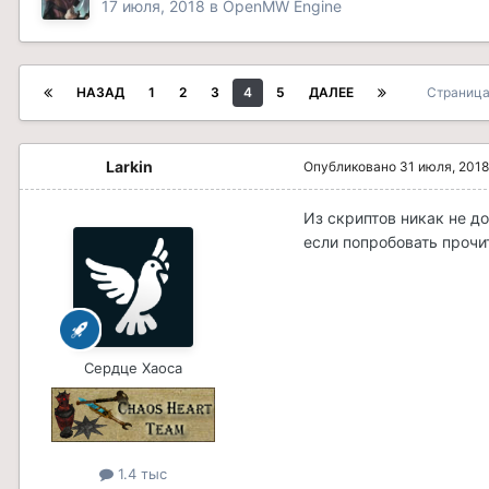
17 июля, 2018
в
OpenMW Engine
НАЗАД
1
2
3
4
5
ДАЛЕЕ
Страница
Larkin
Опубликовано
31 июля, 2018
Из скриптов никак не до
если попробовать прочит
Сердце Хаоса
1.4 тыс