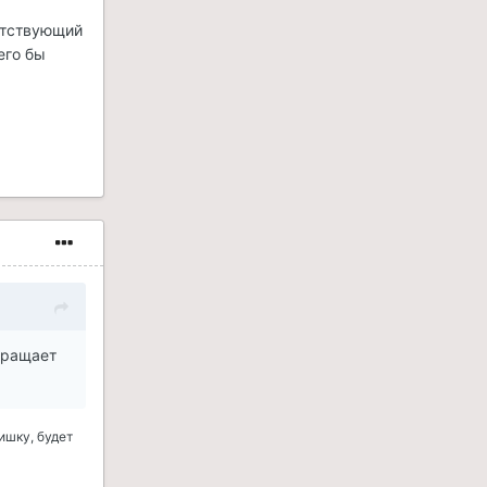
ветствующий
его бы
вращает
ишку, будет