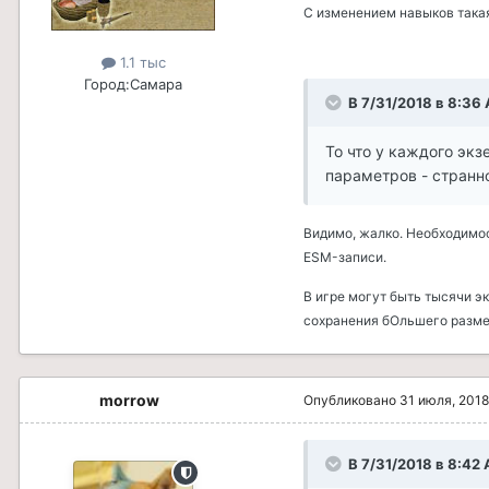
С изменением навыков такая
1.1 тыс
Город:
Самара
В 7/31/2018 в 8:36 
То что у каждого эк
параметров - странно
Видимо, жалко. Необходимос
ESM-записи.
В игре могут быть тысячи э
сохранения бОльшего размер
morrow
Опубликовано
31 июля, 2018
В 7/31/2018 в 8:42