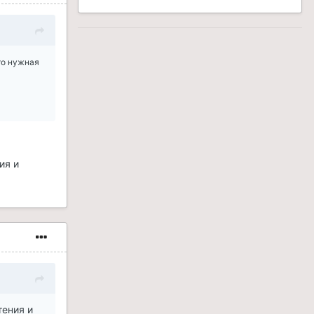
то нужная
ия и
тения и