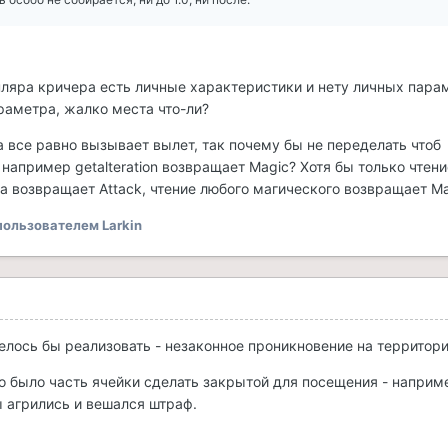
пляра кричера есть личные характеристики и нету личных пара
араметра, жалко места что-ли?
 все равно вызывает вылет, так почему бы не переделать чтоб
например getalteration возвращает Magic? Хотя бы только чтени
а возвращает Attack, чтение любого магического возвращает Ma
ользователем Larkin
телось бы реализовать - незаконное проникновение на территор
о было часть ячейки сделать закрытой для посещения - наприм
ы агрились и вешался штраф.