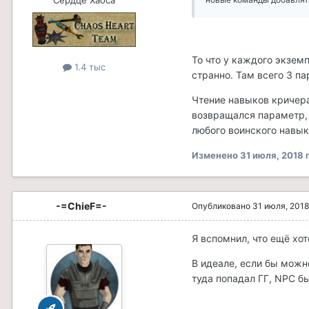
Сердце Хаоса
То что у каждого экзем
1.4 тыс
странно. Там всего 3 п
Чтение навыков кричера
возвращался параметр, 
любого воинского навык
Изменено
31 июля, 2018
п
-=ChieF=-
Опубликовано
31 июля, 2018
Я вспомнил, что ещё хо
В идеале, если бы можн
туда попадал ГГ, NPC б