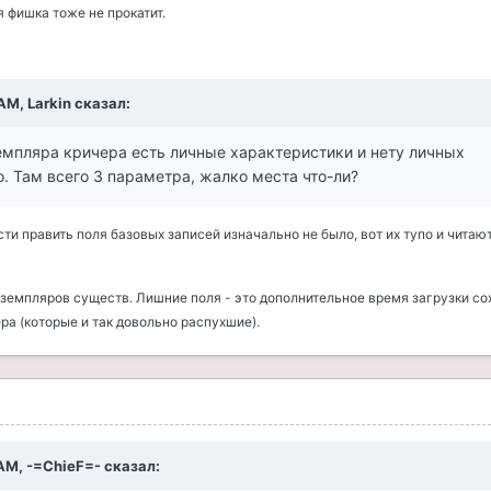
 фишка тоже не прокатит.
AM, Larkin сказал:
земпляра кричера есть личные характеристики и нету личных
. Там всего 3 параметра, жалко места что-ли?
ти править поля базовых записей изначально не было, вот их тупо и читаю
кземпляров существ.
Лишние поля - это дополнительное время загрузки со
а (которые и так довольно распухшие).
 AM, -=ChieF=- сказал: