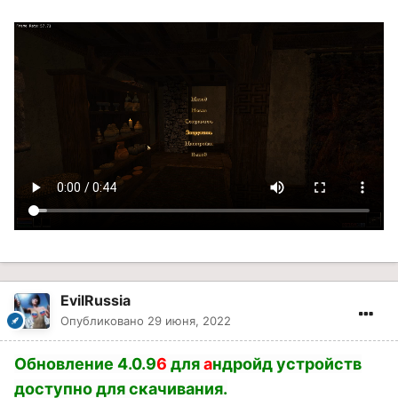
EvilRussia
Опубликовано
29 июня, 2022
Обновление 4.0.9
6
для
а
ндройд устройств
доступно для скачивания.