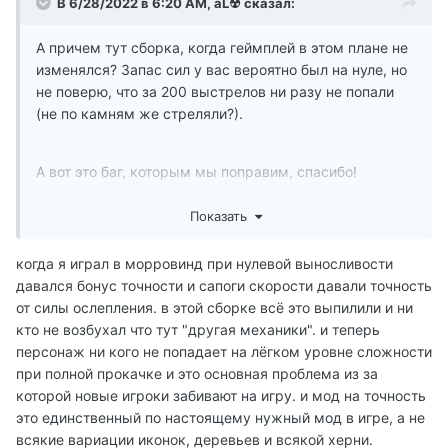
В 6/28/2022 в 6:20 AM,
aL☢
сказал:
А причем тут сборка, когда геймплей в этом плане не
изменялся? Запас сил у вас вероятно был на нуле, но
не поверю, что за 200 выстрелов ни разу не попали
(не по камням же стреляли?).
А вот это баг, которым мы поправим, спасибо!
Показать
когда я играл в морровинд при нулевой выносливости
давался бонус точности и сапоги скорости давали точность
Это вам в обливион надо играть, в Морровинде другая
от силы ослепления. в этой сборке всё это выпилили и ни
механика, которую никто не будет менять. Я точно.
кто не возбухал что тут "другая механики". и теперь
персонаж ни кого не попадает на лёгком уровне сложности
при полной прокачке и это основная проблема из за
которой новые игроки забивают на игру. и мод на точность
это единственный по настоящему нужный мод в игре, а не
всякие вариации иконок, деревьев и всякой херни.