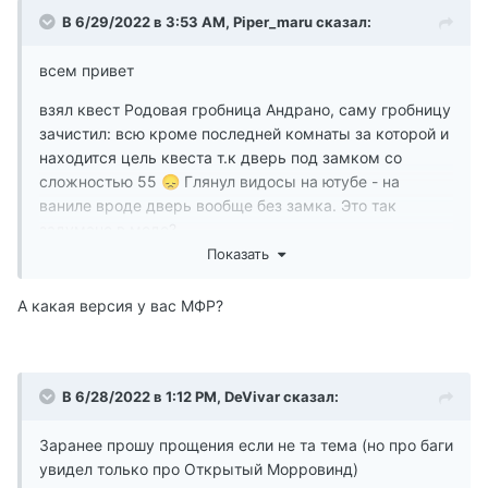
В 6/29/2022 в 3:53 AM,
Piper_maru
сказал:
всем привет
взял квест Родовая гробница Андрано, саму гробницу
зачистил: всю кроме последней комнаты за которой и
находится цель квеста т.к дверь под замком со
сложностью 55
Глянул видосы на ютубе - на
😞
ваниле вроде дверь вообще без замка. Это так
задумано в моде?
Показать
А какая версия у вас МФР?
В 6/28/2022 в 1:12 PM,
DeVivar
сказал:
Заранее прошу прощения если не та тема (но про баги
увидел только про Открытый Морровинд)