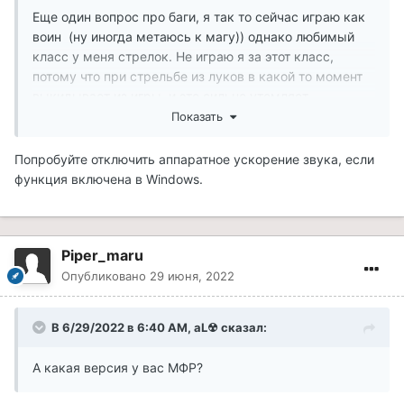
Еще один вопрос про баги, я так то сейчас играю как
воин (ну иногда метаюсь к магу)) однако любимый
класс у меня стрелок. Не играю я за этот класс,
потому что при стрельбе из луков в какой то момент
выкидывает из игры, и это сильно утомляет.
Происходит это в процессе натяжения перед самым
Показать
выстрелом, при этом рандомно, могу штук 200
выстрелов сделать и всё хорошо, а потом...
Попробуйте отключить аппаратное ускорение звука, если
функция включена в Windows.
Я предполагаю ошибку где то в звуке натяжения...
Warning ничего не говорит, стандартные ошибки с
бодипартами из за которых игра порой тормозит но
нечего выудить почему выкидывает не могу.
Piper_maru
Возможно такая проблема уже была озвучена,
Опубликовано
29 июня, 2022
возможно есть решение. был бы благодарен за
подсказку.
В 6/29/2022 в 6:40 AM,
aL☢
сказал:
п.с. модов на луки\стрельбу не стоит, вроде (давно
сборку делал, но вроде хватало того что встроено в
А какая версия у вас МФР?
ваш пак))