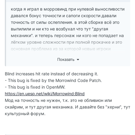
когда я играл в морровинд при нулевой выносливости
давался бонус точности и сапоги скорости давали
точность от силы ослепления. в этой сборке всё это
выпилили и ни кто не возбухал что тут "другая
механики". и теперь персонаж ни кого не попадает на
лёгком уровне сложности при полной прокачке и это
основная проблема из за которой новые игроки
забивают на игру. и мод на точность это
Показать
единственный по настоящему нужный мод в игре, а
не всякие вариации иконок, деревьев и всякой херни.
Blind increases hit rate instead of decreasing it.
- This bug is fixed by the Morrowind Code Patch.
- This bug is fixed in OpenMW.
https://en.uesp.net/wiki/Morrowind:Blind
Мод на точность не нужен, т.к. это не обливион или
скайрим, и тут другая механика. И давайте без "херни", тут
культурный форум.