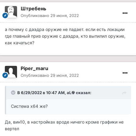
разными настройками экрана полноэкранное/окно/
Штребень
окно без рамки, изменений никаких не было.
Опубликовано
29 июня, 2022
Ну и также поискав в этой теме ничего похожего не
нашёл. Заранее спасибо за ответ.
а почему с даэдра оружие не падает. если есть локации
где главный приз оружие с даэдра, кто выпилил оружие,
Версия MFR 4.0.96
как качаться?
Piper_maru
Опубликовано
29 июня, 2022
В 6/29/2022 в 10:47 AM,
aL☢
сказал:
Система х64 же?
Да, вин10, в настройках вроде ничего кроме графики не
вертел