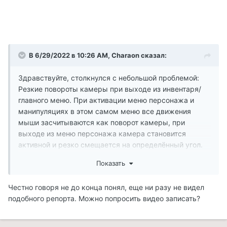
В 6/29/2022 в 10:26 AM,
Charaon
сказал:
Здравствуйте, столкнулся с небольшой проблемой:
Резкие повороты камеры при выходе из инвентаря/
главного меню. При активации меню персонажа и
манипуляциях в этом самом меню все движения
мыши засчитываются как поворот камеры, при
выходе из меню персонажа камера становится
активной и резко смещается на определённый угол.
Соответственно, если включить-выключить меню и не
Показать
двигать мышкой - ничего не произойдёт. Вроде бы и
не совсем критично, но отвлекает достаточно сильно.
Честно говоря не до конца понял, еще ни разу не видел
Пробовал включать/отключать опцию "Grab cursor",
подобного репорта. Можно попросить видео записать?
хотя не уверен, что она причастна к этому ибо сори
май инглиш из вери бэд. Также комбинировал её с