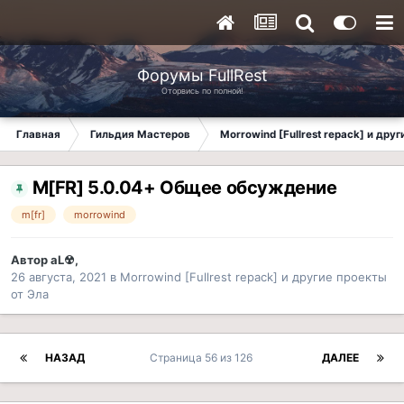
Форумы FullRest
Оторвись по полной!
Главная
Гильдия Мастеров
Morrowind [Fullrest repack] и дру
M[FR] 5.0.04+ Общее обсуждение
m[fr]
morrowind
Автор
aL☢
,
26 августа, 2021
в
Morrowind [Fullrest repack] и другие проекты
от Эла
НАЗАД
Страница 56 из 126
ДАЛЕЕ