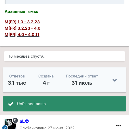
Архивные темы
:
M[FR] 1.0 - 3.2.23
M[FR] 3.2.23 - 4.0
M[FR] 4.0 - 4.0.11
10 месяцев спустя...
Ответов
Создана
Последний ответ
3.1 тыс
4 г
31 июль
UnPinned posts
aL☢
Опубликовано
27 июня, 2022