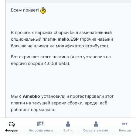
Всем привет!
В прошлых версиях сборки был замечательный
опциональный плагин
mello.ESP
(прочие навыки
больше не влияют на модификатор атрибутов).
Вот скриншот этого плагина (я его установил на
версию сборки 4.0.59 beta):
Мы с
Amebko
установили и протестировали этот
плагин на текущей версии сборки, вроде всё
работает нормально.
Форумы
Непрочитанные
Войти
Создать аккаунт
Больше
Ссылка на скачивание этого плагина (с Яндекса) есть