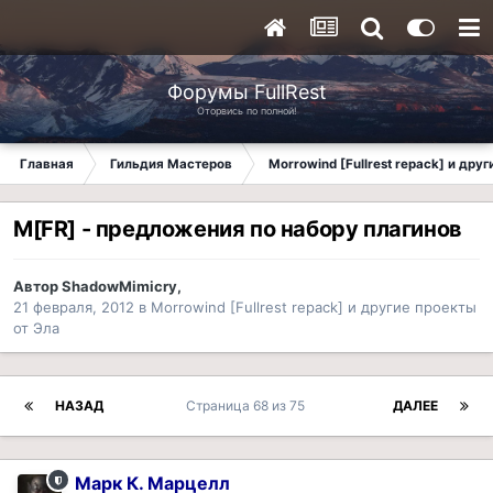
Форумы FullRest
Оторвись по полной!
Главная
Гильдия Мастеров
Morrowind [Fullrest repack] и дру
M[FR] - предложения по набору плагинов
Автор
ShadowMimicry
,
21 февраля, 2012
в
Morrowind [Fullrest repack] и другие проекты
от Эла
НАЗАД
Страница 68 из 75
ДАЛЕЕ
Марк К. Марцелл