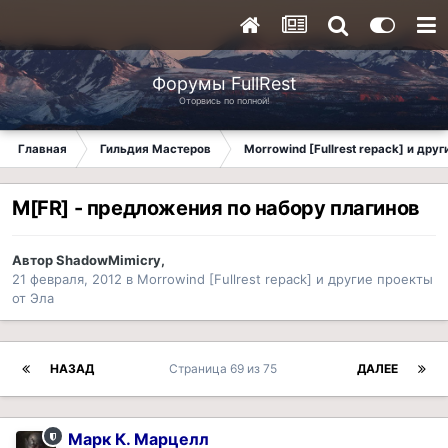
Форумы FullRest
Оторвись по полной!
Главная
Гильдия Мастеров
Morrowind [Fullrest repack] и дру
M[FR] - предложения по набору плагинов
Автор
ShadowMimicry
,
21 февраля, 2012
в
Morrowind [Fullrest repack] и другие проекты
от Эла
НАЗАД
Страница 69 из 75
ДАЛЕЕ
Марк К. Марцелл