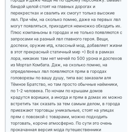
бандой целой стоят на главных дорогах и
перекрестках и свалить их смогут только высокие
лвл. При чём, на сколько помню, даже на первых лвл
могут появляться, приходится немножко обходить их.
Плюс компаньоны в городах и не только появляются с
запросами на разный лвл главного героя. Вещи,
доспехи, оружие итд, классный мод, добавляет жизни
в этот прекрасный статичный мир =) Всё в рамках
лора, никаких там нет мечей по 500 урона и доспехов
из Мортал Комбата. Даж, на сколько помню, на
определенных лвл появляются прям в городах
головорезы по вашу душу, типа вас заказали аля
Тёмное Братство, но там просто обычные наёмники,
по 1-2 человека. По ночам по крышам домов
крадутся воришки, а иногда и прям в домах их можно
встретить так сказать за тем самым делом, в города
приезжают торговцы уникальные, стоят на улицах
прям с повозкой с товарами, можно подходить
торговать, короче атмосферно. По сути это очень
прокачанная версия мода путешественники