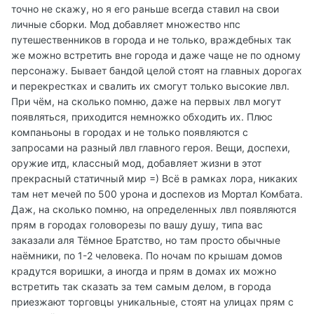
точно не скажу, но я его раньше всегда ставил на свои
личные сборки. Мод добавляет множество нпс
путешественников в города и не только, враждебных так
же можно встретить вне города и даже чаще не по одному
персонажу. Бывает бандой целой стоят на главных дорогах
и перекрестках и свалить их смогут только высокие лвл.
При чём, на сколько помню, даже на первых лвл могут
появляться, приходится немножко обходить их. Плюс
компаньоны в городах и не только появляются с
запросами на разный лвл главного героя. Вещи, доспехи,
оружие итд, классный мод, добавляет жизни в этот
прекрасный статичный мир =) Всё в рамках лора, никаких
там нет мечей по 500 урона и доспехов из Мортал Комбата.
Даж, на сколько помню, на определенных лвл появляются
прям в городах головорезы по вашу душу, типа вас
заказали аля Тёмное Братство, но там просто обычные
наёмники, по 1-2 человека. По ночам по крышам домов
крадутся воришки, а иногда и прям в домах их можно
встретить так сказать за тем самым делом, в города
приезжают торговцы уникальные, стоят на улицах прям с