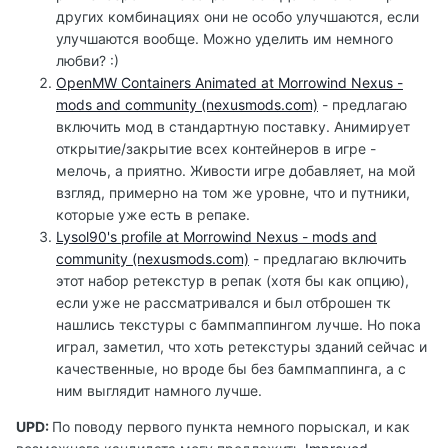
других комбинациях они не особо улучшаются, если
улучшаются вообще. Можно уделить им немного
любви? :)
OpenMW Containers Animated at Morrowind Nexus -
mods and community (nexusmods.com)
- предлагаю
включить мод в стандартную поставку. Анимирует
открытие/закрытие всех контейнеров в игре -
мелочь, а приятно. Живости игре добавляет, на мой
взгляд, примерно на том же уровне, что и путники,
которые уже есть в репаке.
Lysol90's profile at Morrowind Nexus - mods and
community (nexusmods.com)
- предлагаю включить
этот набор ретекстур в репак (хотя бы как опцию),
если уже не рассматривался и был отброшен тк
нашлись текстуры с бампмаппингом лучше. Но пока
играл, заметил, что хоть ретекстуры зданий сейчас и
качественные, но вроде бы без бампмаппинга, а с
ним выглядит намного лучше.
UPD:
По поводу первого пункта немного порыскал, и как