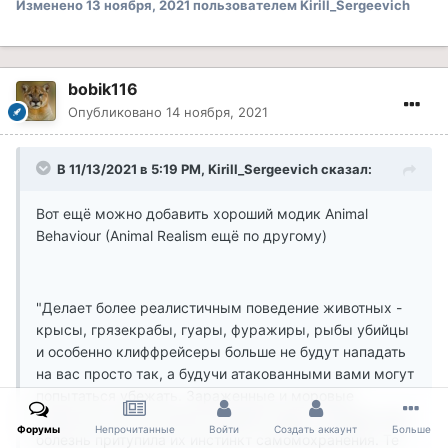
Изменено
13 ноября, 2021
пользователем Kirill_Sergeevich
bobik116
Опубликовано
14 ноября, 2021
В 11/13/2021 в 5:19 PM, Kirill_Sergeevich сказал:
Вот ещё можно добавить хороший модик Animal
Behaviour (Animal Realism ещё по другому)
"Делает более реалистичным поведение животных -
крысы, грязекрабы, гуары, фуражиры, рыбы убийцы
и особенно клиффрейсеры больше не будут нападать
на вас просто так, а будучи атакованными вами могут
попытаться убежать. Зараженные и моровые
животные тем не менее всеравно будут нападать вас,
Форумы
Непрочитанные
Войти
Создать аккаунт
Больше
болезнь притупила их инстинкт самомохранения. Те