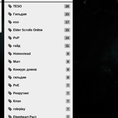
TESO
28
Гильдия
23
eso
17
Elder Scrolls Online
15
PvP
14
гайд
11
Homestead
8
Murr
8
Конкурс домов
8
гильдии
8
PvE
7
Рекрутинг
7
Клан
7
roleplay
7
Ebonheart Pact
7