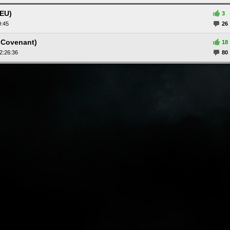
(EU)
3
9:45
26
 Covenant)
18
2:26:36
80