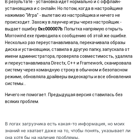
В результате - установка идет нормально и с оффлайн-
установщика и с онлайн. Но потом, когда в настройщике
нажимаю "Игра" - вылетаю из настройщика и ничего не
происходит. Захожу в лаунчер игры через настройщик -
выдает ошибку
0xc000007b
. Попытка напрямую открыть
Morrowind.exe приводила к сообщению об этой же ошибке.
Несколько раз переустанавливала, перекачивала образы
диска и установщики, ставила в другую папку, запускала от
имени администратора, проверяла совместимость, удаляла
и переустанавливала Directx, C++ и Framework, сканировала
систему через командную строку в обычном и безопасном
режиме, обновляла драйверы видеокарты и все обновления
системы...
Ничего не помогает. Предыдущая версия ставилась без
всяких проблем.
В логах загрузчика есть какая-то информация, но моих
знаний не хватает даже на то, чтобы понять, указывает ли
она хотя бы на наличие проблемы.