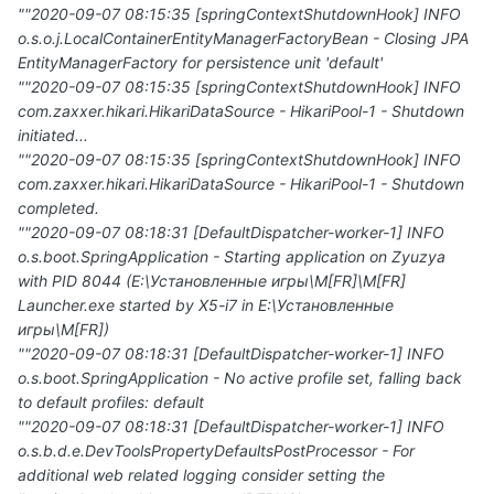
""2020-09-07 08:15:35 [springContextShutdownHook] INFO
o.s.o.j.LocalContainerEntityManagerFactoryBean - Closing JPA
EntityManagerFactory for persistence unit 'default'
""2020-09-07 08:15:35 [springContextShutdownHook] INFO
com.zaxxer.hikari.HikariDataSource - HikariPool-1 - Shutdown
initiated...
""2020-09-07 08:15:35 [springContextShutdownHook] INFO
com.zaxxer.hikari.HikariDataSource - HikariPool-1 - Shutdown
completed.
""2020-09-07 08:18:31 [DefaultDispatcher-worker-1] INFO
o.s.boot.SpringApplication - Starting application on Zyuzya
with PID 8044 (E:\Установленные игры\M[FR]\M[FR]
Launcher.exe started by X5-i7 in E:\Установленные
игры\M[FR])
""2020-09-07 08:18:31 [DefaultDispatcher-worker-1] INFO
o.s.boot.SpringApplication - No active profile set, falling back
to default profiles: default
""2020-09-07 08:18:31 [DefaultDispatcher-worker-1] INFO
o.s.b.d.e.DevToolsPropertyDefaultsPostProcessor - For
additional web related logging consider setting the