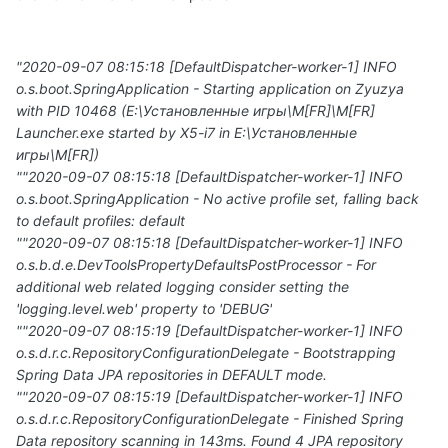
"2020-09-07 08:15:18 [DefaultDispatcher-worker-1] INFO
o.s.boot.SpringApplication - Starting application on Zyuzya
with PID 10468 (E:\Установленные игры\M[FR]\M[FR]
Launcher.exe started by X5-i7 in E:\Установленные
игры\M[FR])
""2020-09-07 08:15:18 [DefaultDispatcher-worker-1] INFO
o.s.boot.SpringApplication - No active profile set, falling back
to default profiles: default
""2020-09-07 08:15:18 [DefaultDispatcher-worker-1] INFO
o.s.b.d.e.DevToolsPropertyDefaultsPostProcessor - For
additional web related logging consider setting the
'logging.level.web' property to 'DEBUG'
""2020-09-07 08:15:19 [DefaultDispatcher-worker-1] INFO
o.s.d.r.c.RepositoryConfigurationDelegate - Bootstrapping
Spring Data JPA repositories in DEFAULT mode.
""2020-09-07 08:15:19 [DefaultDispatcher-worker-1] INFO
o.s.d.r.c.RepositoryConfigurationDelegate - Finished Spring
Data repository scanning in 143ms. Found 4 JPA repository