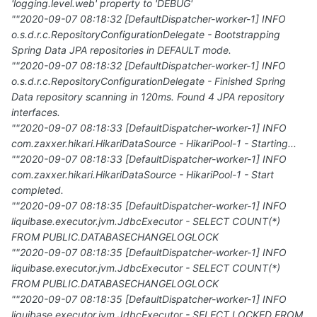
'logging.level.web' property to 'DEBUG'
""2020-09-07 08:18:32 [DefaultDispatcher-worker-1] INFO
o.s.d.r.c.RepositoryConfigurationDelegate - Bootstrapping
Spring Data JPA repositories in DEFAULT mode.
""2020-09-07 08:18:32 [DefaultDispatcher-worker-1] INFO
o.s.d.r.c.RepositoryConfigurationDelegate - Finished Spring
Data repository scanning in 120ms. Found 4 JPA repository
interfaces.
""2020-09-07 08:18:33 [DefaultDispatcher-worker-1] INFO
com.zaxxer.hikari.HikariDataSource - HikariPool-1 - Starting...
""2020-09-07 08:18:33 [DefaultDispatcher-worker-1] INFO
com.zaxxer.hikari.HikariDataSource - HikariPool-1 - Start
completed.
""2020-09-07 08:18:35 [DefaultDispatcher-worker-1] INFO
liquibase.executor.jvm.JdbcExecutor - SELECT COUNT(*)
FROM PUBLIC.DATABASECHANGELOGLOCK
""2020-09-07 08:18:35 [DefaultDispatcher-worker-1] INFO
liquibase.executor.jvm.JdbcExecutor - SELECT COUNT(*)
FROM PUBLIC.DATABASECHANGELOGLOCK
""2020-09-07 08:18:35 [DefaultDispatcher-worker-1] INFO
liquibase.executor.jvm.JdbcExecutor - SELECT LOCKED FROM