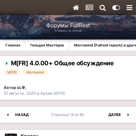
Форумы FullRest
Оторвись по полной!
Главная
Гильдия Мастеров
Morrowind [Fullrest repack] и дру
M[FR] 4.0.00+ Общее обсуждение
M[FR]
Morrowind
Автор
aL☢
,
31 августа, 2020
в
Архив M[FR]
НАЗАД
Страница 16 из 80
ДАЛЕЕ