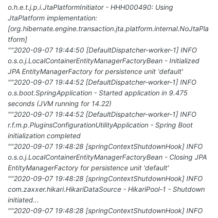
o.h.e.t.j.p.i.JtaPlatformInitiator - HHH000490: Using
JtaPlatform implementation:
[org.hibernate.engine.transaction.jta.platform.internal.NoJtaPla
tform]
""2020-09-07 19:44:50 [DefaultDispatcher-worker-1] INFO
o.s.o.j.LocalContainerEntityManagerFactoryBean - Initialized
JPA EntityManagerFactory for persistence unit 'default'
""2020-09-07 19:44:52 [DefaultDispatcher-worker-1] INFO
o.s.boot.SpringApplication - Started application in 9.475
seconds (JVM running for 14.22)
""2020-09-07 19:44:52 [DefaultDispatcher-worker-1] INFO
r.f.m.p.PluginsConfigurationUtilityApplication - Spring Boot
initialization completed
""2020-09-07 19:48:28 [springContextShutdownHook] INFO
o.s.o.j.LocalContainerEntityManagerFactoryBean - Closing JPA
EntityManagerFactory for persistence unit 'default'
""2020-09-07 19:48:28 [springContextShutdownHook] INFO
com.zaxxer.hikari.HikariDataSource - HikariPool-1 - Shutdown
initiated...
""2020-09-07 19:48:28 [springContextShutdownHook] INFO