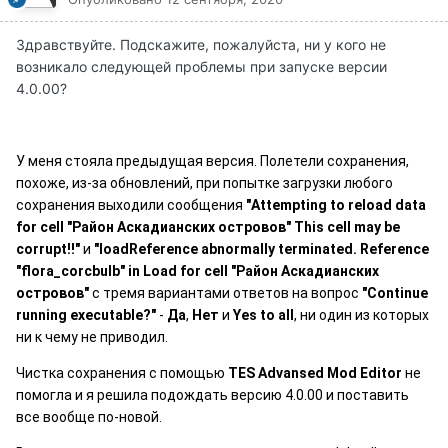
Здравствуйте. Подскажите, пожалуйста, ни у кого не
возникало следующей проблемы при запуске версии
4.0.00?
У меня стояла предыдущая версия.
Полетели сохранения,
похоже, из-за обновлений, при попытке загрузки любого
сохранения выходили сообщения
"Attempting to reload data
for cell "Район Аскадианских островов" This cell may be
corrupt!!"
и
"loadReference abnormally terminated. Reference
"flora_corcbulb" in Load for cell
"Район Аскадианских
островов"
с тремя вариантами ответов на вопрос
"Continue
running executable?"
-
Да
,
Нет
и
Yes to all
, ни один из которых
ни к чему не приводил.
Чистка сохранения с помощью
TES Advansed Mod Editor
не
помогла и я решила подождать версию 4.0.00 и поставить
все вообще по-новой.