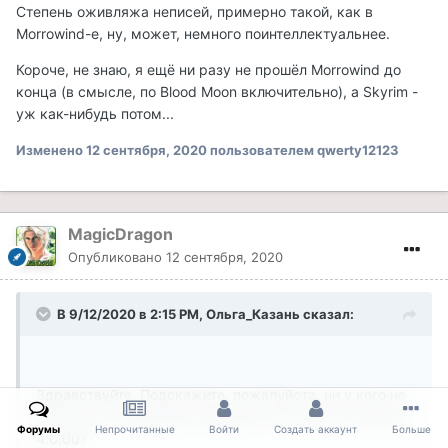
Степень оживляжа неписей, примерно такой, как в
Morrowind-e, ну, может, немного поинтеллектуальнее.
Короче, не знаю, я ещё ни разу не прошёл Morrowind до
конца (в смысле, по Blood Moon включительно), а Skyrim -
уж как-нибудь потом...
Изменено
12 сентября, 2020
пользователем qwerty12123
MagicDragon
Опубликовано
12 сентября, 2020
В 9/12/2020 в 2:15 PM, Ольга_Казань сказал:
Здравствуйте. Подскажите, пожалуйста, ни у кого не
возникало следующей проблемы при запуске версии
Форумы
Непрочитанные
Войти
Создать аккаунт
Больше
4.0.00?