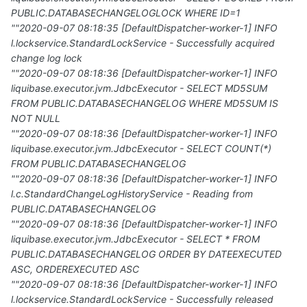
PUBLIC.DATABASECHANGELOGLOCK WHERE ID=1
""2020-09-07 08:18:35 [DefaultDispatcher-worker-1] INFO
l.lockservice.StandardLockService - Successfully acquired
change log lock
""2020-09-07 08:18:36 [DefaultDispatcher-worker-1] INFO
liquibase.executor.jvm.JdbcExecutor - SELECT MD5SUM
FROM PUBLIC.DATABASECHANGELOG WHERE MD5SUM IS
NOT NULL
""2020-09-07 08:18:36 [DefaultDispatcher-worker-1] INFO
liquibase.executor.jvm.JdbcExecutor - SELECT COUNT(*)
FROM PUBLIC.DATABASECHANGELOG
""2020-09-07 08:18:36 [DefaultDispatcher-worker-1] INFO
l.c.StandardChangeLogHistoryService - Reading from
PUBLIC.DATABASECHANGELOG
""2020-09-07 08:18:36 [DefaultDispatcher-worker-1] INFO
liquibase.executor.jvm.JdbcExecutor - SELECT * FROM
PUBLIC.DATABASECHANGELOG ORDER BY DATEEXECUTED
ASC, ORDEREXECUTED ASC
""2020-09-07 08:18:36 [DefaultDispatcher-worker-1] INFO
l.lockservice.StandardLockService - Successfully released