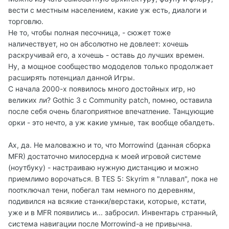
вести с местным населением, какие уж есть, диалоги и
торговлю.
Не то, чтобы полная песочница, - сюжет тоже
наличествует, но он абсолютно не довлеет: хочешь
раскручивай его, а хочешь - оставь до лучших времен.
Ну, а мощное сообщество мододелов только продолжает
расширять потенциал данной Игры.
С начала 2000-х появилось много достойных игр, но
великих ли? Gothic 3 с Сommunity patch, помню, оставила
после себя очень благоприятное впечатление. Танцующие
орки - это нечто, а уж какие умные, так вообще обалдеть.
Ах, да. Не маловажно и то, что Morrowind (данная сборка
MFR) достаточно милосердна к моей игровой системе
(ноутбуку) - настраиваю нужную дистанцию и можно
приемлимо ворочаться. В TES 5: Skyrim я "плавал", пока не
поотключал тени, побегал там немного по деревням,
подивился на всякие станки/верстаки, которые, кстати,
уже и в MFR появились и... забросил. Инвентарь странный,
система навигации после Morrowind-а не привычна.