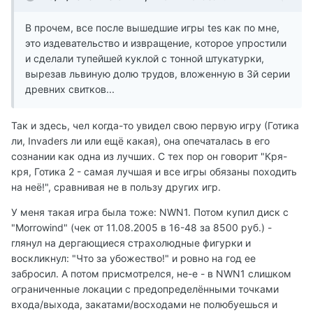
В прочем, все после вышедшие игры tes как по мне,
это издевательство и извращение, которое упростили
и сделали тупейшей куклой с тонной штукатурки,
вырезав львиную долю трудов, вложенную в 3й серии
древних свитков...
Так и здесь, чел когда-то увидел свою первую игру (Готика
ли, Invaders ли или ещё какая), она опечаталась в его
сознании как одна из лучших. С тех пор он говорит "Кря-
кря, Готика 2 - самая лучшая и все игры обязаны походить
на неё!", сравнивая не в пользу других игр.
У меня такая игра была тоже: NWN1. Потом купил диск с
"Morrowind" (чек от 11.08.2005 в 16-48 за 8500 руб.) -
глянул на дергающиеся страхолюдные фигурки и
воскликнул: "Что за убожество!" и ровно на год ее
забросил. А потом присмотрелся, не-е - в NWN1 слишком
ограниченные локации с предопределёнными точками
входа/выхода, закатами/восходами не полюбуешься и