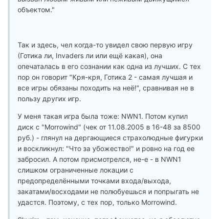
объектом."
Так и здесь, чел когда-то увидел свою первую игру
(Готика ли, Invaders ли или ещё какая), она
опечаталась в его сознании как одна из лучших. С тех
пор он говорит "Кря-кря, Готика 2 - самая лучшая и
все игры обязаны походить на неё!", сравнивая не в
пользу других игр.
У меня такая игра была тоже: NWN1. Потом купил
диск с "Morrowind" (чек от 11.08.2005 в 16-48 за 8500
руб.) - глянул на дергающиеся страхолюдные фигурки
и воскликнул: "Что за убожество!" и ровно на год ее
забросил. А потом присмотрелся, не-е - в NWN1
слишком ограниченные локации с
предопределёнными точками входа/выхода,
закатами/восходами не полюбуешься и попрыгать не
удастся. Поэтому, с тех пор, только Morrowind.