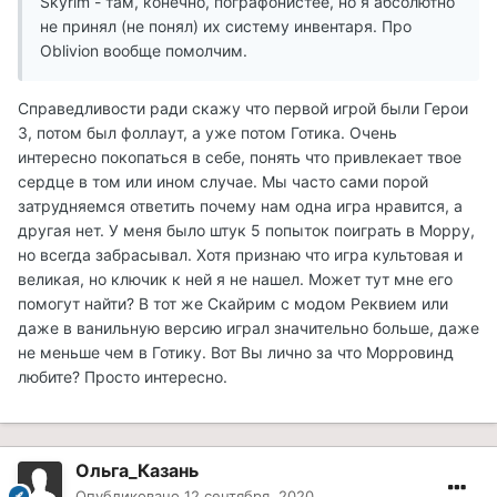
Skyrim - там, конечно, пографонистее, но я абсолютно
не принял (не понял) их систему инвентаря. Про
Oblivion вообще помолчим.
Справедливости ради скажу что первой игрой были Герои
3, потом был фоллаут, а уже потом Готика. Очень
интересно покопаться в себе, понять что привлекает твое
сердце в том или ином случае. Мы часто сами порой
затрудняемся ответить почему нам одна игра нравится, а
другая нет. У меня было штук 5 попыток поиграть в Морру,
но всегда забрасывал. Хотя признаю что игра культовая и
великая, но ключик к ней я не нашел. Может тут мне его
помогут найти? В тот же Скайрим с модом Реквием или
даже в ванильную версию играл значительно больше, даже
не меньше чем в Готику. Вот Вы лично за что Морровинд
любите? Просто интересно.
Ольга_Казань
Опубликовано
12 сентября, 2020