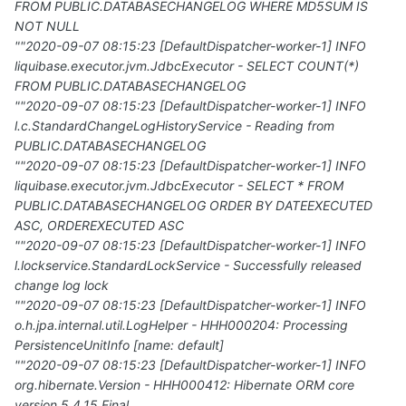
FROM PUBLIC.DATABASECHANGELOG WHERE MD5SUM IS
NOT NULL
""2020-09-07 08:15:23 [DefaultDispatcher-worker-1] INFO
liquibase.executor.jvm.JdbcExecutor - SELECT COUNT(*)
FROM PUBLIC.DATABASECHANGELOG
""2020-09-07 08:15:23 [DefaultDispatcher-worker-1] INFO
l.c.StandardChangeLogHistoryService - Reading from
PUBLIC.DATABASECHANGELOG
""2020-09-07 08:15:23 [DefaultDispatcher-worker-1] INFO
liquibase.executor.jvm.JdbcExecutor - SELECT * FROM
PUBLIC.DATABASECHANGELOG ORDER BY DATEEXECUTED
ASC, ORDEREXECUTED ASC
""2020-09-07 08:15:23 [DefaultDispatcher-worker-1] INFO
l.lockservice.StandardLockService - Successfully released
change log lock
""2020-09-07 08:15:23 [DefaultDispatcher-worker-1] INFO
o.h.jpa.internal.util.LogHelper - HHH000204: Processing
PersistenceUnitInfo [name: default]
""2020-09-07 08:15:23 [DefaultDispatcher-worker-1] INFO
org.hibernate.Version - HHH000412: Hibernate ORM core
version 5.4.15.Final