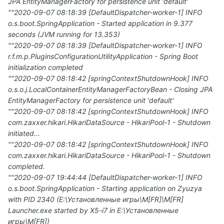
JPA EntityManagerFactory for persistence unit 'default'
""2020-09-07 08:18:39 [DefaultDispatcher-worker-1] INFO
o.s.boot.SpringApplication - Started application in 9.377
seconds (JVM running for 13.353)
""2020-09-07 08:18:39 [DefaultDispatcher-worker-1] INFO
r.f.m.p.PluginsConfigurationUtilityApplication - Spring Boot
initialization completed
""2020-09-07 08:18:42 [springContextShutdownHook] INFO
o.s.o.j.LocalContainerEntityManagerFactoryBean - Closing JPA
EntityManagerFactory for persistence unit 'default'
""2020-09-07 08:18:42 [springContextShutdownHook] INFO
com.zaxxer.hikari.HikariDataSource - HikariPool-1 - Shutdown
initiated...
""2020-09-07 08:18:42 [springContextShutdownHook] INFO
com.zaxxer.hikari.HikariDataSource - HikariPool-1 - Shutdown
completed.
""2020-09-07 19:44:44 [DefaultDispatcher-worker-1] INFO
o.s.boot.SpringApplication - Starting application on Zyuzya
with PID 2340 (E:\Установленные игры\M[FR]\M[FR]
Launcher.exe started by X5-i7 in E:\Установленные
игры\M[FR])