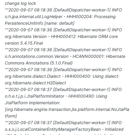
change log lock
""2020-09-07 08:18:36 [DefaultDispatcher-worker-1] INFO
o.h.jpa.internal.util.LogHelper - HHH000204: Processing
PersistenceUnitInfo [name: default]
""2020-09-07 08:18:36 [DefaultDispatcher-worker-1] INFO
org.hibernate.Version - HHH000412: Hibernate ORM core
version 5.4.15.Final
""2020-09-07 08:18:36 [DefaultDispatcher-worker-1] INFO
o.h.annotations.common.Version - HCANN000001: Hibernate
Commons Annotations {5.1.0.Final}
""2020-09-07 08:18:36 [DefaultDispatcher-worker-1] INFO
org.hibernate.dialect.Dialect - HHH000400: Using dialect:
org.hibernate.dialect.H2Dialect
""2020-09-07 08:18:37 [DefaultDispatcher-worker-1] INFO
o.h.e.t.j.p.i.JtaPlatformInitiator - HHH000490: Using
JtaPlatform implementation:
[org.hibernate.engine.transaction.jta.platform.internal.NoJtaPla
tform]
""2020-09-07 08:18:37 [DefaultDispatcher-worker-1] INFO
o.s.o.j.LocalContainerEntityManagerFactoryBean - Initialized