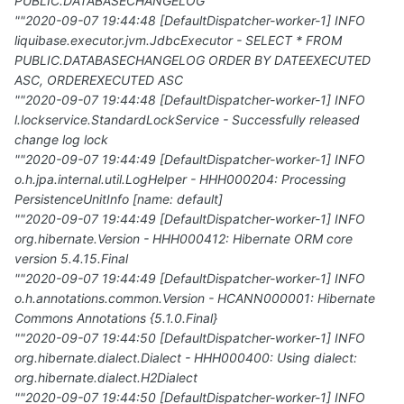
PUBLIC.DATABASECHANGELOG
""2020-09-07 19:44:48 [DefaultDispatcher-worker-1] INFO
liquibase.executor.jvm.JdbcExecutor - SELECT * FROM
PUBLIC.DATABASECHANGELOG ORDER BY DATEEXECUTED
ASC, ORDEREXECUTED ASC
""2020-09-07 19:44:48 [DefaultDispatcher-worker-1] INFO
l.lockservice.StandardLockService - Successfully released
change log lock
""2020-09-07 19:44:49 [DefaultDispatcher-worker-1] INFO
o.h.jpa.internal.util.LogHelper - HHH000204: Processing
PersistenceUnitInfo [name: default]
""2020-09-07 19:44:49 [DefaultDispatcher-worker-1] INFO
org.hibernate.Version - HHH000412: Hibernate ORM core
version 5.4.15.Final
""2020-09-07 19:44:49 [DefaultDispatcher-worker-1] INFO
o.h.annotations.common.Version - HCANN000001: Hibernate
Commons Annotations {5.1.0.Final}
""2020-09-07 19:44:50 [DefaultDispatcher-worker-1] INFO
org.hibernate.dialect.Dialect - HHH000400: Using dialect:
org.hibernate.dialect.H2Dialect
""2020-09-07 19:44:50 [DefaultDispatcher-worker-1] INFO