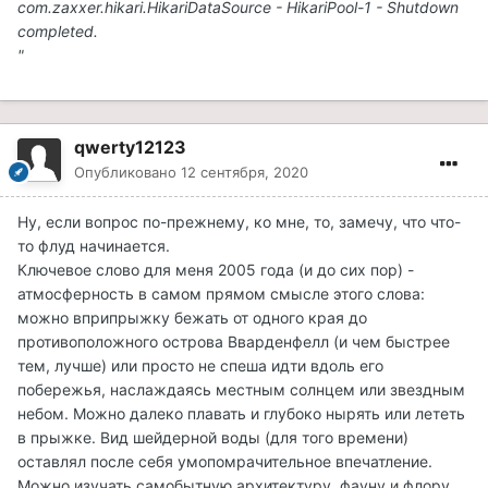
com.zaxxer.hikari.HikariDataSource - HikariPool-1 - Shutdown
completed.
"
qwerty12123
Опубликовано
12 сентября, 2020
Ну, если вопрос по-прежнему, ко мне, то, замечу, что что-
то флуд начинается.
Ключевое слово для меня 2005 года (и до сих пор) -
атмосферность в самом прямом смысле этого слова:
можно вприпрыжку бежать от одного края до
противоположного острова Вварденфелл (и чем быстрее
тем, лучше) или просто не спеша идти вдоль его
побережья, наслаждаясь местным солнцем или звездным
небом. Можно далеко плавать и глубоко нырять или лететь
в прыжке. Вид шейдерной воды (для того времени)
оставлял после себя умопомрачительное впечатление.
Можно изучать самобытную архитектуру, фауну и флору,