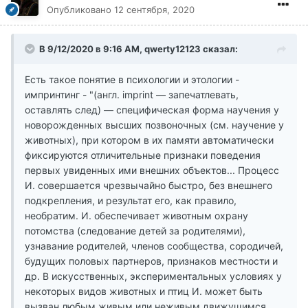
Опубликовано
12 сентября, 2020
В 9/12/2020 в 9:16 AM, qwerty12123 сказал:
Есть такое понятие в психологии и этологии -
импринтинг - "(англ. imprint — запечатлевать,
оставлять след) — специфическая форма научения у
новорожденных высших позвоночных (см. научение у
животных), при котором в их памяти автоматически
фиксируются отличительные признаки поведения
первых увиденных ими внешних объектов... Процесс
И. совершается чрезвычайно быстро, без внешнего
подкрепления, и результат его, как правило,
необратим. И. обеспечивает животным охрану
потомства (следование детей за родителями),
узнавание родителей, членов сообщества, сородичей,
будущих половых партнеров, признаков местности и
др. В искусственных, экспериментальных условиях у
некоторых видов животных и птиц И. может быть
вызван любым живым или неживым движущимся