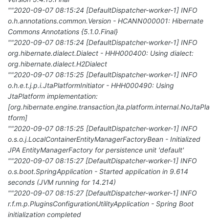
""2020-09-07 08:15:24 [DefaultDispatcher-worker-1] INFO
o.h.annotations.common.Version - HCANN000001: Hibernate
Commons Annotations {5.1.0.Final}
""2020-09-07 08:15:24 [DefaultDispatcher-worker-1] INFO
org.hibernate.dialect.Dialect - HHH000400: Using dialect:
org.hibernate.dialect.H2Dialect
""2020-09-07 08:15:25 [DefaultDispatcher-worker-1] INFO
o.h.e.t.j.p.i.JtaPlatformInitiator - HHH000490: Using
JtaPlatform implementation:
[org.hibernate.engine.transaction.jta.platform.internal.NoJtaPla
tform]
""2020-09-07 08:15:25 [DefaultDispatcher-worker-1] INFO
o.s.o.j.LocalContainerEntityManagerFactoryBean - Initialized
JPA EntityManagerFactory for persistence unit 'default'
""2020-09-07 08:15:27 [DefaultDispatcher-worker-1] INFO
o.s.boot.SpringApplication - Started application in 9.614
seconds (JVM running for 14.214)
""2020-09-07 08:15:27 [DefaultDispatcher-worker-1] INFO
r.f.m.p.PluginsConfigurationUtilityApplication - Spring Boot
initialization completed