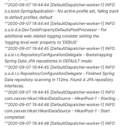
""2020-09-07 19:44:44 [DefaultDispatcher-worker-1] INFO
o.s.boot.SpringApplication - No active profile set, falling back
to default profiles: default
""2020-09-07 19:44:44 [DefaultDispatcher-worker-1] INFO
o.s.b.d.e.DevToolsPropertyDefaultsPostProcessor - For
additional web related logging consider setting the
'logging.level.web' property to 'DEBUG'
""2020-09-07 19:44:45 [DefaultDispatcher-worker-1] INFO
o.s.d.r.c.RepositoryConfigurationDelegate - Bootstrapping
Spring Data JPA repositories in DEFAULT mode.
""2020-09-07 19:44:45 [DefaultDispatcher-worker-1] INFO
o.s.d.r.c.RepositoryConfigurationDelegate - Finished Spring
Data repository scanning in 112ms. Found 4 JPA repository
interfaces.
""2020-09-07 19:44:45 [DefaultDispatcher-worker-1] INFO
com.zaxxer.hikari.HikariDataSource - HikariPool-1 - Starting...
""2020-09-07 19:44:46 [DefaultDispatcher-worker-1] INFO
com.zaxxer.hikari.HikariDataSource - HikariPool-1 - Start
completed.
""2020-09-07 19:44:48 [DefaultDispatcher-worker-1] INFO