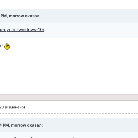
7 PM, morrow сказал:
ix-cyrillic-windows-10/
к!
020
(изменено)
04 PM, morrow сказал: