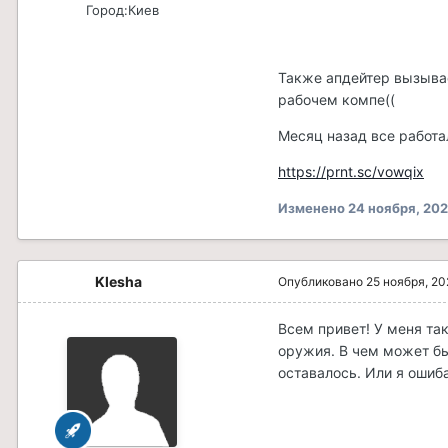
Город:
Киев
Также апдейтер вызывае
рабочем компе((
Месяц назад все работа
https://prnt.sc/vowqix
Изменено
24 ноября, 20
Klesha
Опубликовано
25 ноября, 2
Всем привет! У меня та
оружия. В чем может бы
оставалось. Или я ошиба