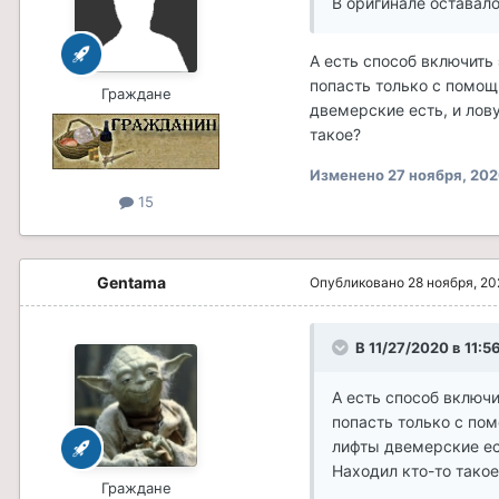
В оригинале оставало
А есть способ включить
попасть только с помощ
Граждане
двемерские есть, и лов
такое?
Изменено
27 ноября, 20
15
Gentama
Опубликовано
28 ноября, 2
В 11/27/2020 в 11:5
А есть способ включи
попасть только с по
лифты двемерские ест
Находил кто-то такое
Граждане