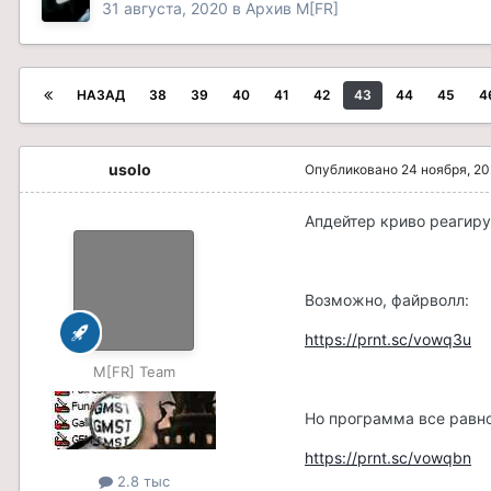
31 августа, 2020
в
Архив M[FR]
НАЗАД
38
39
40
41
42
43
44
45
4
usolo
Опубликовано
24 ноября, 2
Апдейтер криво реагиру
Возможно, файрволл:
https://prnt.sc/vowq3u
M[FR] Team
Но программа все равн
https://prnt.sc/vowqbn
2.8 тыс