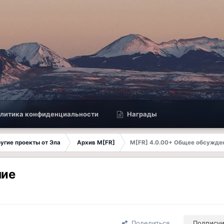
литика конфиденциальности
Награды
другие проекты от Эла
Архив M[FR]
M[FR] 4.0.00+ Общее обсужде
ние
Поделиться
Подписч