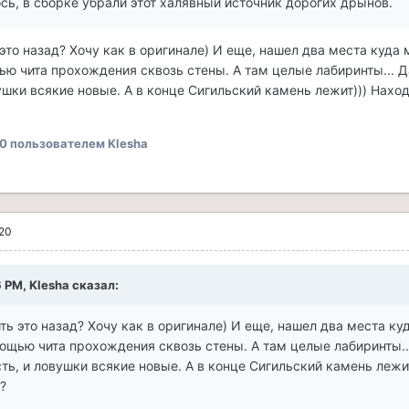
сь, в сборке убрали этот халявный источник дорогих дрынов.
 это назад? Хочу как в оригинале) И еще, нашел два места куда
ью чита прохождения сквозь стены. А там целые лабиринты... 
ушки всякие новые. А в конце Сигильский камень лежит))) Наход
20
пользователем Klesha
020
6 PM, Klesha сказал:
ть это назад? Хочу как в оригинале) И еще, нашел два места к
мощью чита прохождения сквозь стены. А там целые лабиринты.
ь, и ловушки всякие новые. А в конце Сигильский камень лежит
?