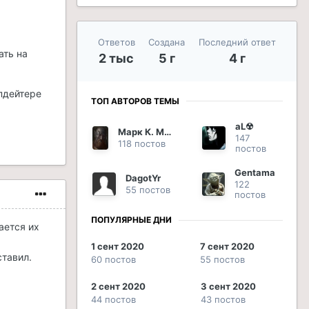
Ответов
Создана
Последний ответ
ать на
2 тыс
5 г
4 г
пдейтере
ТОП АВТОРОВ ТЕМЫ
aL☢
Марк К. Марцелл
147
118 постов
постов
Gentama
DagotYr
122
55 постов
постов
ПОПУЛЯРНЫЕ ДНИ
ается их
1 сент 2020
7 сент 2020
ставил.
60 постов
55 постов
2 сент 2020
3 сент 2020
44 постов
43 постов