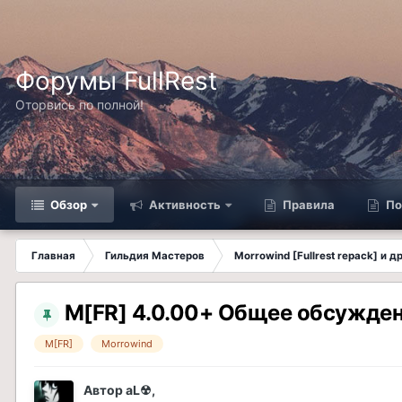
Форумы FullRest
Оторвись по полной!
Обзор
Активность
Правила
По
Главная
Гильдия Мастеров
Morrowind [Fullrest repack] и 
M[FR] 4.0.00+ Общее обсужде
M[FR]
Morrowind
Автор
aL☢
,