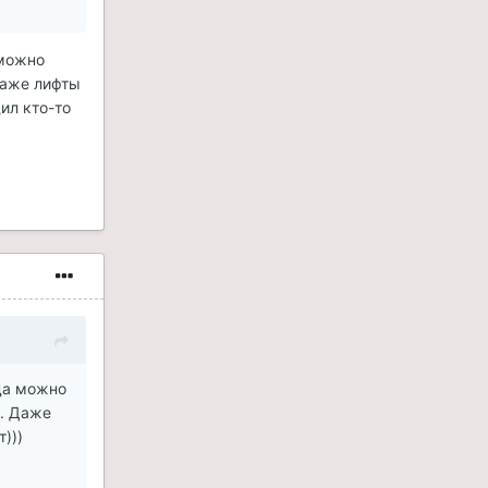
 можно
Даже лифты
ил кто-то
уда можно
.. Даже
)))