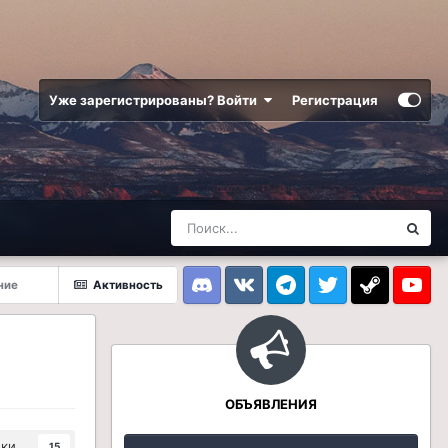
Уже зарегистрированы? Войти
Регистрация
ние
Активность
Discord
VK
Telegram
Twitter
Steam
Youtub
ОБЪЯВЛЕНИЯ
ики
15