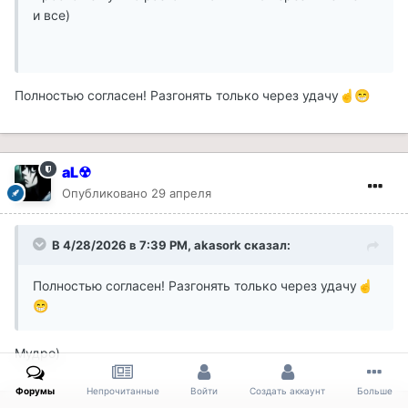
и все)
Полностью согласен! Разгонять только через удачу
☝️
😁
aL☢
Опубликовано
29 апреля
В 4/28/2026 в 7:39 PM,
akasork
сказал:
Полностью согласен! Разгонять только через удачу
☝️
😁
Мудро)
Форумы
Непрочитанные
Войти
Создать аккаунт
Больше