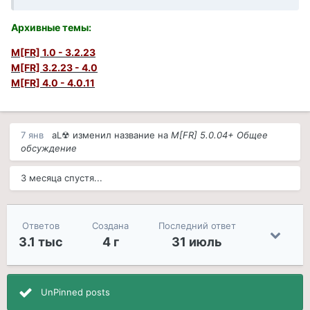
Архивные темы
:
M[FR] 1.0 - 3.2.23
M[FR] 3.2.23 - 4.0
M[FR] 4.0 - 4.0.11
7 янв
aL☢
изменил название на
M[FR] 5.0.04+ Общее
обсуждение
3 месяца спустя...
Ответов
Создана
Последний ответ
3.1 тыс
4 г
31 июль
UnPinned posts