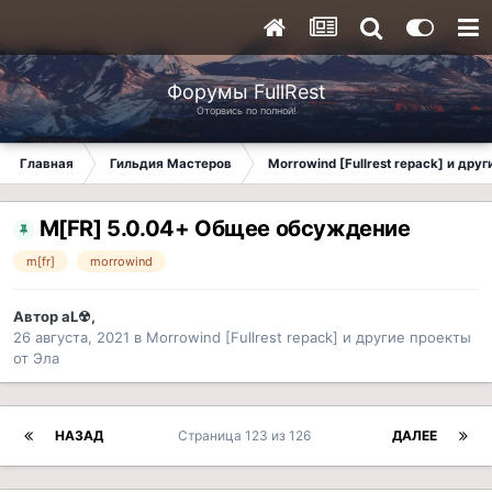
Форумы FullRest
Оторвись по полной!
Главная
Гильдия Мастеров
Morrowind [Fullrest repack] и дру
M[FR] 5.0.04+ Общее обсуждение
m[fr]
morrowind
Автор
aL☢
,
26 августа, 2021
в
Morrowind [Fullrest repack] и другие проекты
от Эла
НАЗАД
Страница 123 из 126
ДАЛЕЕ