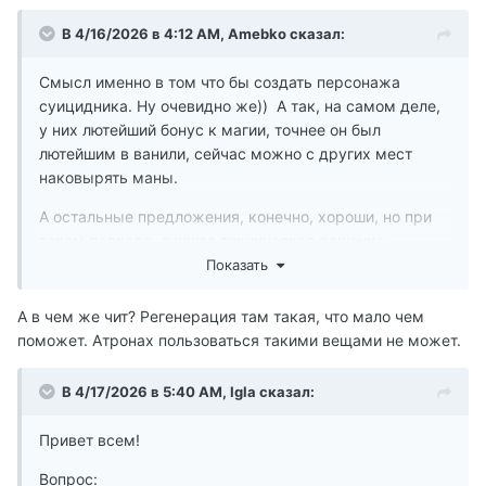
В 4/16/2026 в 4:12 AM,
Amebko
сказал:
Смысл именно в том что бы создать персонажа
суицидника. Ну очевидно же)) А так, на самом деле,
у них лютейший бонус к магии, точнее он был
лютейшим в ванили, сейчас можно с других мест
наковырять маны.
А остальные предложения, конечно, хороши, но при
таком подходе, лучшее техническое решение
предложил Vasik
Показать
А в чем же чит? Регенерация там такая, что мало чем
поможет. Атронах пользоваться такими вещами не может.
а вот регенерация маны - чит абсолютный, мне в
В 4/17/2026 в 5:40 AM,
Igla
сказал:
прошлое прохождение кто то даже помогал модом,
который отключал её на амулете некроманта
Привет всем!
(который в конце ветки ГМ добывается).
Вопрос: