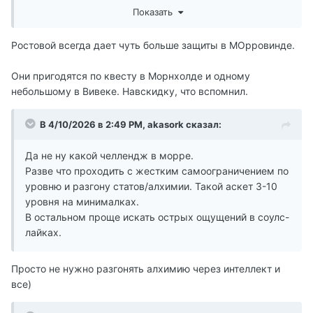
можно смешать с карбовым мясом для неполохого
усложнить себе жизнь, даже без модов на выживание
Кастаи, а в чем плюсы альтмеровской абилки с
Показать
зелья, но оно такое тяжелое получается, что ну его
и прочее.
уязвимостью магии? У всех рас абилки с плюсами
нафиг. Есть ещё какое-то использование этого хлама?
разной полезности, и только у альтмеров какая-то
Ростовой всегда дает чуть больше защиты в МОрровинде.
Может быть, крафт какой?
шляпа.
Они пригодятся по квесту в Морнхолде и одному
небольшому в Вивеке. Навскидку, что вспомнил.
В 4/10/2026 в 2:49 PM,
akasork
сказал:
Да не ну какой челлендж в морре.
Разве что проходить с жестким самоограничением по
уровню и разгону статов/алхимии. Такой аскет 3-10
уровня на минималках.
В остальном проще искать острых ощущений в соулс-
лайках.
Просто не нужно разгонять алхимию через интеллект и
все)