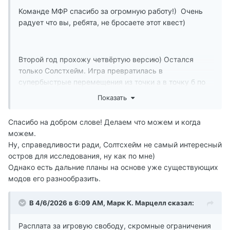
Команде МФР спасибо за огромную работу!) Очень
радует что вы, ребята, не бросаете этот квест)
Второй год прохожу четвёртую версию) Остался
только Солстхейм. Игра превратилась в
супербыстрые перемещения из точки а в точку б по
заснеженному острову, уже больше года никак не
Показать
могу добить, скучно чот. Хотя проходил ещё в то
время когда дополнения выходили, не помню ничего
Спасибо на добром слове! Делаем что можем и когда
совершенно, но что то уже не цепляет совершенно...
можем.
Ну, справедливости ради, Солтсхейм не самый интересный
Я нашёл, не далее чем пару недель назад, в четвёртой
остров для исследования, ну как по мне)
версии сборки есть))
Однако есть дальние планы на основе уже существующих
В пещере кстати было интересненько) Правда
модов его разнообразить.
осталось ощущение что я что то пропустил, упустил,
не увидел. Очень много, условно, нового лута и
В 4/6/2026 в 6:09 AM,
Марк К. Марцелл
сказал:
лабиринты "мечта клаустрофобика". Как я там что то
нашёл, в принципе, не знаю))
Расплата за игровую свободу, скромные ограничения