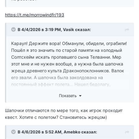
https://t.me/morrowindfr/193
В 4/4/2026 в 3:19 PM,
Vasik
сказал:
Караул! Держите вора! Обманули, обидели, ограбили!
Пошёл я это значить по старой памяти на холодный
Солтсхейм искать пропавшего сына Телванни. Мер
этот мне и не нужен вообще, а нужна была шапочка
жреца древнего культа Драконопоклонников. Валок
его звали. А шапочка была заколдована на
постоянный эффект полета... Нашел бедолагу,
выручил, согласился пару столетий его функции
Показать
повыполнять в обмен на одежку. А одёжку
подменииииили !!! Шапочка теперь 10 силы воли дает,
Шапочки отличаются по мере того, как игрок проходит
да ману по капельке накапывает. Ну, совсем не та
квест. Хотите с полетом? Становитесь жрецом)
шапочка. Знал бы такую подставу, убил бы этого
жреца и свалил с чистыми руками. Если кто найдем
В 4/6/2026 в 5:52 AM,
Amebko
сказал:
мою шапочку с полетом - сообщите пожалуйста.