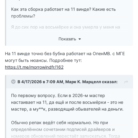
Как эта сборка работает на 11 винде? Какие есть
проблемы?
Я до сих пор на восьмёрке и она умерла у меня на
днях, мастер настаивает на 11, а я переживаю, потому
Показать
что играю только в "старые" игры, большинство
"новых" на дух не переношу.
На 11 винде точно без бубна работает на ОпенМВ. с МГЕ
Буду благодарна за любые советы)
могут быть нюансы. Подробнее тут:
https://t.me/morrowindfr/162
Вопрос в догонку:
Очень люблю крафт, кую с удовольствием,(может кто
В 4/17/2026 в 7:09 AM,
Марк К. Марцелл
сказал:
помнит мои 3000 колец!)))) Какие то изменения в этой
сборке есть?
По первому вопросу. Если в 2026-м мастер
настаивает на 11, да ещё и после восьмёрки - это не
Интересует:
мастер, а му**к, разводящий обывателей на деньги.
Во первых - обещали учителей по крафту. Уже
Обычно репак ведёт себя нормально. Но при
реализовали?
определённом сочетании подписей драйверов и
Во вторых - можно ли сейчас ковать стеклянную и
номеров обновлений перестаёт запускаться. Тогда