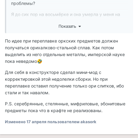
проблемы?
Я до сих пор на восьмёрке и она умерла у меня на
днях, мастер настаивает на 11, а я переживаю, потому
Показать
что играю только в "старые" игры, большинство
"новых" на дух не переношу.
По идее при переплавке оркских предметов должен
Буду благодарна за любые советы)
получаться орихалково-стальной сплав. Как потом
выделить из него отдельные металлы, имперской науке
Вопрос в догонку:
пока неведомо
🤣
Очень люблю крафт, кую с удовольствием,(может кто
Для себя в конструкторе сделал мини-мод с
помнит мои 3000 колец!)))) Какие то изменения в этой
корректировкой этой недолелки сборки. Но при
сборке есть?
переплавке оставил получение только ори слитков, ибо
стали и так навалом.
Интересует:
P.S. серебрянные, стелянные, мифриловые, эбонитовые
Во первых - обещали учителей по крафту. Уже
предметы пока что в крафте не реализованы.
реализовали?
Во вторых - можно ли сейчас ковать стеклянную и
Изменено
17 апреля
пользователем akasork
эбонитовую броню? А то слитков навалом, а сковать
ничего нельзя.