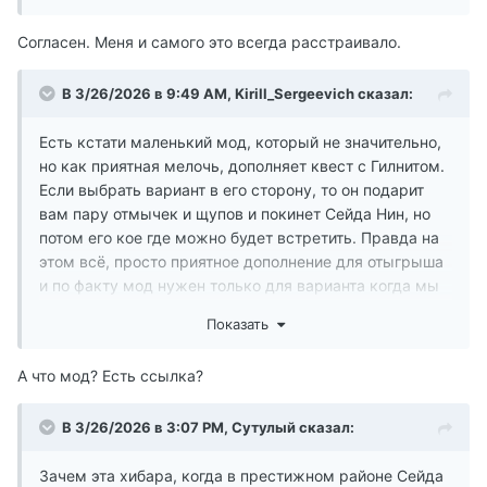
Согласен. Меня и самого это всегда расстраивало.
В 3/26/2026 в 9:49 AM,
Kirill_Sergeevich
сказал:
Есть кстати маленький мод, который не значительно,
но как приятная мелочь, дополняет квест с Гилнитом.
Если выбрать вариант в его сторону, то он подарит
вам пару отмычек и щупов и покинет Сейда Нин, но
потом его кое где можно будет встретить. Правда на
этом всё, просто приятное дополнение для отыгрыша
и по факту мод нужен только для варианта когда мы
сохраняем ему жизнь.
Показать
Единственно почему то этот мод в сборке ломает
возможность выкупить официально его хижину, если
А что мод? Есть ссылка?
вы выбрали сторону империи, но на это есть решение.
Ведь с модом или без при пощаде Гилнита
В 3/26/2026 в 3:07 PM,
Сутулый
сказал:
официально вы и так и так не купите его хибару.
Зачем эта хибара, когда в престижном районе Сейда