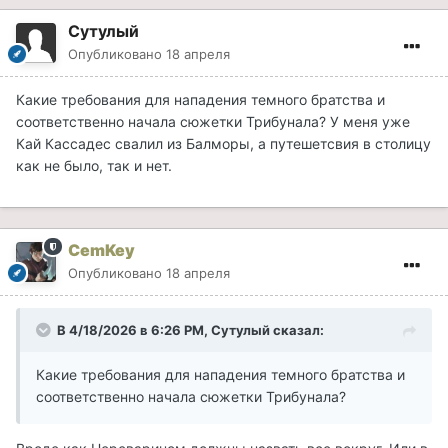
В третьих - можно ли сделать в меню крафта так,
Сутулый
чтобы не один предмет брони крафтился, а как в
Опубликовано
18 апреля
стрелах , например, 3; 5; 10; .Просто я люблю сама
всего добиваться, и кую всё самостоятельно, но по
Какие требования для нападения темного братства и
одному предмету - это очень долго и даже у меня
соответственно начала сюжетки Трибунала? У меня уже
бывает не хватает терпения.
Кай Кассадес свалил из Балморы, а путешетсвия в столицу
как не было, так и нет.
В четвёртых - когда в плавильне плавим оркские
доспехи, то выходят только стальные слитки, а
почему? Ведь при крафте используем стальные и
орихалковые, считаю это несправедливым))
CemKey
Опубликовано
18 апреля
В 4/18/2026 в 6:26 PM,
Сутулый
сказал:
Какие требования для нападения темного братства и
соответственно начала сюжетки Трибунала?