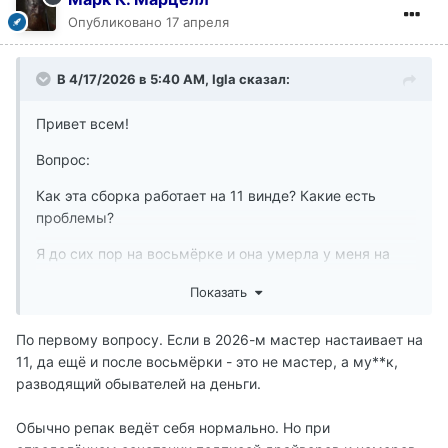
Опубликовано
17 апреля
В 4/17/2026 в 5:40 AM,
Igla
сказал:
Привет всем!
Вопрос:
Как эта сборка работает на 11 винде? Какие есть
проблемы?
Я до сих пор на восьмёрке и она умерла у меня на
днях, мастер настаивает на 11, а я переживаю, потому
Показать
что играю только в "старые" игры, большинство
"новых" на дух не переношу.
По первому вопросу. Если в 2026-м мастер настаивает на
Буду благодарна за любые советы)
11, да ещё и после восьмёрки - это не мастер, а му**к,
разводящий обывателей на деньги.
Вопрос в догонку:
Обычно репак ведёт себя нормально. Но при
Очень люблю крафт, кую с удовольствием,(может кто