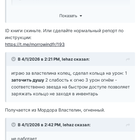
Мехра Гелас (она стоит в Морнхолде перед храмом и
Показать
за деньги накладывает благославление альмсиви) не
кастует на Нериварина благославление.
ID книги скиньте. Или сделайте нормальный репорт по
инструкции:
https://t.me/morrowindfr/193
В 4/1/2026 в 2:21 PM,
lehaz
сказал:
играю за властелина колец, сделал кольца на урон: 1
заточить душу
2 слабость к огню 3 урон огнём -
соответственно звезда на быстром доступе позволяет
заряжать кольцо не заходя в инвентарь
Получается из Мордора Властелин, огненный.
В 4/1/2026 в 2:42 PM,
lehaz
сказал:
не работает