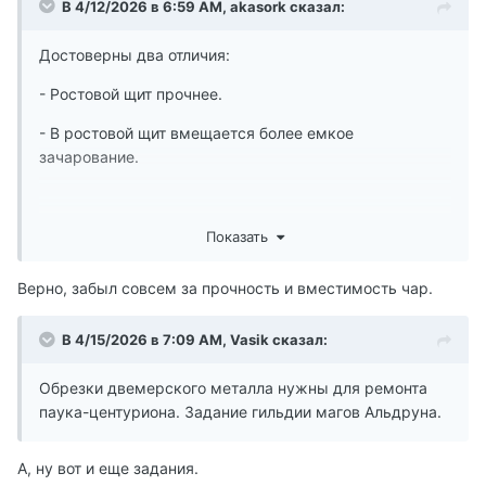
В 4/12/2026 в 6:59 AM,
akasork
сказал:
Достоверны два отличия:
- Ростовой щит прочнее.
- В ростовой щит вмещается более емкое
зачарование.
Толку от кусков двемерского металла никакого. Его и
Показать
в оригинале не было. Нужны только для какого-то
квеста в одной из гильдий. Ну и может быть
Верно, забыл совсем за прочность и вместимость чар.
разработчики добавят крафт двемерских предметов,
где можно их применить. А так, делайте зелье на
В 4/15/2026 в 7:09 AM,
Vasik
сказал:
перо/силу и таскайте эти обрезки хоть в товарных
количествах.
🙂
Обрезки двемерского металла нужны для ремонта
паука-центуриона. Задание гильдии магов Альдруна.
А, ну вот и еще задания.