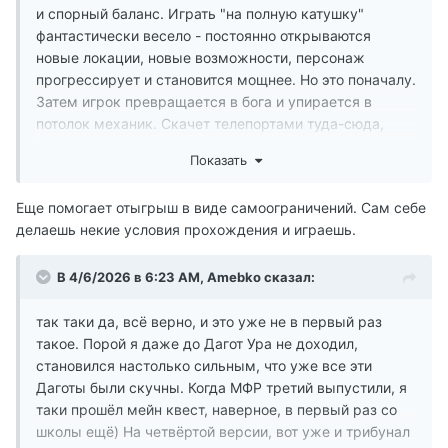
и спорный баланс. Играть "на полную катушку"
фантастически весело - постоянно открываются
новые локации, новые возможности, персонаж
прогрессирует и становится мощнее. Но это поначалу.
Затем игрок превращается в бога и упирается в
потолок механик. Скачет телепортами туда-сюда,
левитацией достаёт в любую точку, ломает любой
Показать
замок с 1 попытки, убивает любого монстра с двух
ударов. Артефактов полный дом, денег миллионы,
Еще помогает отыгрыш в виде самоограничений. Сам себе
расходники не нужны. Наступает скука.
делаешь некие условия прохождения и играешь.
Таких прохождений на Ютубе - чуть менее чем все.
В 4/6/2026 в 6:23 AM,
Amebko
сказал:
Дальше - либо дропать, либо развлекать
так таки да, всё верно, и это уже не в первый раз
самостоятельно. Для тех, кому нравится мир, неплохо
такое. Порой я даже до Дагот Ура не доходил,
работает ролеплей. Для любителей механик -
становился настолько сильным, что уже все эти
челленджи. Для фанатов игры как таковой - моддинг.
Даготы были скучны. Когда МФР третий выпустили, я
таки прошёл мейн квест, наверное, в первый раз со
школы ещё) На четвёртой версии, вот уже и трибунал