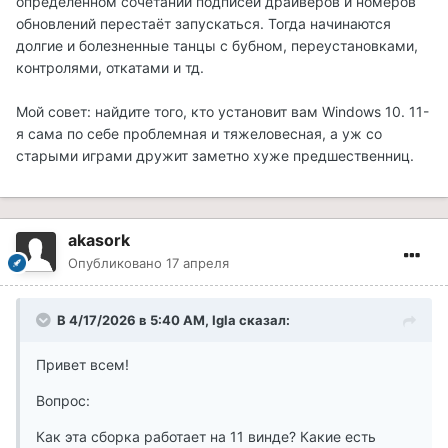
определённом сочетании подписей драйверов и номеров
помнит мои 3000 колец!)))) Какие то изменения в этой
обновлений перестаёт запускаться. Тогда начинаются
сборке есть?
долгие и болезненные танцы с бубном, переустановками,
Интересует:
контролями, откатами и тд.
Во первых - обещали учителей по крафту. Уже
Мой совет: найдите того, кто установит вам Windows 10. 11-
реализовали?
я сама по себе проблемная и тяжеловесная, а уж со
Во вторых - можно ли сейчас ковать стеклянную и
старыми играми дружит заметно хуже предшественниц.
эбонитовую броню? А то слитков навалом, а сковать
ничего нельзя.
В третьих - можно ли сделать в меню крафта так,
akasork
чтобы не один предмет брони крафтился, а как в
Опубликовано
17 апреля
стрелах , например, 3; 5; 10; .Просто я люблю сама
всего добиваться, и кую всё самостоятельно, но по
В 4/17/2026 в 5:40 AM,
Igla
сказал:
одному предмету - это очень долго и даже у меня
бывает не хватает терпения.
Привет всем!
В четвёртых - когда в плавильне плавим оркские
Вопрос:
доспехи, то выходят только стальные слитки, а
почему? Ведь при крафте используем стальные и
Как эта сборка работает на 11 винде? Какие есть
орихалковые, считаю это несправедливым))