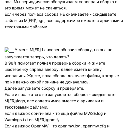
пол. Мы периодически обслуживаем сервера и сборка в
это время может не скачаться.
Если через полчаса сборка НЕ скачиваете - скидываете
файлы из M[FR]\logs, все содержимое вместе с архивами и
текстовыми файлами.
У меня M[FR] Launcher обновил сборку, но она не
запускается теперь, что делать?
В 98% помогает полная проверка сборки -> жмете
шестеренку справа вверху, далее жмете кнопку
исправить. Ждете, пока сборка докачает файлы, которые
по не важно какой причине не докачались.
Далее запускаете сборку и проверяете.
Если и после этого не запускается сборка - скидываете:
M[FR]\logs, все содержимое вместе с архивами и
текстовыми файлами.
Если движок оригинала - то еще файлы MWSE.log и
Warnings.txt из M[FR]\game\
Если движок OpenMW - то openmw.log, openmw.cfg и