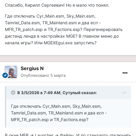
Спасибо, Кирилл Сергеевич! Но я мало что понял.
Где отключать Cyr_Main.esm, Sky_Main.esm,
Tamriel_Data.esm, TR_Mainland.esm и два есп -
MFR_TR_patch.esp и TR_Factions.esp? Перегенерировать
дистанд лендв в настройках MGE? В главном меню до
начала игры? Или MGEXEgui.exe запустить?
Sergius N
Опубликовано
5 марта
В 3/5/2026 в 7:49 AM,
Сутулый
сказал:
Где отключать Cyr_Main.esm, Sky_Main.esm,
Tamriel_Data.esm, TR_Mainland.esm и два есп -
MFR_TR_patch.esp и TR_Factions.esp?
В окне MFR -> Launcher -> Файлы. И по стандарту отключить