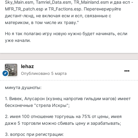
Sky_Main.esm, Tamriel_Data.esm, TR_Mainland.esm и два есп -
MFR_TR_patch.esp и TR_Factions.esp. Перегенерируйте
дистант-лєнд, не включая есм и есп, связанные с
материком, в том числе их траву."
Но я так полагаю игру новую нужно будет начинать, если
уже начали.
lehaz
Опубликовано
5 марта
минута душноты:
1. Вивек, Алусарон (кузнец напротив гильдии магов) имеет
бесконечные "стрела Искры";
2. имея 100 отношение торгуешь на 75% от цены, имея
даже 5 торговли можно сбивать цену и зарабатывать;
3. вопрос при регистрации: