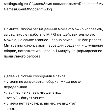
settings.cfg из C:\Users\*имя пользователя*\Documents\My
Games\OpenMW\openmw.log
Помните! Любой баг на данный момент можно исправить,
за столько лет работы с M[FR] мы действительно это
можем, но самое главное - верно описанный баг-репорт.
Мы тратим килограммы часов для создания и улучшения
сборки, потратьте и вы ровно 1 минуту на формирование
правильного репорта.
Далее на любые сообщения в стиле...
- у меня не запускается сборка, Миша все х-я,
переделывай...
- лаунчер не качает, что делать...
- тот NPC багует чините...
- у меча нет текстуры, вы что, не видите?...
- и т.д.