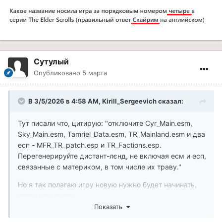
Сутулый
Опубликовано
5 марта
В 3/5/2026 в 4:58 AM,
Kirill_Sergeevich
сказал:
Тут писали что, цитирую: "отключите Cyr_Main.esm,
Sky_Main.esm, Tamriel_Data.esm, TR_Mainland.esm и два
есп - MFR_TR_patch.esp и TR_Factions.esp.
Перегенерируйте дистант-лєнд, не включая есм и есп,
связанные с материком, в том числе их траву."
Но я так полагаю игру новую нужно будет начинать,
если уже начали.
Показать