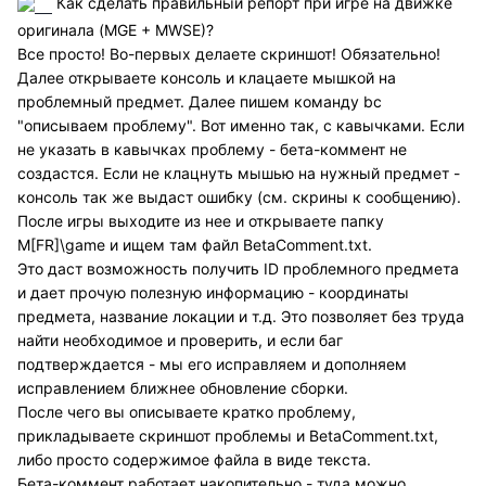
Как сделать правильный репорт при игре на движке
оригинала (MGE + MWSE)?
Все просто! Во-первых делаете скриншот! Обязательно!
Далее открываете консоль и клацаете мышкой на
проблемный предмет. Далее пишем команду bc
"описываем проблему". Вот именно так, с кавычками. Если
не указать в кавычках проблему - бета-коммент не
создастся. Если не клацнуть мышью на нужный предмет -
консоль так же выдаст ошибку (см. скрины к сообщению).
После игры выходите из нее и открываете папку
M[FR]\game и ищем там файл BetaComment.txt.
Это даст возможность получить ID проблемного предмета
и дает прочую полезную информацию - координаты
предмета, название локации и т.д. Это позволяет без труда
найти необходимое и проверить, и если баг
подтверждается - мы его исправляем и дополняем
исправлением ближнее обновление сборки.
После чего вы описываете кратко проблему,
прикладываете скриншот проблемы и BetaComment.txt,
либо просто содержимое файла в виде текста.
Бета-коммент работает накопительно - туда можно