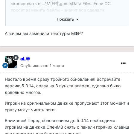
скопировать в ...\M[FR]\game\Data Files. Если ОС
просит заменить файлы - значит все сделали
правильно.
Показать
Удаление: в лаунчере выбрать проверку целостности
А зачем вы заменили текстуры МФР?
сборки - Исправить.
Планируется ли официальные текстур паки? Те, что
aL☢
есть, сделаны апскейлом в "до ИИ-эпоху", как я
Опубликовано
1 марта
понимаю. Даже в 1080р на них без слез не взглянешь.
Настало время сразу тройного обновления! Встречайте
версию 5.0.14, сразу на 3 пункта вперед, сделано было
довольно многое.
Игроки на оригинальном движке пропускают этот момент и
сразу могут читать логи:
Внимание! Перед обновлением до 5.0.14 необходимо
игрокам на движке ОпенМВ снять с панели горячих клавиш
все предметы для быстрого доступа.