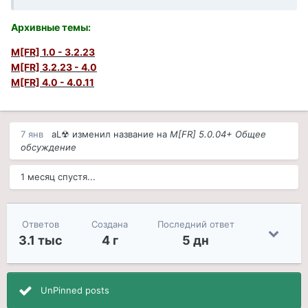
Архивные темы
:
M[FR] 1.0 - 3.2.23
M[FR] 3.2.23 - 4.0
M[FR] 4.0 - 4.0.11
7 янв
aL☢
изменил название на
M[FR] 5.0.04+ Общее
обсуждение
1 месяц спустя...
Ответов
Создана
Последний ответ
3.1 тыс
4 г
5 дн
UnPinned posts