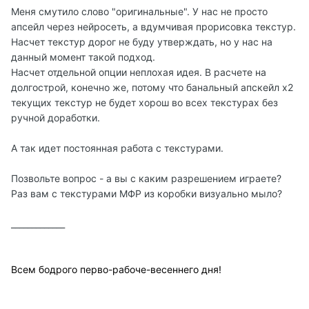
Меня смутило слово "оригинальные". У нас не просто
Результаты можно посмотреть самому с помощью
апсейл через нейросеть, а вдумчивая прорисовка текстур.
моего текстур пака. Я - более-менее доволен как
Насчет текстур дорог не буду утверждать, но у нас на
получилось. Текстур у меня не много и особо
данный момент такой подход.
выбирать не из чего.
Насчет отдельной опции неплохая идея. В расчете на
долгострой, конечно же, потому что банальный апскейл х2
Я считаю, что авторам Фуллпака нужно заняться
текущих текстур не будет хорош во всех текстурах без
полноценно заменой текстур игры и добавить их,
ручной доработки.
сначала, как отдельное дополнение, которое можно
установить в настройках лаунчера. А там - как
А так идет постоянная работа с текстурами.
пойдет.
То, что есть, в 2026 смотрится уже не очень. (да еще
Позвольте вопрос - а вы с каким разрешением играете?
лет 10 назад выглядело устаревшим).
Раз вам с текстурами МФР из коробки визуально мыло?
_____________
Всем бодрого перво-рабоче-весеннего дня!