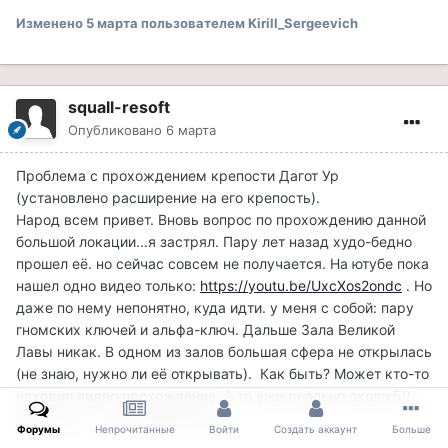
Изменено
5 марта
пользователем Kirill_Sergeevich
squall-resoft
Опубликовано
6 марта
Проблема с прохождением крепости Дагот Ур
(установлено расширение на его крепость).
Народ всем привет. Вновь вопрос по прохождению данной
большой локации...я застрял. Пару лет назад худо-бедно
прошел её. но сейчас совсем не получается. На ютубе пока
нашел одно видео только:
https://youtu.be/UxcXos2ondc
. Но
даже по нему непонятно, куда идти. у меня с собой: пару
гномских ключей и альфа-ключ. Дальше Зала Великой
Лавы никак. В одном из залов большая сфера не открылась
(не знаю, нужно ли её открывать). Как быть? Может кто-то
находил видео прохождение. А то уже реально около 50
часов тут.... уже невозможно...
Форумы
Непрочитанные
Войти
Создать аккаунт
Больше