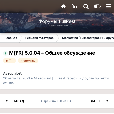
Форумы FullRest
Оторвись по полной!
Главная
Гильдия Мастеров
Morrowind [Fullrest repack] и дру
M[FR] 5.0.04+ Общее обсуждение
m[fr]
morrowind
Автор
aL☢
,
26 августа, 2021
в
Morrowind [Fullrest repack] и другие проекты
от Эла
НАЗАД
Страница 120 из 126
ДАЛЕЕ