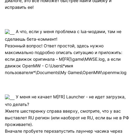
диалоге, это все поможет быстрее найти ошибку и
исправить ее!
А что, если у меня проблема с lua-модами, там не
сделаешь бета-коммент!
Резонный вопрос! Ответ простой, здесь нужно
максимально подробно описать ситуацию и приложить:
если движок оригинала - M[FR]\game\MWSE.log, а если
движок OpenMW - C:\Users\*имя
пользователя*\Documents\My Games\OpenMW\openmw.log
У меня не качает M[FR] Launcher - не идет загрузка,
что делать?
Жмете шестеренку справа вверху, смотрите, что у вас
выставлет RU регион (или наоборот не RU, если вы не в РФ
проживаете).
Вначале пробуете перезапустить лаунчер часика через