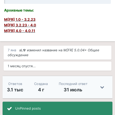
Архивные темы
:
M[FR] 1.0 - 3.2.23
M[FR] 3.2.23 - 4.0
M[FR] 4.0 - 4.0.11
7 янв
aL☢
изменил название на
M[FR] 5.0.04+ Общее
обсуждение
1 месяц спустя...
Ответов
Создана
Последний ответ
3.1 тыс
4 г
31 июль
UnPinned posts