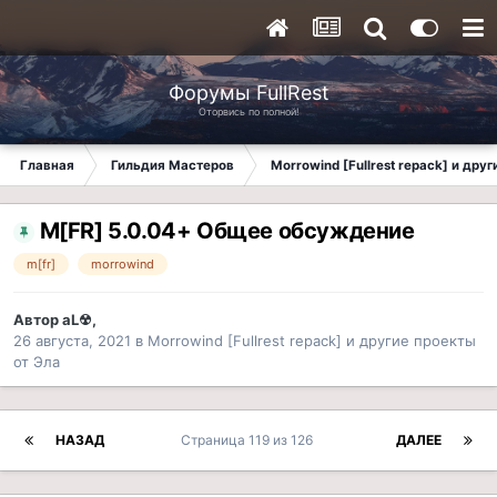
Форумы FullRest
Оторвись по полной!
Главная
Гильдия Мастеров
Morrowind [Fullrest repack] и дру
M[FR] 5.0.04+ Общее обсуждение
m[fr]
morrowind
Автор
aL☢
,
26 августа, 2021
в
Morrowind [Fullrest repack] и другие проекты
от Эла
НАЗАД
Страница 119 из 126
ДАЛЕЕ