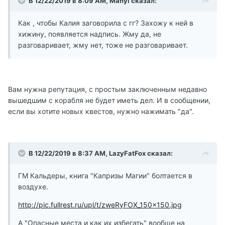
В 12/22/2019 в 8:09 AM, Manyl сказал:
Как , чтобы Калия заговорила с гг? Захожу к ней в
хижину, появляется надпись. Жму да, не
разговаривает, жму нет, тоже не разговаривает.
Вам нужна репутация, с простым заключенным недавно
вышедшим с корабля не будет иметь дел. И в сообщении,
если вы хотите новых квестов, нужно нажимать "да".
В 12/22/2019 в 8:37 AM, LazyFatFox сказал:
ГМ Кальдеры, книга "Капризы Магии" болтается в
воздухе.
http://pic.fullrest.ru/upl/t/zweRyFOX_150x150.jpg
А "Опасные места и как их избегать" вообще на