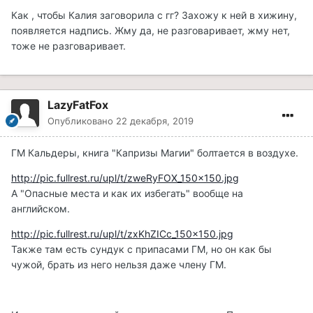
Как , чтобы Калия заговорила с гг? Захожу к ней в хижину,
появляется надпись. Жму да, не разговаривает, жму нет,
тоже не разговаривает.
LazyFatFox
Опубликовано
22 декабря, 2019
ГМ Кальдеры, книга "Капризы Магии" болтается в воздухе.
http://pic.fullrest.ru/upl/t/zweRyFOX_150x150.jpg
А "Опасные места и как их избегать" вообще на
английском.
http://pic.fullrest.ru/upl/t/zxKhZICc_150x150.jpg
Также там есть сундук с припасами ГМ, но он как бы
чужой, брать из него нельзя даже члену ГМ.