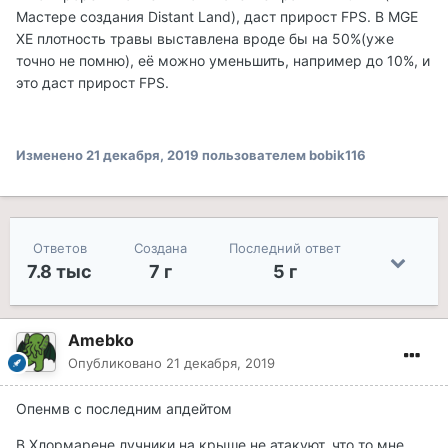
Мастере создания Distant Land), даст прирост FPS. В MGE
XE плотность травы выставлена вроде бы на 50%(уже
точно не помню), её можно уменьшить, например до 10%, и
это даст прирост FPS.
Изменено
21 декабря, 2019
пользователем bobik116
Ответов
Создана
Последний ответ
7.8 тыс
7 г
5 г
Amebko
Опубликовано
21 декабря, 2019
Опенмв с последним апдейтом
В Хлормарене лучники на крыше не атакуют, что то мне