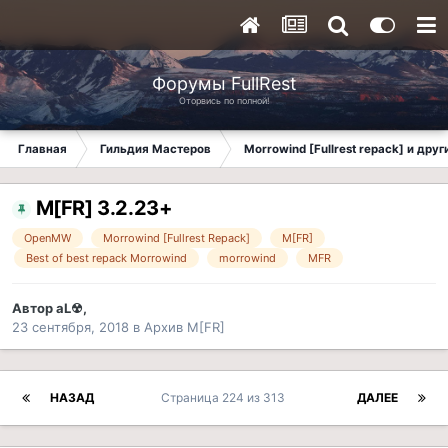
Форумы FullRest
Оторвись по полной!
Главная
Гильдия Мастеров
Morrowind [Fullrest repack] и дру
M[FR] 3.2.23+
OpenMW
Morrowind [Fullrest Repack]
M[FR]
Best of best repack Morrowind
morrowind
MFR
Автор
aL☢
,
23 сентября, 2018
в
Архив M[FR]
НАЗАД
Страница 224 из 313
ДАЛЕЕ