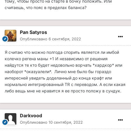
тому, чтобы просто на старте в бочку положить. Или
пояс и все. Ну не бывает *идеального баланса* в
считаешь, что пояс в пределах баланса?
играх. Это - миф.
Pan Satyros
Опубликовано
6 сентября, 2022
Я считаю что можно полгода спорить является ли имбой
колечко регена маны +1 И независимо от решения
найдутся те кто будет недовольно ворчать *хардкор* или
наоборот *оказуалели*. Лично мне было бы гораздо
интересней увидеть доделанный до конца крафт или
нормально интегрированный TR с переводом. А если какая
либо вещь мне не нравится я ее просто положу в сундук.
Darkvood
Опубликовано
10 сентября, 2022