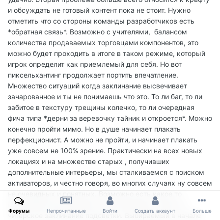
и обсуждать не готовый контент пока не стоит. Нужно
отметить что со стороны команды разработчиков есть
*обратная связь*. Возможно с учителями, балансом
количества продаваемых торговцами компонентов, это
можно будет проходить в итоге в таком режиме, который
игрок определит как приемлемый для себя. Но вот
пиксельхантинг продолжает портить впечатление.
Множество ситуаций когда заклинание высвечивает
зачарованное и ты не понимаешь что это. То ли баг, то ли
забитое в текстуру трещины колечко, то ли очередная
фича типа *дерни за веревочку тайник и откроется*. Можно
конечно пройти мимо. Но в душе начинает плакать
перфекционист. А можно не пройти, и начинает плакать
уже совсем не 100% зрение. Практически на всех новых
локациях и на множестве старых , получивших
дополнительные интерьеры, мы сталкиваемся с поиском
активаторов, и честно говоря, во многих случаях ну совсем
не очевидных и понятных. Возможно есть какое то
компромиссное решение и этой проблемы. Какое то
Форумы
Непрочитанные
Войти
Создать аккаунт
Больше
читерское заклинание подсветки. Выбираемый в начале