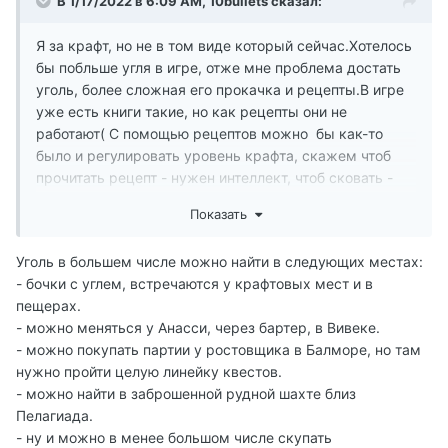
В 1/17/2022 в 6:09 AM,
10bullets
сказал:
Я за крафт, но не в том виде который сейчас.Хотелось
бы побльше угля в игре, отже мне проблема достать
уголь, более сложная его прокачка и рецепты.В игре
уже есть книги такие, но как рецепты они не
работают( С помощью рецептов можно бы как-то
было и регулировать уровень крафта, скажем чтоб
прочитать рецепт - нужен интеллект, чтоб сковать -
сила.
Показать
Уголь в большем числе можно найти в следующих местах:
- бочки с углем, встречаются у крафтовых мест и в
пещерах.
- можно меняться у Анасси, через бартер, в Вивеке.
- можно покупать партии у ростовщика в Балморе, но там
нужно пройти целую линейку квестов.
- можно найти в заброшенной рудной шахте близ
Пелагиада.
- ну и можно в менее большом числе скупать