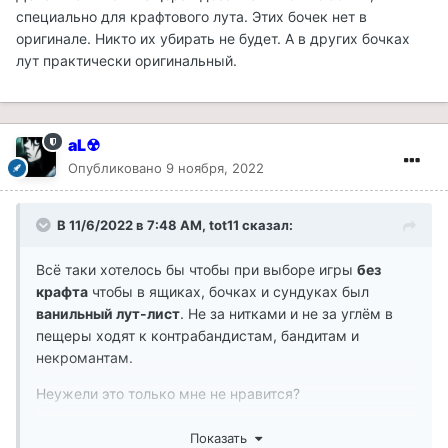
специально для крафтового лута. Этих бочек нет в
оригинале. Никто их убирать не будет. А в других бочках
лут практически оригинальный.
aL☢
Опубликовано
9 ноября, 2022
В 11/6/2022 в 7:48 AM,
tot11
сказал:
Всё таки хотелось бы чтобы при выборе игры
без
крафта
чтобы в ящиках, бочках и сундуках был
ванильный лут-лист
. Не за нитками и не за углём в
пещеры ходят к контрабандистам, бандитам и
некромантам.
Неужели это только мне не нравится?
Поправление кустиков, светильников и всяких
Показать