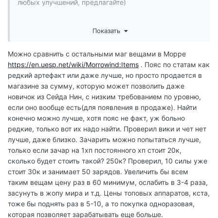
любых улучшений, предлагайте)
Настройка новой игры улучшаться будет, задача на
Показать
удаление предметов для крафта из лвл-листов стоит,
те, что уже разложены вручную в игровом мире
Можно сравнить с остальными маг вещами в Морре
останутся. Но к ним совершенно так же можно
https://en.uesp.net/wiki/Morrowind:Items
. Пояс по статам как
относиться, как к примеру, к ванильным бесполезным
редкий артефакт или даже лучше, но просто продается в
фляжкам, кувшинам и т.д, т.е. просто считать
магазине за сумму, которую может позволить даже
предметами быта.
новичок из Сейда Нин, с низким требованием по уровню,
если оно вообще есть(для появления в продаже). Найти
Цена на зачарование не менялась и не будет
конечно можно лучше, хотя пояс не факт, уж больно
меняться.
редкие, только вот их надо найти. Проверил вики и чет нет
лучше, даже близко. Зачарить можно попытаться лучше,
только если зачар на 1хп постоянного хп стоит 20к,
сколько будет стоить такой? 250к? Проверил, 10 силы уже
стоит 30к и занимает 50 зарядов. Увеличить бы всем
таким вещам цену раз в 60 минимум, ослабить в 3-4 раза,
засунуть в жопу мира и т.д. Цены топовых аппаратов, кста,
тоже бы поднять раз в 5-10, а то покупка одноразовая,
которая позволяет зарабатывать еще больше.