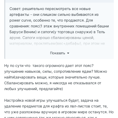
Совет: решительно пересмотреть все новые
артефакты - они слишком сильно выбиваются из
power curve, особенно те, что продаются. Для
сравнения: пояс(1 этаж внутренних помещений башни
Баруси Веним) и сапоги(у торговца снаружи) в Тель
аруне. Сапоги хорошо сбалансированы ценой,
материалом, проклятьем(вес+дебафы), при этом не
дают сверхэффектов, но все равно полезны. Пояс же
Показать
дает огромное кол-во бафов, стоит копейки(2к, а
должен около 20к+). И таких предметов очень много,
Ну по сути что такого огромного дает этот пояс?
например в Балморе в ги магов зачарователь продает
улучшение навыков, силы, сопротивление ядам? Можно
хорошие орк боты, опять же за копейки, рано по лвл.
найти\зачаровать вещи, которые значительно лучше.
Мощность у таких предметов на уровне топовых
Сбалансировать можно, я никогда не отказывался от
шмоток, а доступность как у продвинутого стартого
любых улучшений, предлагайте)
эквипа. П.с. кольцо на скрине хотя бы стоить
сравнить с кольцом наставника из Сейда нин по цене
Настройка новой игры улучшаться будет, задача на
и сложности добычи.
удаление предметов для крафта из лвл-листов стоит, те,
что уже разложены вручную в игровом мире останутся. Но
к ним совершенно так же можно относиться, как к