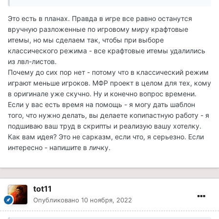
гобеленов чтобы они во что-то не врезались в
обновлениях, это конечно хорошо, но блин лут! Ради
Это есть в планах. Правда в игре все равно останутся
чего вся эта игра. Игрок питается этим миром, и если
вручную разложенные по игровому миру крафтовые
он отказывается от крафта, значит он выбирает
итемы, но мы сделаем так, чтобы при выборе
использование готового.
классического режима - все крафтовые итемы удалились
из лвл-листов.
Вы очень сильно отошли от канона с этой не
Почему до сих пор нет - потому что в классический режим
возможностью отключить "мусор из Арканума".
играют меньше игроков. МФР проект в целом для тех, кому
Просто тупо 2/3 всего содержимого ящиков всех этих
в оригинале уже скучно. Ну и конечно вопрос времени.
пещер/данжонов вызывает отторжение. Ну не живут
Если у вас есть время на помощь - я могу дать шаблон
бандиты кузнечеством, они держат у себя
того, что нужно делать, вы делаете копипастную работу - я
награбленное, они держат у себя ликвидный товар.
подшиваю ваш труд в скрипты и реализую вашу хотелку.
Эта проблема поднималась ещё год назад или
Как вам идея? Это не сарказм, если что, я серьезно. Если
больше, мной же, наверное, говорили об этом и
интересно - напишите в личку.
другие. В чём же проблема? Выделите лут-листы в
отдельные есп файлы, и либо через настройки
лаунчера, либо через настройки в игре дайте выбор
людям (не только мне).
tot11
Опубликовано
10 ноября, 2022