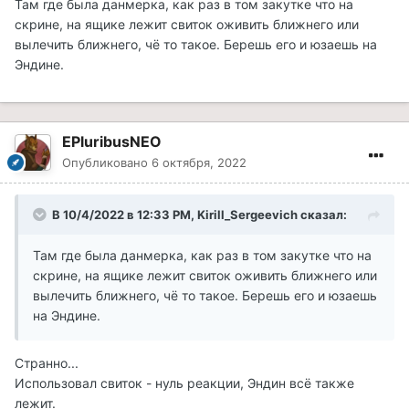
Там где была данмерка, как раз в том закутке что на
Предполагаю: Эндин заскриптован ожить на подбор
скрине, на ящике лежит свиток оживить ближнего или
второй записки, но вторую записку найти не могу...
вылечить ближнего, чё то такое. Берешь его и юзаешь на
Эндине.
Предлагаю: изменить квест, так, чтобы Эндин сразу
был "живой" и сидел в загоне с рабами. Далее всё как
и обычно, убиваем контрабандистов, освобождаем
рабов, говорим с Эндином...
EPluribusNEO
Опубликовано
6 октября, 2022
В 10/4/2022 в 12:33 PM,
Kirill_Sergeevich
сказал:
Там где была данмерка, как раз в том закутке что на
скрине, на ящике лежит свиток оживить ближнего или
вылечить ближнего, чё то такое. Берешь его и юзаешь
на Эндине.
Странно...
Использовал свиток - нуль реакции, Эндин всё также
лежит.