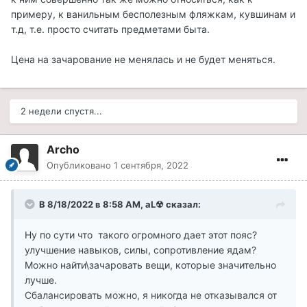
Сбалансировать можно по цене, проклятьям,
примеру, к ванильным бесполезным фляжкам, кувшинам и
материалам, доступности по лвл, доступности по
т.д, т.е. просто считать предметами быта.
фракции/рангу, расположению физ/псих? и т.д.
Цена на зачарование не менялась и не будет меняться.
Настройка новой игры же будет улучшаться?
Хотелось бы более тонкой настройки, например, раз
2 недели спустя...
уж отключил крафт, то убрать и всю его атрибутику из
игры. Можно и новые артефакты вынести отдельным
пунктом или приделать им * в названии, чтобы они
Archo
выделялись.
Опубликовано
1 сентября, 2022
Цена за зачарование не менялась? Особенно смешно
смотрится на фоне артефактов за 1.7к на скрине. А то
В 8/18/2022 в 8:58 AM,
aL☢
сказал:
чет я такого дерьма не помню, чтобы за 1хп реген 20к
надо было отдать, дичь )
Ну по сути что такого огромного дает этот пояс?
улучшение навыков, силы, сопротивление ядам?
Можно найти\зачаровать вещи, которые значительно
лучше.
Сбалансировать можно, я никогда не отказывался от