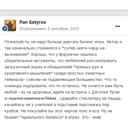
Pan Satyros
Опубликовано
2 сентября, 2022
Пожалуйста, не надо больше дергать баланс игры. Автор и
так изначально стремился к *супер-мега-хард-на-
выживании*. Хорошо, что у форумчан нашлись
убедительные аргументы, что любителей рассматривать
загрузочный экран и обладателей *прямых рук и
креативного мышления* среди простых смертных
геймеров- совсем не подавляющее большинство. Что то
команда подправила, что то осталось. Не хочется вам быть
имбой - ну на здоровье, идите на встречу с Даготом Уром
в ̶к̶у̶р̶т̶к̶е̶ ̶н̶о̶в̶и̶ч̶к̶а̶ ̶и̶ ̶П̶М̶о̶м̶ , сдавайте стеклотару из пещер,
качайтесь не у учителей а подставив персонажа под
крабов. Не покупайте вы этот чертов пояс и все. Ну не
бывает *идеального баланса* в играх. Это - миф.