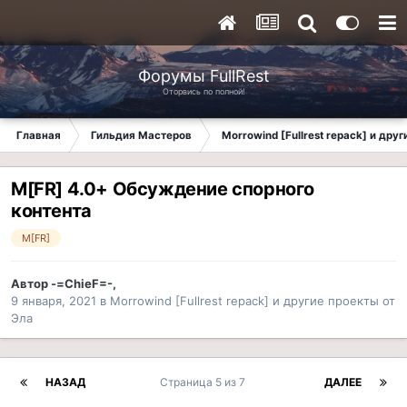
Форумы FullRest
Оторвись по полной!
Главная
Гильдия Мастеров
Morrowind [Fullrest repack] и дру
M[FR] 4.0+ Обсуждение спорного
контента
M[FR]
Автор
-=ChieF=-
,
9 января, 2021
в
Morrowind [Fullrest repack] и другие проекты от
Эла
НАЗАД
Страница 5 из 7
ДАЛЕЕ