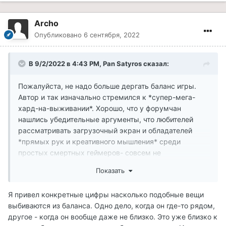
Archo
Опубликовано
6 сентября, 2022
В 9/2/2022 в 4:43 PM,
Pan Satyros
сказал:
Пожалуйста, не надо больше дергать баланс игры.
Автор и так изначально стремился к *супер-мега-
хард-на-выживании*. Хорошо, что у форумчан
нашлись убедительные аргументы, что любителей
рассматривать загрузочный экран и обладателей
*прямых рук и креативного мышления* среди
простых смертных геймеров- совсем не
подавляющее большинство. Что то команда
Показать
подправила, что то осталось. Не хочется вам быть
имбой - ну на здоровье, идите на встречу с Даготом
Я привел конкретные цифры насколько подобные вещи
Уром в ̶к̶у̶р̶т̶к̶е̶ ̶н̶о̶в̶и̶ч̶к̶а̶ ̶и̶ ̶П̶М̶о̶м̶ , сдавайте стеклотару
выбиваются из баланса. Одно дело, когда он где-то рядом,
из пещер, качайтесь не у учителей а подставив
другое - когда он вообще даже не близко. Это уже близко к
персонажа под крабов. Не покупайте вы этот чертов