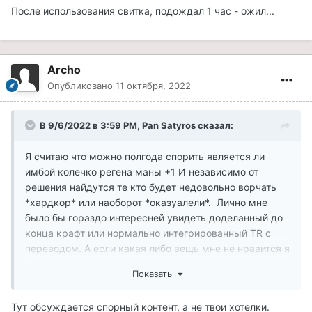
После использования свитка, подождал 1 час - ожил...
Archo
Опубликовано
11 октября, 2022
В 9/6/2022 в 3:59 PM,
Pan Satyros
сказал:
Я считаю что можно полгода спорить является ли
имбой колечко регена маны +1 И независимо от
решения найдутся те кто будет недовольно ворчать
*хардкор* или наоборот *оказуалели*. Лично мне
было бы гораздо интересней увидеть доделанный до
конца крафт или нормально интегрированный TR с
переводом. А если какая либо вещь мне не нравится я
ее просто положу в сундук.
Показать
Тут обсуждается спорный контент, а не твои хотелки.