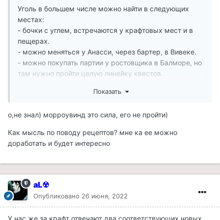
Уголь в большем числе можно найти в следующих
местах:
- бочки с углем, встречаются у крафтовых мест и в
пещерах.
- можно меняться у Анасси, через бартер, в Вивеке.
- можно покупать партии у ростовщика в Балморе, но
там нужно пройти целую линейку квестов.
- можно найти в заброшенной рудной шахте близ
Показать
Пелагиада.
- ну и можно в менее большом числе скупать
о,не знал) морроувинд это сила, его не пройти)
периодически у торговцев разнообразными товарами
и других ростовщиков.
Как мысль по поводу рецептов? мне ка ее можно
доработать и будет интересно
Моменты с нехваткой ресурсов уже давно решены,
игроку нужно просто все везде исследовать.
Крафт в том виде, в каком он сейчас - лучший вариант
aL☢
без МВСЕ костылей. Другой момент, что он еще
Опубликовано
26 июня, 2022
недоделан, по сути реализована лишь малая его
часть, но и версия у нас все еще бета.
У нас же за крафт отвечают два соответствующих новых