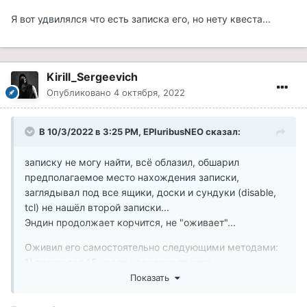
Я вот удвилялся что есть записка его, но нету квеста...
Kirill_Sergeevich
Опубликовано
4 октября, 2022
В 10/3/2022 в 3:25 PM,
EPluribusNEO
сказал:
записку не могу найти, всё облазил, обшарил
предполагаемое место нахождения записки,
заглядывал под все ящики, доски и сундуки (disable,
tcl) не нашёл второй записки...
Эндин продолжает корчится, не "оживает"...
Оживил его самостоятельно следующими методами:
1) подождал 15 часов недалеко от него.
2) убил и воскресил через консоль.
Показать
Однако эти методы не всегда работают...