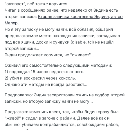
"оживает", всё также корчится...
Читал в сообщениях ранее, что недалеко от Эндина есть
вторая записка:
Вторая записка касательно Эндина, автор
Малер.
Но я эту записку не могу найти, всё облазил, обшарил
предполагаемое место нахождения записки, заглядывал
под все ящики, доски и сундуки (disable, tcl) не нашёл
второй записки...
Эндин продолжает корчится, не "оживает"...
Оживил его самостоятельно следующими методами:
1) подождал 15 часов недалеко от него.
2) убил и воскресил через консоль.
Однако эти методы не всегда работают...
Предполагаю: Эндин заскриптован ожить на подбор второй
записки, но вторую записку найти не могу...
Предлагаю: изменить квест, так, чтобы Эндин сразу был
"живой" и сидел в загоне с рабами. Далее всё как и
обычно, убиваем контрабандистов, освобождаем рабов,