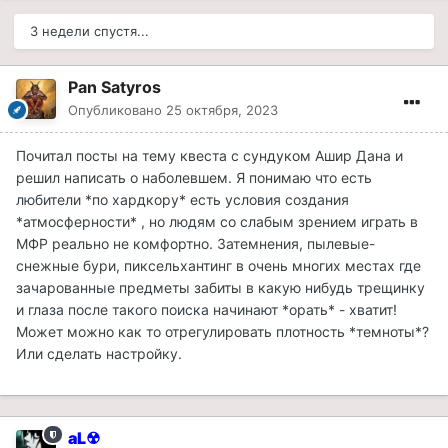
3 недели спустя...
Pan Satyros
Опубликовано
25 октября, 2023
Почитал посты на тему квеста с сундуком Ашир Дана и
решил написать о наболевшем. Я понимаю что есть
любители *по хардкору* есть условия создания
*атмосферности* , но людям со слабым зрением играть в
МФР реально не комфортно. Затемнения, пылевые-
снежные бури, пиксельхантинг в очень многих местах где
зачарованные предметы забиты в какую нибудь трещинку
и глаза после такого поиска начинают *орать* - хватит!
Может можно как то отрегулировать плотность *темноты*?
Или сделать настройку.
aL☢