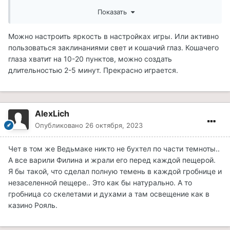
какую нибудь трещинку и глаза после такого поиска
Показать
начинают *орать* - хватит! Может можно как то
отрегулировать плотность *темноты*? Или сделать
Можно настроить яркость в настройках игры. Или активно
настройку.
пользоваться заклинаниями свет и кошачий глаз. Кошачего
глаза хватит на 10-20 пунктов, можно создать
длительностью 2-5 минут. Прекрасно играется.
AlexLich
Опубликовано
26 октября, 2023
Чет в том же Ведьмаке никто не бухтел по части темноты..
А все варили Филина и жрали его перед каждой пещерой.
Я бы такой, что сделал полную темень в каждой гробнице и
незаселенной пещере.. Это как бы натурально. А то
гробница со скелетами и духами а там освещение как в
казино Рояль.