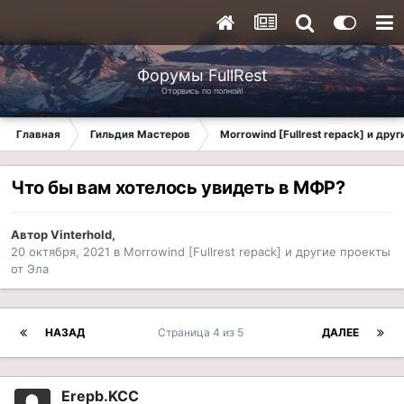
Форумы FullRest
Оторвись по полной!
Главная
Гильдия Мастеров
Morrowind [Fullrest repack] и дру
Что бы вам хотелось увидеть в МФР?
Автор
Vinterhold
,
20 октября, 2021
в
Morrowind [Fullrest repack] и другие проекты
от Эла
НАЗАД
Страница 4 из 5
ДАЛЕЕ
Erepb.KCC