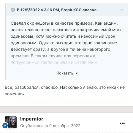
В 12/5/2022 в 3:16 PM,
Erepb.KCC
сказал:
Сделал скриншоты в качестве примера. Как видим,
показатели по цене, сложности и затрачиваемой мане
одинаковы, хотя можно считать и наносимый урон
одинаковым. Однако выходит, что одно заклинание
действует сразу, а другое в течение некоторого
времени. В таком случае для персонажа,
ползующимся заклинаниями и различным
зачарованным на урон оружием (там такая же
Показать
схема) удобней наносить урон сразу, чем растягивать
его по времени, так как в маназатрате и в сложности
Все, разобрался, спасибо. Насколько я знаю, это никак не
это будет одинаково.
поменять.
На мой взгляд, заклинания с уроном (или там
высасывания жизни из школы мистицизма)
растянутые по времени должны стоить по затратам
Imperator
маны и по сложности меньше.
Опубликовано
9 декабря, 2022
Показать контент