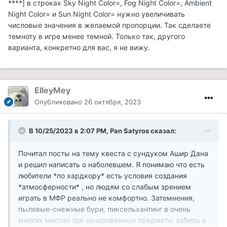
****] в строках Sky Night Color=, Fog Night Color=, Ambient
Night Color= и Sun Night Color= нужно увеличивать
числовые значения в желаемой пропорции. Так сделаете
темноту в игре менее темной. Только так, другого
варианта, конкретно для вас, я не вижу.
ElleyMey
Опубликовано
26 октября, 2023
В 10/25/2023 в 2:07 PM,
Pan Satyros
сказал:
Почитал посты на тему квеста с сундуком Ашир Дана
и решил написать о наболевшем. Я понимаю что есть
любители *по хардкору* есть условия создания
*атмосферности* , но людям со слабым зрением
играть в МФР реально не комфортно. Затемнения,
пылевые-снежные бури, пиксельхантинг в очень
многих местах где зачарованные предметы забиты в