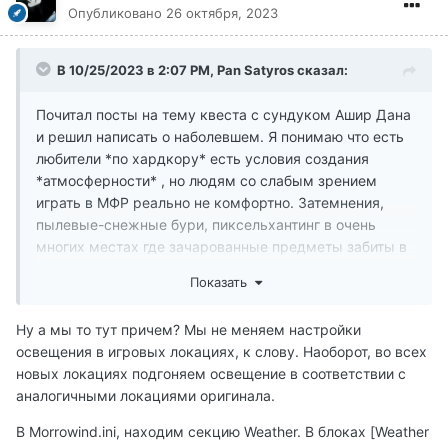
Опубликовано
26 октября, 2023
В 10/25/2023 в 2:07 PM,
Pan Satyros
сказал:
Почитал посты на тему квеста с сундуком Ашир Дана
и решил написать о наболевшем. Я понимаю что есть
любители *по хардкору* есть условия создания
*атмосферности* , но людям со слабым зрением
играть в МФР реально не комфортно. Затемнения,
пылевые-снежные бури, пиксельхантинг в очень
многих местах где зачарованные предметы забиты в
какую нибудь трещинку и глаза после такого поиска
Показать
начинают *орать* - хватит! Может можно как то
отрегулировать плотность *темноты*? Или сделать
Ну а мы то тут причем? Мы не меняем настройки
настройку.
освещения в игровых локациях, к слову. Наоборот, во всех
новых локациях подгоняем освещение в соответствии с
аналогичными локациями оригинала.
В Morrowind.ini, находим секцию Weather. В блоках [Weather