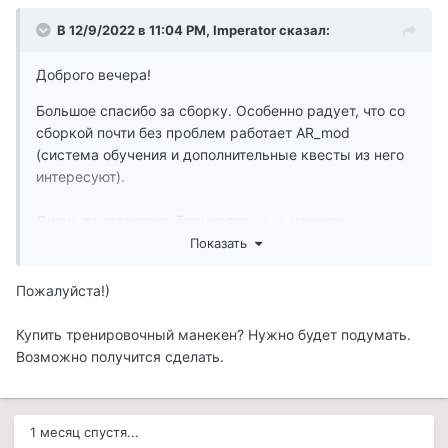
В 12/9/2022 в 11:04 PM,
Imperator
сказал:
Доброго вечера!
Большое спасибо за сборку. Особенно радует, что со
сборкой почти без проблем работает AR_mod
(система обучения и дополнительные квесты из него
интересуют).
Очень понравились Тренировочные манекены,
хотелось бы иметь возможность покупать такой
Показать
(играю с DH_Furniture и там можно приобретать такие
манекены, но это просто декоративные предметы)
Пожалуйста!)
для установки в своём жилье. Думал на манекены
DH_Furniture будет достаточно навесить скрипт, а
Купить тренировочный манекен? Нужно будет подумать.
оказалось в вашей сборке манекен-то живой
-
🙂
Возможно получится сделать.
скриптом не отделаться; попытка засунуть живое в
чемодан торговца тоже не удалась.
1 месяц спустя...