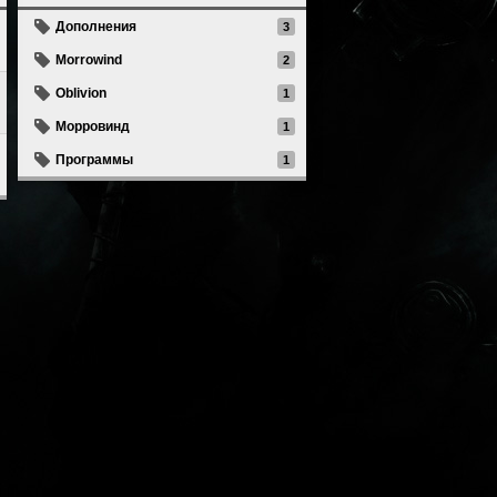
Дополнения
3
Morrowind
2
Oblivion
1
Морровинд
1
Программы
1