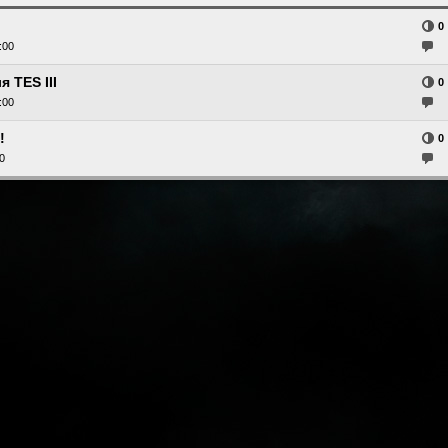
0
:00
 TES III
0
:00
!
0
0