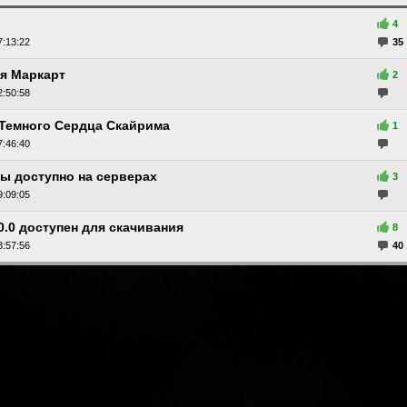
4
7:13:22
35
я Маркарт
2
2:50:58
 Темного Сердца Скайрима
1
7:46:40
ы доступно на серверах
3
9:09:05
.0.0 доступен для скачивания
8
3:57:56
40