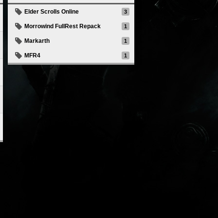
Elder Scrolls Online
3
Morrowind FullRest Repack
1
Markarth
1
MFR4
1