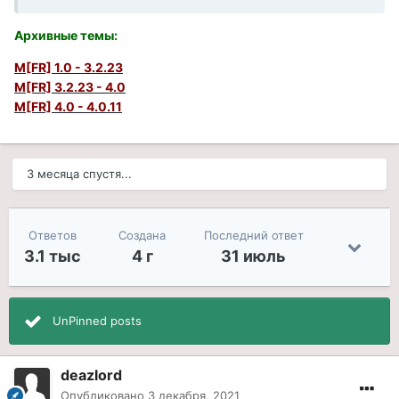
Архивные темы
:
M[FR] 1.0 - 3.2.23
M[FR] 3.2.23 - 4.0
M[FR] 4.0 - 4.0.11
3 месяца спустя...
Ответов
Создана
Последний ответ
3.1 тыс
4 г
31 июль
UnPinned posts
deazlord
Опубликовано
3 декабря, 2021