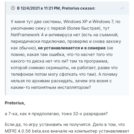
В 12/4/2021 в 11:21 PM, Pretorius сказал:
У меня тут две системы, Windows XP и Windows 7, по
умолчанию сижу с первой (более быстрая), тут
NetFramework 4 и антивируса нет (есть на съемной,
периодически подключаю, проверяю и снова захожу
как обычно),
не устанавливается и в семерке
(не
помню, какая там ошибка, что-то насчет того что
какого-то диска нет что ли? там та программа,
которой снимаю скриншоты, не работает, разве что
телефоном потом могу сфоткать что там). А почему
нельзя по архивам раскидать, зачем эта возня с
каким-то непонятным инсталлятором?
Pretorius,
а 7-ка, как я предполагаю, тоже 32-х разрядная?
Если да, то игру установить не получится. Дело в том, что
M[FR] 4.0.56 beta.exe вначале на компьютер устанавливает