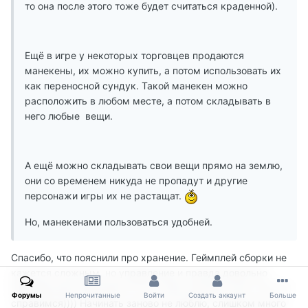
то она после этого тоже будет считаться краденной).
Ещё в игре у некоторых торговцев продаются
манекены, их можно купить, а потом использовать их
как переносной сундук. Такой манекен можно
расположить в любом месте, а потом складывать в
него любые вещи.
А ещё можно складывать свои вещи прямо на землю,
они со временем никуда не пропадут и другие
персонажи игры их не растащат.
Но, манекенами пользоваться удобней.
Спасибо, что пояснили про хранение. Геймплей сборки не
кажется сложным, но управление и правда довольно
непривычное, впрочем в ГТА с этим гораздо хуже, так что
Форумы
Непрочитанные
Войти
Создать аккаунт
Больше
справимся)))) Начинать заново не люблю, слишком много