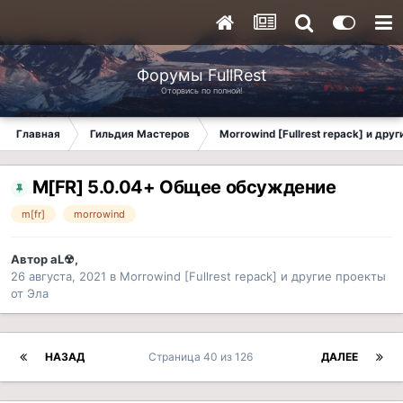
Форумы FullRest
Оторвись по полной!
Главная
Гильдия Мастеров
Morrowind [Fullrest repack] и дру
M[FR] 5.0.04+ Общее обсуждение
m[fr]
morrowind
Автор
aL☢
,
26 августа, 2021
в
Morrowind [Fullrest repack] и другие проекты
от Эла
НАЗАД
Страница 40 из 126
ДАЛЕЕ