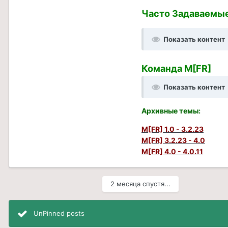
Часто Задаваемы
Показать контент
Команда M[FR]
Показать контент
Архивные темы
:
M[FR] 1.0 - 3.2.23
M[FR] 3.2.23 - 4.0
M[FR] 4.0 - 4.0.11
2 месяца спустя...
UnPinned posts