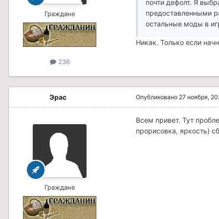
почти дефолт. Я выбр
предоставленными ра
Граждане
остальные моды в иг
Никак. Только если начн
236
Эрас
Опубликовано
27 ноября, 20
Всем привет. Тут пробл
прорисовка, яркость) с
Граждане