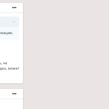
ормацию.
, на
едко, может