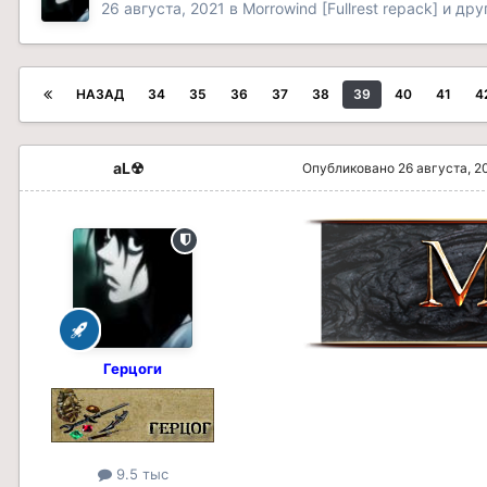
26 августа, 2021
в
Morrowind [Fullrest repack] и др
НАЗАД
34
35
36
37
38
39
40
41
4
aL☢
Опубликовано
26 августа, 2
Герцоги
9.5 тыс