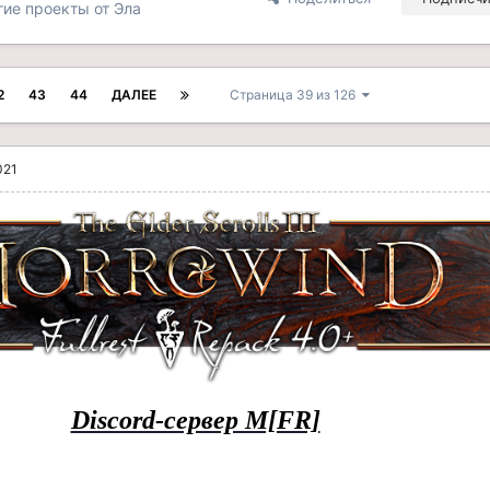
угие проекты от Эла
2
43
44
ДАЛЕЕ
Страница 39 из 126
021
Discord-сервер M[FR]