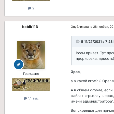
2
bobik116
Опубликовано
28 ноября, 20
В 11/27/2021 в 7:28
Всем привет. Тут пр
прорисовка, яркость
Эрас,
Граждане
а в какой игре? С Open
А в общем случае, если
файлах игры(лаунчерах,
1.1 тыс
имени администратора"
Вот скриншот для приме