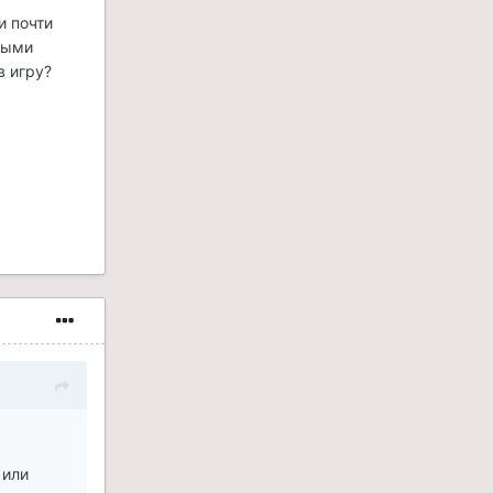
и почти
нными
в игру?
 или