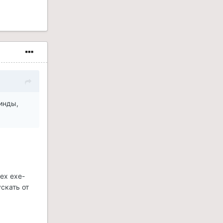
инды,
ех exe-
скать от