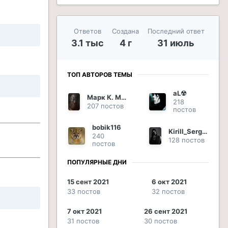
Ответов
Создана
Последний ответ
3.1 тыс
4 г
31 июль
ТОП АВТОРОВ ТЕМЫ
aL☢
Марк К. Марцелл
218
207 постов
постов
bobik116
Kirill_Sergeevich
240
128 постов
постов
ПОПУЛЯРНЫЕ ДНИ
15 сент 2021
6 окт 2021
33 постов
32 постов
7 окт 2021
26 сент 2021
31 постов
30 постов