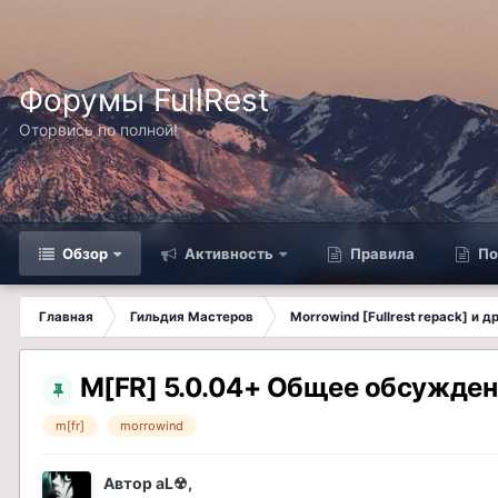
Форумы FullRest
Оторвись по полной!
Обзор
Активность
Правила
По
Главная
Гильдия Мастеров
Morrowind [Fullrest repack] и 
M[FR] 5.0.04+ Общее обсужде
m[fr]
morrowind
Автор
aL☢
,