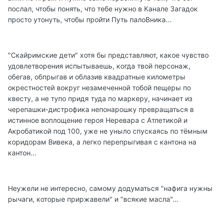
послал, чтобы понять, что тебе нужно в Канале Загадок
просто утонуть, чтобы пройти Путь палоВника...
"Скайримские дети" хотя бы представляют, какое чувство
удовлетворения испытываешь, когда твой персонаж,
обегав, обпрыгав и облазив квадратные километры
окрестностей вокруг незамеченной тобой пещеры по
квесту, а не тупо придя туда по маркеру, начинает из
черепашки-дистрофика непонарошку превращаться в
истинное воплощение героя Неревара с Атлетикой и
Акробатикой под 100, уже не уныло спускаясь по тёмным
коридорам Вивека, а легко перепрыгивая с кантона на
кантон...
Неужели не интересно, самому додуматься "нафига нужны
рычаги, которые приржавели" и "всякие масла"...