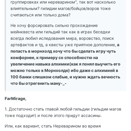
группировках или нереварином", так вот насколько
влиятельным? гилидии магов/бойцов/воров тоже
считаються или только дома?
Не хочу форсировать сильно прохождение
мейнквеста или гильдий так как в играх беседки
всегда любил иследования мира, воровство, поиск
артефактов и тд, а квесты уже приятное дополение,
а
попасть в морнхолд хочу что бы сделать игру чуть
комфорнее, к примеру со способностю на
увеличение навыка алхимии(как я понял выучить его
можно только в Морнхолде) ибо даже с алхимией в
100 банки слишком слабые, и нужно ждать вечность
что бы отрегенить ману-_-
FarMirage,
1. Достаточно стать главой любой гильдии (гильдии магов
тоже подходит) и после этого придут ассасины.
Или, как вариант, стать Нереварином во время