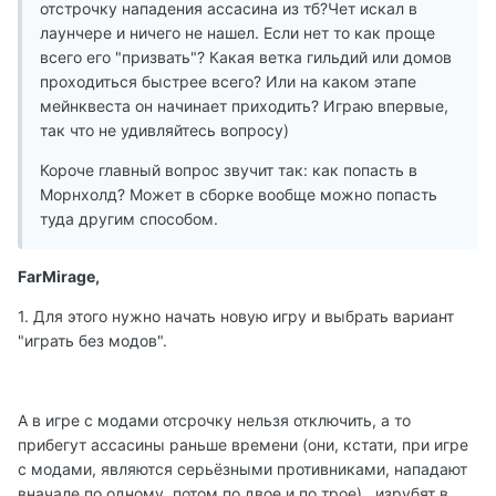
отстрочку нападения ассасина из тб?Чет искал в
лаунчере и ничего не нашел. Если нет то как проще
всего его "призвать"? Какая ветка гильдий или домов
проходиться быстрее всего? Или на каком этапе
мейнквеста он начинает приходить? Играю впервые,
так что не удивляйтесь вопросу)
Короче главный вопрос звучит так: как попасть в
Морнхолд? Может в сборке вообще можно попасть
туда другим способом.
FarMirage,
1. Для этого нужно начать новую игру и выбрать вариант
"играть без модов".
А в игре с модами отсрочку нельзя отключить, а то
прибегут ассасины раньше времени (они, кстати, при игре
с модами, являются серьёзными противниками, нападают
вначале по одному, потом по двое и по трое) , изрубят в