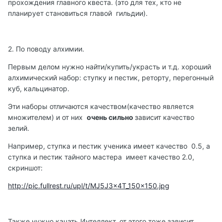
прохождения главного квеста. (это для тех, кто не
планирует становиться главой гильдии).
2. По поводу алхимии.
Первым делом нужно найти/купить/украсть и т.д. хороший
алхимический набор: ступку и пестик, реторту, перегонный
куб, кальцинатор.
Эти наборы отличаются качеством(качество является
множителем) и от них
очень сильно
зависит качество
зелий.
Например, ступка и пестик ученика имеет качество 0.5, а
ступка и пестик тайного мастера имеет качество 2.0,
скриншот:
http://pic.fullrest.ru/upl/t/MJ5J3x4T_150x150.jpg
Также нужно качать Интеллект, от этого тоже зависит