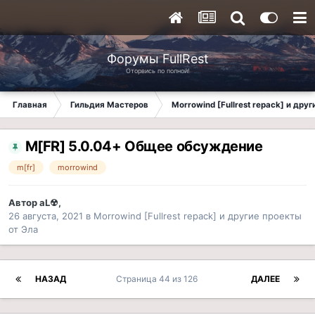
Форумы FullRest
Оторвись по полной!
Главная
Гильдия Мастеров
Morrowind [Fullrest repack] и дру
M[FR] 5.0.04+ Общее обсуждение
m[fr]
morrowind
Автор
aL☢
,
26 августа, 2021
в
Morrowind [Fullrest repack] и другие проекты
от Эла
НАЗАД
Страница 44 из 126
ДАЛЕЕ