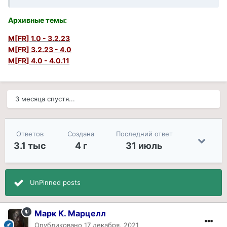
Архивные темы
:
M[FR] 1.0 - 3.2.23
M[FR] 3.2.23 - 4.0
M[FR] 4.0 - 4.0.11
3 месяца спустя...
Ответов
Создана
Последний ответ
3.1 тыс
4 г
31 июль
UnPinned posts
Марк К. Марцелл
Опубликовано
17 декабря, 2021