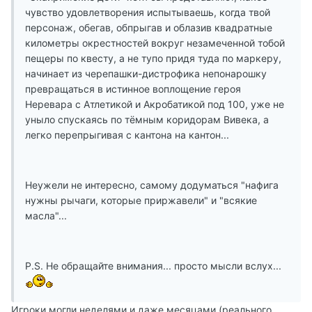
чувство удовлетворения испытываешь, когда твой
персонаж, обегав, обпрыгав и облазив квадратные
километры окрестностей вокруг незамеченной тобой
пещеры по квесту, а не тупо придя туда по маркеру,
начинает из черепашки-дистрофика непонарошку
превращаться в истинное воплощение героя
Неревара с Атлетикой и Акробатикой под 100, уже не
уныло спускаясь по тёмным коридорам Вивека, а
легко перепрыгивая с кантона на кантон...
Неужели не интересно, самому додуматься "нафига
нужны рычаги, которые приржавели" и "всякие
масла"...
P.S. Не обращайте внимания... просто мысли вслух...
Игроки могли неделями и даже месяцами (реального