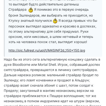
то выглядит будто действительно детеныш
Страйдера
Я понимаю это в первую очередь
броня Эшлендеров, им выбирать не приходится, но
Ктулху знатный получился
Я всегда привык что бы
персонаж выглядел адекватно и красиво в доспехах,
по этому альтернативу для себя придумал. Руки
оркские, ноги никсовые, а шлем нетчевый и теперь
хоть на человека похож стал, выглядит хорошо!
http://pic.fullrest.ru/upl/t/M4SINF2d_150x150.jpg
Надо бы из этого сета альтернативную концовку сделать в
духе Bloodborne или Mortal Shell. Игрок, собравший доспех
силтстрайдера, превращается в личинку силтстрайдера.
Дальше нарезка роликов: маленький страйдер бродит по
Эшленду; его ловят кочевники и продают в Альдрун;
страйдер возит сначала эбонит с шахт, потом солдат к
Пределу; закутанный в мантию незнакомец верхом на
страйдере приближается к Пещере воплощения; тот же
незнакомец в полном индорилике идет на штурм (верхом,