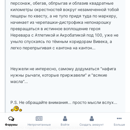
персонаж, обегав, обпрыгав и облазив квадратные
километры окрестностей вокруг незамеченной тобой
пещеры по квесту, а не тупо придя туда по маркеру,
начинает из черепашки-дистрофика непонарошку
превращаться в истинное воплощение героя
Неревара с Атлетикой и Акробатикой под 100, уже не
уныло спускаясь по тёмным коридорам Вивека, а
легко перепрыгивая с кантона на кантон...
Неужели не интересно, самому додуматься "нафига
нужны рычаги, которые приржавели" и "всякие
масла"...
P.S. Не обращайте внимания... просто мысли вслух...
Форумы
Непрочитанные
Войти
Создать аккаунт
Больше
Не нужно кидаться подобным фразами. Это я о