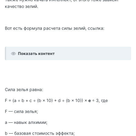
качество зелий.
Вот есть формула расчета силы зелий, ссылка:
Показать контент
Сила зелья равна:
F = (a ÷ b + c ÷ (b × 10) + d ÷ (b × 10)) ×
e
÷ 3, где
F — сила зелья;
a — навык алхимии;
b — базовая стоимость эффекта;