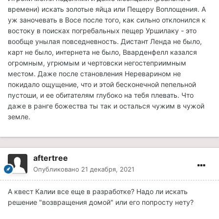
времени) искать золотые яйца или Пещеру Воплощения. А
уж заночевать в Восе после того, как сильно отклонился к
востоку в поисках погребальных пещер Уршилаку - это
вообще унылая повседневность. Дистант Ленда не было,
карт не было, интернета не было, Вварденфелл казался
огромным, угрюмым и чертовски негостеприимным
местом. Даже после становления Нереварином не
покидало ощущение, что и этой бесконечной пепельной
пустоши, и ее обитателям глубоко на тебя плевать. Что
даже в ранге божества ты так и осталься чужим в чужой
земле.
aftertree
Опубликовано
21 декабря, 2021
А квест Калии все еще в разработке? Надо ли искать
решение "возвращения домой" или его попросту нету?