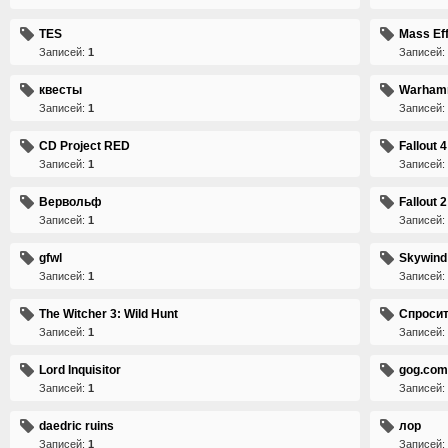
TES
Mass Ef
Записей:
1
Записей:
квесты
Warham
Записей:
1
Записей:
CD Project RED
Fallout 4
Записей:
1
Записей:
Вервольф
Fallout 2
Записей:
1
Записей:
gfwl
Skywind
Записей:
1
Записей:
The Witcher 3: Wild Hunt
Спросит
Записей:
1
Записей:
Lord Inquisitor
gog.com
Записей:
1
Записей:
daedric ruins
лор
Записей:
1
Записей: